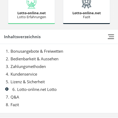
Lotto-online.net
Lotto-online.net
Lotto Erfahrungen
Fazit
Inhaltsverzeichnis
Bonusangebote & Freiwetten
Bedienbarkeit & Aussehen
Zahlungsmethoden
Kundenservice
Lizenz & Sicherheit
Lotto-online.net Lotto
Q&A
Fazit