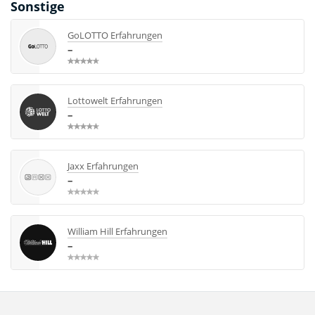
Sonstige
GoLOTTO Erfahrungen
–
Lottowelt Erfahrungen
–
Jaxx Erfahrungen
–
William Hill Erfahrungen
–