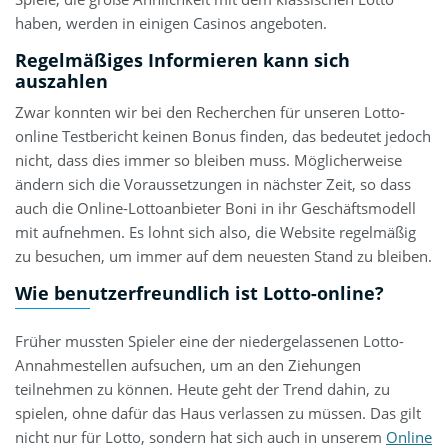
haben, werden in einigen Casinos angeboten.
Regelmäßiges Informieren kann sich
auszahlen
Zwar konnten wir bei den Recherchen für unseren Lotto-
online Testbericht keinen Bonus finden, das bedeutet jedoch
nicht, dass dies immer so bleiben muss. Möglicherweise
ändern sich die Voraussetzungen in nächster Zeit, so dass
auch die Online-Lottoanbieter Boni in ihr Geschäftsmodell
mit aufnehmen. Es lohnt sich also, die Website regelmäßig
zu besuchen, um immer auf dem neuesten Stand zu bleiben.
Wie benutzerfreundlich ist Lotto-online?
Früher mussten Spieler eine der niedergelassenen Lotto-
Annahmestellen aufsuchen, um an den Ziehungen
teilnehmen zu können. Heute geht der Trend dahin, zu
spielen, ohne dafür das Haus verlassen zu müssen. Das gilt
nicht nur für Lotto, sondern hat sich auch in unserem
Online