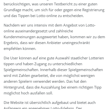
berücksichtigen, was unseren Testbericht zu einer guten
Grundlage macht, um sich für oder gegen eine Registrierung
und das Tippen bei Lotto-online zu entscheiden.
Nachdem wir uns intensiv mit dem Angebot von Lotto-
online auseinandergesetzt und zahlreiche
Kundenmeinungen ausgewertet haben, kommen wir zu dem
Ergebnis, dass wir diesen Anbieter uneingeschränkt
empfehlen können.
Die User können auf eine gute Auswahl staatlicher Lotterien
tippen und haben Zugang zu unterschiedlichen
Spielgemeinschaften. Innerhalb dieser Spielgemeinschaften
wird mit Zahlen gearbeitet, die von möglichst wenigen
anderen Spielern verwendet werden. Das hat den
Hintergrund, dass die Auszahlung bei einem richtigen Tipp
möglichst hoch ausfallen soll.
Die Website ist übersichtlich aufgebaut und bietet auch
Anfängern ein angenehmes Lotto-Erlebnis. Der