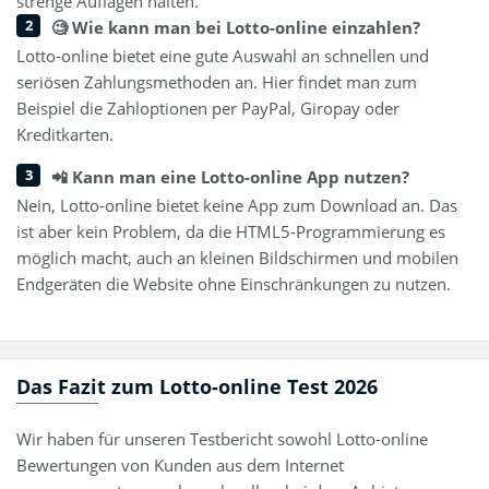
strenge Auflagen halten.
🧐 Wie kann man bei Lotto-online einzahlen?
Lotto-online bietet eine gute Auswahl an schnellen und
seriösen Zahlungsmethoden an. Hier findet man zum
Beispiel die Zahloptionen per PayPal, Giropay oder
Kreditkarten.
📲 Kann man eine Lotto-online App nutzen?
Nein, Lotto-online bietet keine App zum Download an. Das
ist aber kein Problem, da die HTML5-Programmierung es
möglich macht, auch an kleinen Bildschirmen und mobilen
Endgeräten die Website ohne Einschränkungen zu nutzen.
Das Fazit zum Lotto-online Test 2026
Wir haben für unseren Testbericht sowohl Lotto-online
Bewertungen von Kunden aus dem Internet