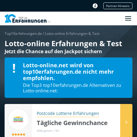
Partner-Hinweis
Unser Redaktionsteam
Top10erfahrungen.de
/
Lotto-online Erfahrungen & Test
Lotto-online Erfahrungen & Test
Jetzt die Chance auf den Jackpot sichern
Lotto-online.net wird von
top10erfahrungen.de nicht mehr
empfohlen.
Die Top3 top10erfahrungen.de Alternativen zu
Lotto-online.net:
Postcode Lotterie Erfahrungen
Tägliche Gewinnchance
AGB gelten, 18+