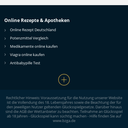
Online Rezepte & Apotheken
Online Rezept Deutschland
Potenzmittel Vergleich
Medikamente online kaufen
Viagra online kaufen
Antibabypille Test
Rechtlicher Hinweis: Voraussetzung für die Nutzung unserer Website
ist die Vollendung des 18. Lebensjahres sowie die Beachtung der für
den jeweiligen Nutzer geltenden Glücksspielgesetze. Darüber hinaus
sind die AGB der Wettanbieter zu beachten. Teilnahme an Glücksspiel
ab 18 Jahren - Glücksspiel kann süchtig machen - Hilfe finden Sie auf
www.bzga.de