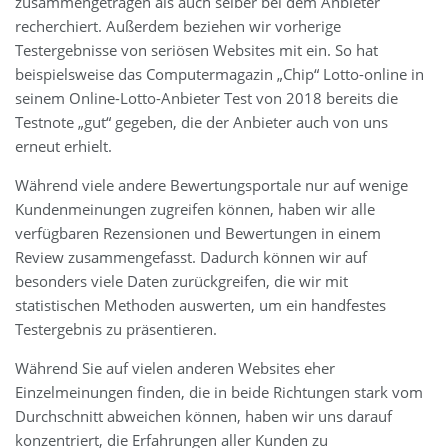
zusammengetragen als auch selber bei dem Anbieter
recherchiert. Außerdem beziehen wir vorherige
Testergebnisse von seriösen Websites mit ein. So hat
beispielsweise das Computermagazin „Chip“ Lotto-online in
seinem Online-Lotto-Anbieter Test von 2018 bereits die
Testnote „gut“ gegeben, die der Anbieter auch von uns
erneut erhielt.
Während viele andere Bewertungsportale nur auf wenige
Kundenmeinungen zugreifen können, haben wir alle
verfügbaren Rezensionen und Bewertungen in einem
Review zusammengefasst. Dadurch können wir auf
besonders viele Daten zurückgreifen, die wir mit
statistischen Methoden auswerten, um ein handfestes
Testergebnis zu präsentieren.
Während Sie auf vielen anderen Websites eher
Einzelmeinungen finden, die in beide Richtungen stark vom
Durchschnitt abweichen können, haben wir uns darauf
konzentriert, die Erfahrungen aller Kunden zu