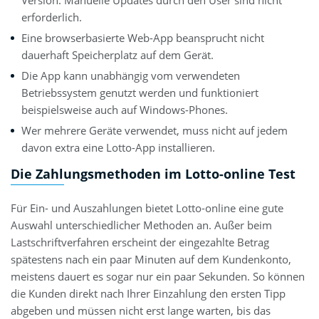
Version. Manuelle Updates durch den User sind nicht
erforderlich.
Eine browserbasierte Web-App beansprucht nicht
dauerhaft Speicherplatz auf dem Gerät.
Die App kann unabhängig vom verwendeten
Betriebssystem genutzt werden und funktioniert
beispielsweise auch auf Windows-Phones.
Wer mehrere Geräte verwendet, muss nicht auf jedem
davon extra eine Lotto-App installieren.
Die Zahlungsmethoden im Lotto-online Test
Für Ein- und Auszahlungen bietet Lotto-online eine gute
Auswahl unterschiedlicher Methoden an. Außer beim
Lastschriftverfahren erscheint der eingezahlte Betrag
spätestens nach ein paar Minuten auf dem Kundenkonto,
meistens dauert es sogar nur ein paar Sekunden. So können
die Kunden direkt nach Ihrer Einzahlung den ersten Tipp
abgeben und müssen nicht erst lange warten, bis das