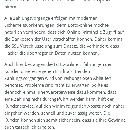
nimmt.
Alle Zahlungsvorgänge erfolgen mit modernen
Sicherheitsvorkehrungen, denn Lotto-online möchte
natürlich verhindern, dass sich Online-Kriminelle Zugriff auf
die Bankdaten der User verschaffen können. Daher kommt
die SSL-Verschlüsselung zum Einsatz, die verhindert, dass
Hacker die übertragenen Daten nutzen können.
Auch hier bestätigen die Lotto-online Erfahrungen der
Kunden unseren eigenen Eindruck: Bei den
Zahlungsvorgängen wird von reibungslosen Abläufen
berichtet, Probleme sind nicht zu erwarten. Sollte es
dennoch einmal unerwarteterweise dazu kommen, dass
eine Zahlung nicht durchgeführt werden kann, hilft der
Kundenservice, auf den wir im folgenden Absatz noch näher
eingehen werden, schnell und zuverlässig weiter. Die
Kunden können sich somit sicher sein, dass sie ihre Gewinne
auch tatsächlich erhalten.