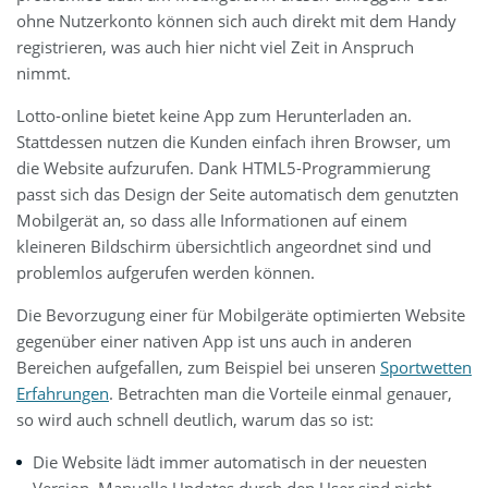
ohne Nutzerkonto können sich auch direkt mit dem Handy
registrieren, was auch hier nicht viel Zeit in Anspruch
nimmt.
Lotto-online bietet keine App zum Herunterladen an.
Stattdessen nutzen die Kunden einfach ihren Browser, um
die Website aufzurufen. Dank HTML5-Programmierung
passt sich das Design der Seite automatisch dem genutzten
Mobilgerät an, so dass alle Informationen auf einem
kleineren Bildschirm übersichtlich angeordnet sind und
problemlos aufgerufen werden können.
Die Bevorzugung einer für Mobilgeräte optimierten Website
gegenüber einer nativen App ist uns auch in anderen
Bereichen aufgefallen, zum Beispiel bei unseren
Sportwetten
Erfahrungen
. Betrachten man die Vorteile einmal genauer,
so wird auch schnell deutlich, warum das so ist:
Die Website lädt immer automatisch in der neuesten