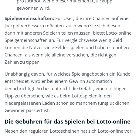
pro Jackpot, wenn dieser mit einem Quicktipp
gewonnen wird.
Spielgemeinschaften:
Für User, die ihre Chancen auf eine
Jackpot verbessern möchten, auch wenn sie sich diesen
dann mit anderen Spielern teilen müssen, bietet Lotto-online
Spielgemeinschaften an. Für vergleichsweise wenig Geld
können die Nutzer viele Felder spielen und haben so höhere
Chancen, als wenn sie alleine versuchen, die richtigen
Zahlen zu tippen.
Unabhängig davon, für welches Spielangebot sich ein Kunde
entscheidet, wird er bei einem Gewinn automatisch
benachrichtigt. So besteht nicht die Gefahr, einen richtigen
Tipp zu übersehen, wie es beim Lottospielen in den
niedergelassenen Läden schon so manchem (un)glücklichen
Gewinner passiert ist.
Die Gebühren für das Spielen bei Lotto-online
Neben den regulären Lottoscheinen hat sich Lotto-online vor