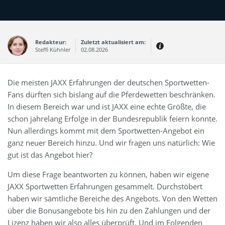
Redakteur:
Zuletzt aktualisiert am:
Steffi Kühnler
02.08.2026
Thema:
Erfahrungsbericht
Die meisten JAXX Erfahrungen der deutschen Sportwetten-
Erfahrungen:
Fans dürften sich bislang auf die Pferdewetten beschränken.
Produkt- und Kategorietexte sowie
Newsberichte
In diesem Bereich war und ist JAXX eine echte Größte, die
Mein Werdegang ist relativ bunt,
schon jahrelang Erfolge in der Bundesrepublik feiern konnte.
denn ich habe zuerst eine praktische
Ausbildung in Elektrotechnik
Nun allerdings kommt mit dem Sportwetten-Angebot ein
abgeschlossen und später noch ein
IT-Studium an der Fachhochschule
ganz neuer Bereich hinzu. Und wir fragen uns natürlich: Wie
draufgelegt.
gut ist das Angebot hier?
Um diese Frage beantworten zu können, haben wir eigene
JAXX Sportwetten Erfahrungen gesammelt. Durchstöbert
haben wir sämtliche Bereiche des Angebots. Von den Wetten
über die Bonusangebote bis hin zu den Zahlungen und der
Lizenz haben wir also alles überprüft. Und im Folgenden