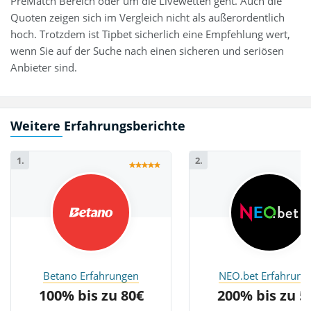
PreMatch Bereich oder um die Livewetten geht. Auch die
Quoten zeigen sich im Vergleich nicht als außerordentlich
hoch. Trotzdem ist Tipbet sicherlich eine Empfehlung wert,
wenn Sie auf der Suche nach einen sicheren und seriösen
Anbieter sind.
Weitere Erfahrungsberichte
1.
2.
Betano Erfahrungen
NEO.bet Erfahrung
100% bis zu 80€
200% bis zu 5