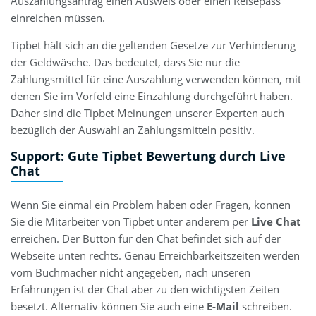
Auszahlungsantrag einen Ausweis oder einen Reisepass
einreichen müssen.
Tipbet hält sich an die geltenden Gesetze zur Verhinderung
der Geldwäsche. Das bedeutet, dass Sie nur die
Zahlungsmittel für eine Auszahlung verwenden können, mit
denen Sie im Vorfeld eine Einzahlung durchgeführt haben.
Daher sind die Tipbet Meinungen unserer Experten auch
bezüglich der Auswahl an Zahlungsmitteln positiv.
Support: Gute Tipbet Bewertung durch Live
Chat
Wenn Sie einmal ein Problem haben oder Fragen, können
Sie die Mitarbeiter von Tipbet unter anderem per
Live Chat
erreichen. Der Button für den Chat befindet sich auf der
Webseite unten rechts. Genau Erreichbarkeitszeiten werden
vom Buchmacher nicht angegeben, nach unseren
Erfahrungen ist der Chat aber zu den wichtigsten Zeiten
besetzt. Alternativ können Sie auch eine
E-Mail
schreiben.