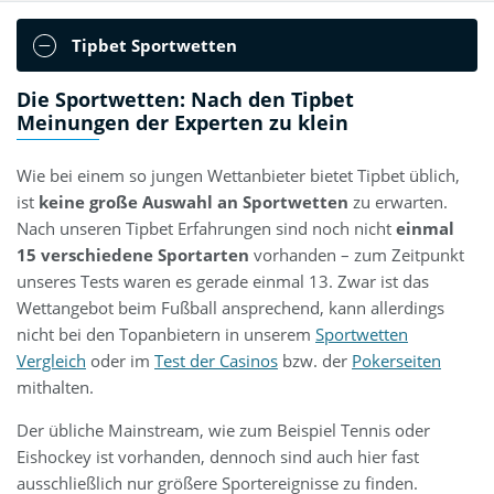
Tipbet Sportwetten
Die Sportwetten: Nach den Tipbet
Meinungen der Experten zu klein
Wie bei einem so jungen Wettanbieter bietet Tipbet üblich,
ist
keine große Auswahl an Sportwetten
zu erwarten.
Nach unseren Tipbet Erfahrungen sind noch nicht
einmal
15 verschiedene Sportarten
vorhanden – zum Zeitpunkt
unseres Tests waren es gerade einmal 13. Zwar ist das
Wettangebot beim Fußball ansprechend, kann allerdings
nicht bei den Topanbietern in unserem
Sportwetten
Vergleich
oder im
Test der Casinos
bzw. der
Pokerseiten
mithalten.
Der übliche Mainstream, wie zum Beispiel Tennis oder
Eishockey ist vorhanden, dennoch sind auch hier fast
ausschließlich nur größere Sportereignisse zu finden.