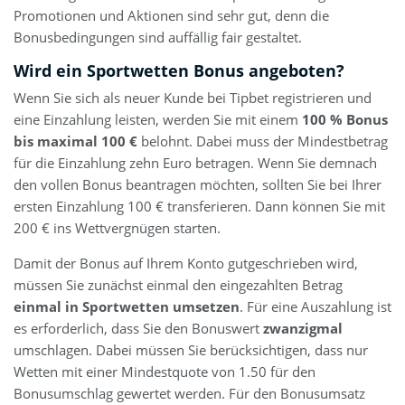
Promotionen und Aktionen sind sehr gut, denn die
Bonusbedingungen sind auffällig fair gestaltet.
Wird ein Sportwetten Bonus angeboten?
Wenn Sie sich als neuer Kunde bei Tipbet registrieren und
eine Einzahlung leisten, werden Sie mit einem
100 % Bonus
bis maximal 100 €
belohnt. Dabei muss der Mindestbetrag
für die Einzahlung zehn Euro betragen. Wenn Sie demnach
den vollen Bonus beantragen möchten, sollten Sie bei Ihrer
ersten Einzahlung 100 € transferieren. Dann können Sie mit
200 € ins Wettvergnügen starten.
Damit der Bonus auf Ihrem Konto gutgeschrieben wird,
müssen Sie zunächst einmal den eingezahlten Betrag
einmal in Sportwetten umsetzen
. Für eine Auszahlung ist
es erforderlich, dass Sie den Bonuswert
zwanzigmal
umschlagen. Dabei müssen Sie berücksichtigen, dass nur
Wetten mit einer Mindestquote von 1.50 für den
Bonusumschlag gewertet werden. Für den Bonusumsatz