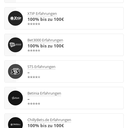
XTiP Erfahrungen
100% bis zu 100€
Bet3000 Erfahrungen
100% bis zu 100€
STS Erfahrungen
–
Betinia Erfahrungen
–
ChillyBets.de Erfahrungen
100% bis zu 100€