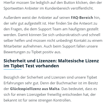
Hierfür müssen Sie lediglich auf den Button klicken, den der
Sportwetten Anbieter im Kundenbereich veröffentlicht.
Außerdem weist der Anbieter auf seinen
FAQ-Bereich
hin,
der sehr gut aufgestellt ist. Hier finden Sie die Antwort zu
den Fragen, die dem Support Team am häufigsten gestellt
werden. Damit können Sie sich unbürokratisch und schnell
selber helfen und müssen nicht unbedingt Kontakt zu einem
Mitarbeiter aufnehmen. Auch beim Support fallen unsere
Bewertungen zu Tipbet positiv aus.
Sicherheit und Lizenzen: Maltesische Lizenz
im Tipbet Test vorhanden
Bezüglich der Sicherheit und Lizenzen sind unsere Tipbet
Erfahrungen sehr gut. Denn der Buchmacher ist im Besitz
der
Glücksspiellizenz aus Malta
. Das bedeutet, dass es
sich für einen Lizenzgeber freiwillig entschieden hat, der
bekannt ist für seine strengen Kontrollen.