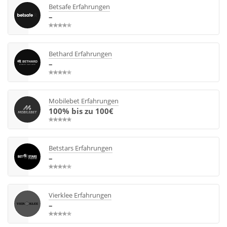
Betsafe Erfahrungen
–
Bethard Erfahrungen
–
Mobilebet Erfahrungen
100% bis zu 100€
Betstars Erfahrungen
–
Vierklee Erfahrungen
–