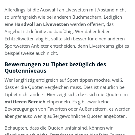
Allerdings ist die Auswahl an Livewetten mit Abstand nicht
so umfangreich wie bei anderen Buchmachern. Lediglich
eine
Handvoll an Livewetten
werden offeriert, das
Angebot ist definitiv ausbaufähig. Wer daher lieber
Echtzeitwetten abgibt, sollte sich besser für einen anderen
Sportwetten Anbieter entscheiden, denn Livestreams gibt es
beispielsweise auch nicht.
Bewertungen zu Tipbet bezüglich des
Quotenniveaus
Wer langfristig erfolgreich auf Sport tippen möchte, weiß,
dass er die Quoten vergleichen muss. Dies ist natürlich bei
Tipbet nicht anders. Hier zeigt sich, dass sich die Quoten im
mittleren Bereich
einpendeln. Es gibt zwar keine
Bevorzugungen von Favoriten oder Außenseitern, es werden
aber genauso wenig außergewöhnliche Quoten angeboten.
Behaupten, dass die Quoten unfair sind, können wir
allerdings auch nicht. Stattdessen gibt es hier faire Quoten,