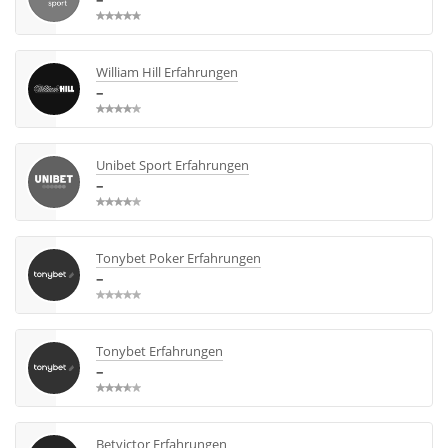
William Hill Erfahrungen
–
Unibet Sport Erfahrungen
–
Tonybet Poker Erfahrungen
–
Tonybet Erfahrungen
–
Betvictor Erfahrungen