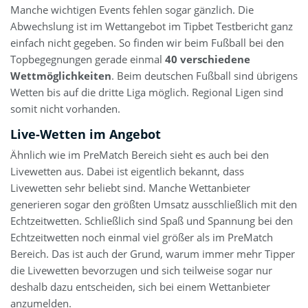
Manche wichtigen Events fehlen sogar gänzlich. Die
Abwechslung ist im Wettangebot im Tipbet Testbericht ganz
einfach nicht gegeben. So finden wir beim Fußball bei den
Topbegegnungen gerade einmal
40 verschiedene
Wettmöglichkeiten
. Beim deutschen Fußball sind übrigens
Wetten bis auf die dritte Liga möglich. Regional Ligen sind
somit nicht vorhanden.
Live-Wetten im Angebot
Ähnlich wie im PreMatch Bereich sieht es auch bei den
Livewetten aus. Dabei ist eigentlich bekannt, dass
Livewetten sehr beliebt sind. Manche Wettanbieter
generieren sogar den größten Umsatz ausschließlich mit den
Echtzeitwetten. Schließlich sind Spaß und Spannung bei den
Echtzeitwetten noch einmal viel größer als im PreMatch
Bereich. Das ist auch der Grund, warum immer mehr Tipper
die Livewetten bevorzugen und sich teilweise sogar nur
deshalb dazu entscheiden, sich bei einem Wettanbieter
anzumelden.