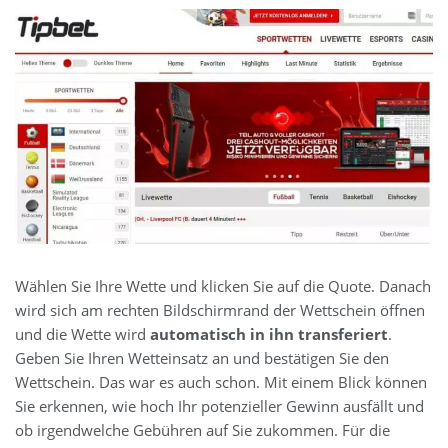
Wählen Sie Ihre Wette und klicken Sie auf die Quote. Danach
wird sich am rechten Bildschirmrand der Wettschein öffnen
und die Wette wird
automatisch in ihn transferiert
.
Geben Sie Ihren Wetteinsatz an und bestätigen Sie den
Wettschein. Das war es auch schon. Mit einem Blick können
Sie erkennen, wie hoch Ihr potenzieller Gewinn ausfällt und
ob irgendwelche Gebühren auf Sie zukommen. Für die