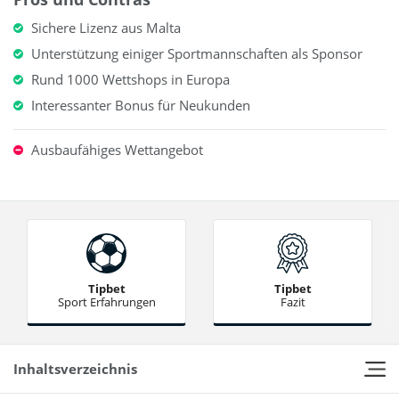
Sichere Lizenz aus Malta
Unterstützung einiger Sportmannschaften als Sponsor
Rund 1000 Wettshops in Europa
Interessanter Bonus für Neukunden
Ausbaufähiges Wettangebot
Tipbet
Tipbet
Sport Erfahrungen
Fazit
Inhaltsverzeichnis