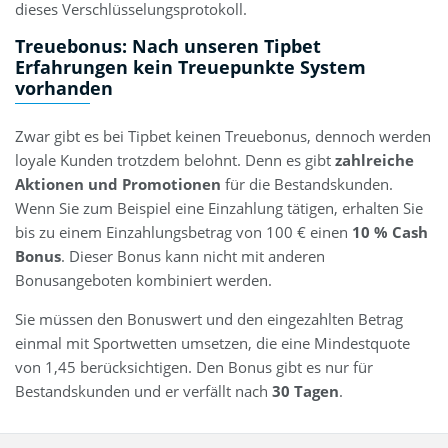
dieses Verschlüsselungsprotokoll.
Treuebonus: Nach unseren Tipbet
Erfahrungen kein Treuepunkte System
vorhanden
Zwar gibt es bei Tipbet keinen Treuebonus, dennoch werden
loyale Kunden trotzdem belohnt. Denn es gibt
zahlreiche
Aktionen und Promotionen
für die Bestandskunden.
Wenn Sie zum Beispiel eine Einzahlung tätigen, erhalten Sie
bis zu einem Einzahlungsbetrag von 100 € einen
10 % Cash
Bonus
. Dieser Bonus kann nicht mit anderen
Bonusangeboten kombiniert werden.
Sie müssen den Bonuswert und den eingezahlten Betrag
einmal mit Sportwetten umsetzen, die eine Mindestquote
von 1,45 berücksichtigen. Den Bonus gibt es nur für
Bestandskunden und er verfällt nach
30 Tagen
.