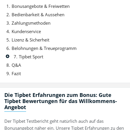
Bonusangebote & Freiwetten
Bedienbarkeit & Aussehen
Zahlungsmethoden
Kundenservice
Lizenz & Sicherheit
Belohnungen & Treueprogramm
Tipbet Sport
Q&A
Fazit
Die Tipbet Erfahrungen zum Bonus: Gute
Tipbet Bewertungen für das Willkommens-
Angebot
Der Tipbet Testbericht geht natürlich auch auf das
Bonusangebot näher ein. Unsere Tipbet Erfahrungen zu den