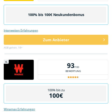
100% bis 100€ Neukundenbonus
Interwetten Erfahrungen
Zum Anbieter
AGB gelten, 18+
4.
93
/100
BEWERTUNG
100% bis zu
100€
Winamax Erfahrungen