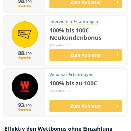
98
/100
Zum Anbieter
Interwetten Erfahrungen
100% bis 100€
Neukundenbonus
AGB gelten, 18+
88
/100
Zum Anbieter
Winamax Erfahrungen
100% bis zu 100€
AGB gelten, 18+
93
/100
Zum Anbieter
Effektiv den Wettbonus ohne Einzahlung