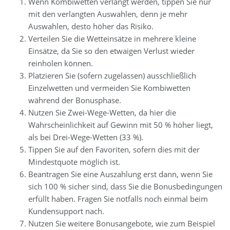
Wenn Kombiwetten verlangt werden, tippen Sie nur
mit den verlangten Auswahlen, denn je mehr
Auswahlen, desto höher das Risiko.
Verteilen Sie die Wetteinsätze in mehrere kleine
Einsätze, da Sie so den etwaigen Verlust wieder
reinholen können.
Platzieren Sie (sofern zugelassen) ausschließlich
Einzelwetten und vermeiden Sie Kombiwetten
während der Bonusphase.
Nutzen Sie Zwei-Wege-Wetten, da hier die
Wahrscheinlichkeit auf Gewinn mit 50 % höher liegt,
als bei Drei-Wege-Wetten (33 %).
Tippen Sie auf den Favoriten, sofern dies mit der
Mindestquote möglich ist.
Beantragen Sie eine Auszahlung erst dann, wenn Sie
sich 100 % sicher sind, dass Sie die Bonusbedingungen
erfüllt haben. Fragen Sie notfalls noch einmal beim
Kundensupport nach.
Nutzen Sie weitere Bonusangebote, wie zum Beispiel