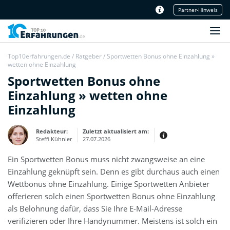
Partner-Hinweis
Unser Redaktionsteam
Top10erfahrungen.de
/
Ratgeber
/
Sportwetten Bonus ohne Einzahlung »
wetten ohne Einzahlung
Sportwetten Bonus ohne
Einzahlung » wetten ohne
Einzahlung
Redakteur:
Zuletzt aktualisiert am:
Steffi Kühnler
27.07.2026
Ein Sportwetten Bonus muss nicht zwangsweise an eine
Thema:
Erfahrungsbericht
Einzahlung geknüpft sein. Denn es gibt durchaus auch einen
Erfahrungen:
Wettbonus ohne Einzahlung. Einige Sportwetten Anbieter
Produkt- und Kategorietexte sowie
offerieren solch einen Sportwetten Bonus ohne Einzahlung
Newsberichte
Mein Werdegang ist relativ bunt,
als Belohnung dafür, dass Sie Ihre E-Mail-Adresse
denn ich habe zuerst eine praktische
Ausbildung in Elektrotechnik
verifizieren oder Ihre Handynummer. Meistens ist solch ein
abgeschlossen und später noch ein
IT-Studium an der Fachhochschule