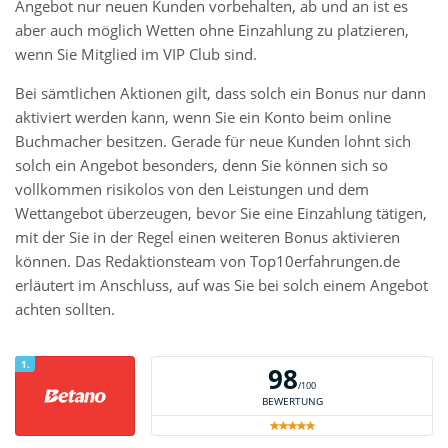
Angebot nur neuen Kunden vorbehalten, ab und an ist es
draufgelegt.
aber auch möglich Wetten ohne Einzahlung zu platzieren,
wenn Sie Mitglied im VIP Club sind.
Bei sämtlichen Aktionen gilt, dass solch ein Bonus nur dann
aktiviert werden kann, wenn Sie ein Konto beim online
Buchmacher besitzen. Gerade für neue Kunden lohnt sich
solch ein Angebot besonders, denn Sie können sich so
vollkommen risikolos von den Leistungen und dem
Wettangebot überzeugen, bevor Sie eine Einzahlung tätigen,
mit der Sie in der Regel einen weiteren Bonus aktivieren
können. Das Redaktionsteam von Top10erfahrungen.de
erläutert im Anschluss, auf was Sie bei solch einem Angebot
achten sollten.
1.
98
/100
BEWERTUNG