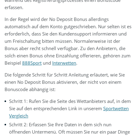
während des Registrierungsprozesses einen Bonuscode
erfassen.
In der Regel wird der No Deposit Bonus allerdings
automatisch auf dem Konto gutgeschrieben. Nur selten ist es
erforderlich, dass Sie den Kundensupport informieren und
um Freischaltung bitten müssen. Normalerweise ist der
Bonus aber recht schnell verfügbar. Zu den Anbietern, die
solch einen Bonus ohne Einzahlung offerieren, gehören zum
Beispiel
888Sport
und
Interwetten
.
Die folgende Schritt für Schritt Anleitung erläutert, wie Sie
einen No Deposit Bonus aktivieren, der nicht von einem
Bonuscode abhängig ist:
Schritt 1: Rufen Sie die Seite des Wettanbieters auf, in dem
Sie auf den entsprechenden Link in unserem
Sportwetten
Vergleich
Schritt 2: Erfassen Sie Ihre Daten in dem sich nun
öffnenden Untermenü. Oft müssen Sie nur ein paar Dinge