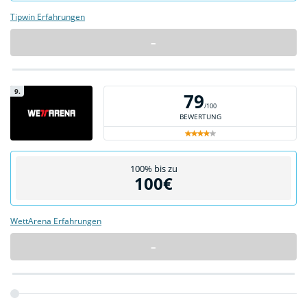
Tipwin Erfahrungen
–
9.
79
/100
BEWERTUNG
100% bis zu
100€
WettArena Erfahrungen
–