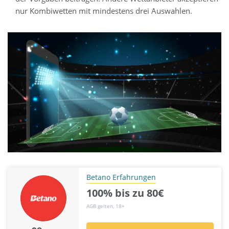
nur Kombiwetten mit mindestens drei Auswahlen.
Betano Erfahrungen
100% bis zu 80€
AGB gelten, 18+