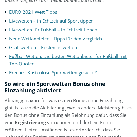
Unsere Ratgeber zum Thema Online Sportwetten:
EURO 2021 Wett Tipps
Livewetten – in Echtzeit auf Sport tippen
Livewetten für Fußball – in Echtzeit tippen
Neue Wettanbieter – Tipps für den Vergleich
Gratiswetten – Kostenlos wetten
Fußball Wetten: Die besten Wettanbieter für Fußball mit
Top-Quoten
Freebet: Kostenlose Sportwetten gesucht?
So wird ein Sportwetten Bonus ohne
Einzahlung aktiviert
Abhängig davon, für was es den Bonus ohne Einzahlung
gibt, ist auch die Aktivierung jeweils anders. Meistens gibt es
den Bonus ohne Einzahlung als Belohnung dafür, dass Sie
eine
Registrierung
vornehmen und dort ein Konto
eröffnen. Unter Umständen ist es erforderlich, dass Sie