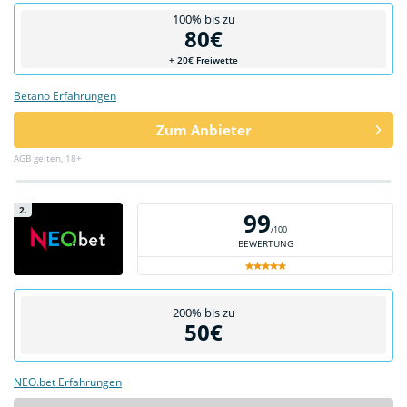
100% bis zu
80€
+ 20€ Freiwette
Betano Erfahrungen
Zum Anbieter
AGB gelten, 18+
2.
99
/100
BEWERTUNG
200% bis zu
50€
NEO.bet Erfahrungen