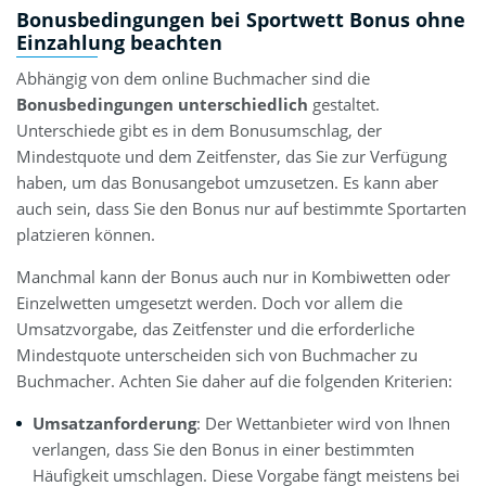
Bonusbedingungen bei Sportwett Bonus ohne
Einzahlung beachten
Abhängig von dem online Buchmacher sind die
Bonusbedingungen unterschiedlich
gestaltet.
Unterschiede gibt es in dem Bonusumschlag, der
Mindestquote und dem Zeitfenster, das Sie zur Verfügung
haben, um das Bonusangebot umzusetzen. Es kann aber
auch sein, dass Sie den Bonus nur auf bestimmte Sportarten
platzieren können.
Manchmal kann der Bonus auch nur in Kombiwetten oder
Einzelwetten umgesetzt werden. Doch vor allem die
Umsatzvorgabe, das Zeitfenster und die erforderliche
Mindestquote unterscheiden sich von Buchmacher zu
Buchmacher. Achten Sie daher auf die folgenden Kriterien:
Umsatzanforderung
: Der Wettanbieter wird von Ihnen
verlangen, dass Sie den Bonus in einer bestimmten
Häufigkeit umschlagen. Diese Vorgabe fängt meistens bei