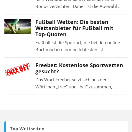
Bonus verzichten. Daher ist die Auswahl ...
Fußball Wetten: Die besten
Wettanbieter für Fußball mit
Top-Quoten
Fußball ist die Sportart, die bei den online
Buchmachern am beliebtesten ist. ...
Freebet: Kostenlose Sportwetten
gesucht?
Das Wort Freebet setzt sich aus den
Wörtchen „free“ und „bet“ zusammen, ...
Top Wettseiten