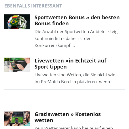
EBENFALLS INTERESSANT
Sportwetten Bonus » den besten
Bonus finden
Die Anzahl der Sportwetten Anbieter steigt
kontinuierlich - daher ist der
Konkurrenzkampf ...
Livewetten »in Echtzeit auf
Sport tippen
Livewetten sind Wetten, die Sie nicht wie
im PreMatch Bereich platzieren, wenn ...
Gratiswetten » Kostenlos
wetten
Kein Wettanbieter kann heute auf einen