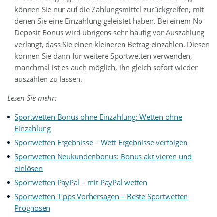
können Sie nur auf die Zahlungsmittel zurückgreifen, mit
denen Sie eine Einzahlung geleistet haben. Bei einem No
Deposit Bonus wird übrigens sehr häufig vor Auszahlung
verlangt, dass Sie einen kleineren Betrag einzahlen. Diesen
können Sie dann für weitere Sportwetten verwenden,
manchmal ist es auch möglich, ihn gleich sofort wieder
auszahlen zu lassen.
Lesen Sie mehr:
Sportwetten Bonus ohne Einzahlung: Wetten ohne
Einzahlung
Sportwetten Ergebnisse – Wett Ergebnisse verfolgen
Sportwetten Neukundenbonus: Bonus aktivieren und
einlösen
Sportwetten PayPal – mit PayPal wetten
Sportwetten Tipps Vorhersagen – Beste Sportwetten
Prognosen