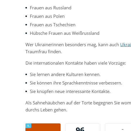
Frauen aus Russland
Frauen aus Polen
Frauen aus Tschechien
Hübsche Frauen aus Weißrussland
Wer Ukrainerinnen besonders mag, kann auch
Ukra
Traumfrau finden.
Die internationalen Kontakte haben viele Vorzüge:
Sie lernen andere Kulturen kennen.
Sie können ihre Sprachkenntnisse verbessern.
Sie knüpfen neue interessante Kontakte.
Als Sahnehäubchen auf der Torte begegnen Sie wom
durchs Leben gehen.
1.
96
–