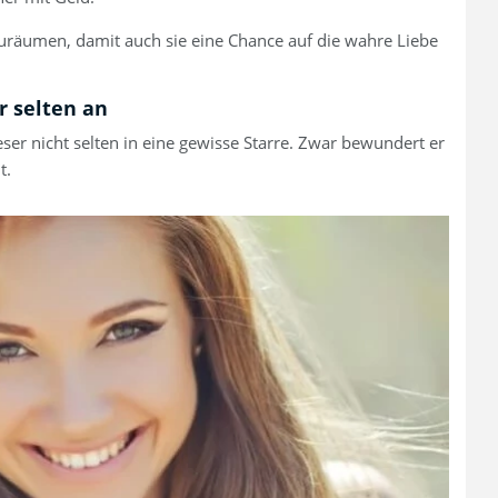
fzuräumen, damit auch sie eine Chance auf die wahre Liebe
 selten an
ser nicht selten in eine gewisse Starre. Zwar bewundert er
t.