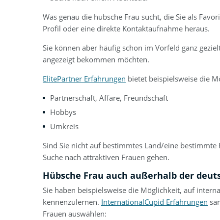
Was genau die hübsche Frau sucht, die Sie als Favor
Profil oder eine direkte Kontaktaufnahme heraus.
Sie können aber häufig schon im Vorfeld ganz gezielt
angezeigt bekommen möchten.
ElitePartner Erfahrungen
bietet beispielsweise die Mö
Partnerschaft, Affäre, Freundschaft
Hobbys
Umkreis
Sind Sie nicht auf bestimmtes Land/eine bestimmte R
Suche nach attraktiven Frauen gehen.
Hübsche Frau auch außerhalb der deu
Sie haben beispielsweise die Möglichkeit, auf intern
kennenzulernen.
InternationalCupid Erfahrungen
sam
Frauen auswählen: