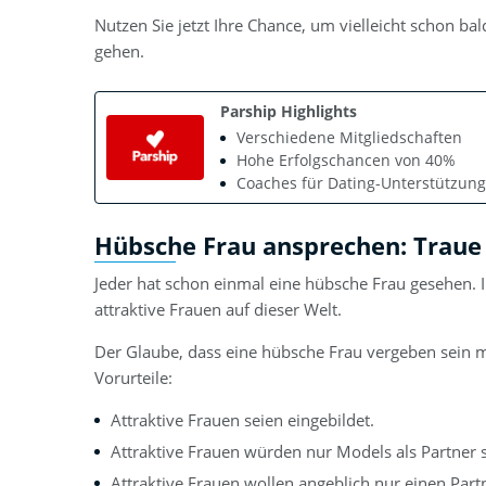
Nutzen Sie jetzt Ihre Chance, um vielleicht schon 
gehen.
Parship Highlights
Verschiedene Mitgliedschaften
Hohe Erfolgschancen von 40%
Coaches für Dating-Unterstützung
Hübsche Frau ansprechen: Traue 
Jeder hat schon einmal eine hübsche Frau gesehen. 
attraktive Frauen auf dieser Welt.
Der Glaube, dass eine hübsche Frau vergeben sein m
Vorurteile:
Attraktive Frauen seien eingebildet.
Attraktive Frauen würden nur Models als Partner 
Attraktive Frauen wollen angeblich nur einen Part