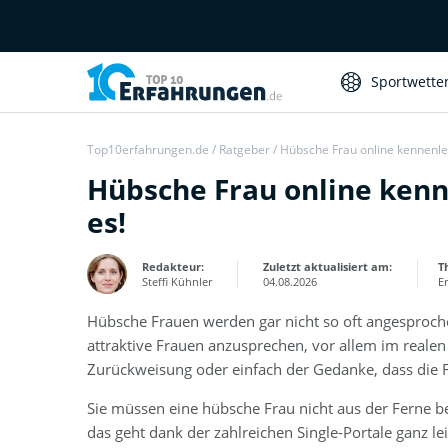
Sportwette
Top10erfahrungen.de
/
Ratgeber
/
Hübsche Frau online kennenler
Die Top 10 Wettanbieter
Die Top 10 Sportwetten-Boni
Top 10 Anbieter
Hübsche Frau online kenn
01.
01.
01.
Betano Erfahrungen
Betano Bonus Code
flirt-fever Erfahrungen
02.
02.
02.
es!
Interwetten
Fremdgehen69
03.
Interwetten Bonus Code
04.
03.
03.
04.
04.
Erfahrungen
Erfahrungen
Redakteur:
Zuletzt aktualisiert am:
T
Steffi Kühnler
04.08.2026
E
05.
Bet365 Bonus Code
06.
05.
Parship Erfahrungen
06.
05.
Bet365 Erfahrungen
06.
Hübsche Frauen werden gar nicht so oft angesprochen
Me
Sportwetten.de Bonus
LemonSwan
Sportwetten.de
07.
07.
08.
08.
07.
08.
Au
Code
Erfahrungen
Erfahrungen
attraktive Frauen anzusprechen, vor allem im reale
an
Zurückweisung oder einfach der Gedanke, dass die 
09.
WettArena Bonus Code
09.
eDarling Erfahrungen
10.
09.
WettArena Erfahrungen
Sie müssen eine hübsche Frau nicht aus der Ferne 
das geht dank der zahlreichen Single-Portale ganz lei