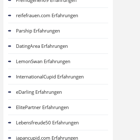
Fremdgehen69 Erfahrungen
reifefrauen.com Erfahrungen
Parship Erfahrungen
DatingArea Erfahrungen
LemonSwan Erfahrungen
InternationalCupid Erfahrungen
eDarling Erfahrungen
ElitePartner Erfahrungen
Lebensfreude50 Erfahrungen
japancupid.com Erfahrungen