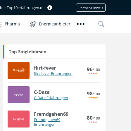
ber Top10erfahrungen.de
Partner-Hinweis
 Redaktionsteam
Pharma
Energieanbieter
nus
eich
e Top Online Ärtze
Top Singlebörsen
ich
.
Treated Erfahrungen
flirt-fever
96
DoktorABC
/100
.
Erfahrungen
flirt-fever Erfahrungen
C-Date
98
/100
C-Date Erfahrungen
ben
ergleich
pa
Fremdgehen69
80
/100
Fremdgehen69
t Top-
Erfahrungen