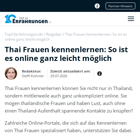
Partner-Hinweis
Unser Redaktionsteam
Top10erfahrungen.de
/
Ratgeber
/
Thai Frauen kennenlernen: So ist es
online ganz leicht möglich
Thai Frauen kennenlernen: So ist
es online ganz leicht möglich
Redakteur:
Zuletzt aktualisiert am:
Steffi Kühnler
29.07.2026
Thai Frauen kennenlernen können Sie nicht nur in Thailand,
Thema:
Erfahrungsbericht
sondern mittlerweile auch ganz unkompliziert online. Sie
Erfahrungen:
mögen thailändische Frauen und haben Lust, auch ohne
Produkt- und Kategorietexte sowie
einen Thailand-Aufenthalt spannende Kontakte zu knüpfen?
Newsberichte
Mein Werdegang ist relativ bunt,
denn ich habe zuerst eine praktische
Zahlreiche Online-Portale, die sich auf das Kennenlernen
Ausbildung in Elektrotechnik
abgeschlossen und später noch ein
von Thai Frauen spezialisiert haben, unterstützen Sie dabei.
IT-Studium an der Fachhochschule
draufgelegt.