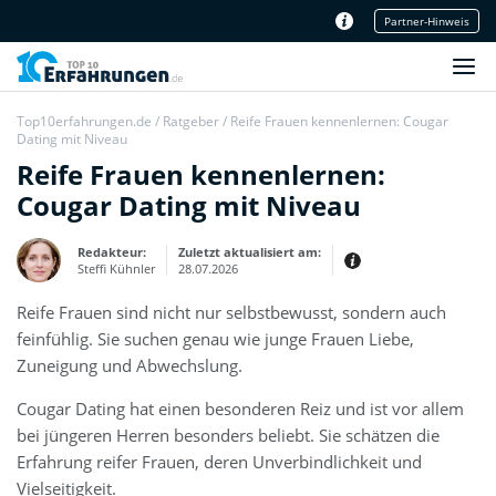
Partner-Hinweis
Unser Redaktionsteam
Top10erfahrungen.de
/
Ratgeber
/
Reife Frauen kennenlernen: Cougar
Dating mit Niveau
Reife Frauen kennenlernen:
Cougar Dating mit Niveau
Redakteur:
Zuletzt aktualisiert am:
Steffi Kühnler
28.07.2026
Reife Frauen sind nicht nur selbstbewusst, sondern auch
Thema:
Erfahrungsbericht
feinfühlig. Sie suchen genau wie junge Frauen Liebe,
Erfahrungen:
Zuneigung und Abwechslung.
Produkt- und Kategorietexte sowie
Newsberichte
Mein Werdegang ist relativ bunt,
Cougar Dating hat einen besonderen Reiz und ist vor allem
denn ich habe zuerst eine praktische
bei jüngeren Herren besonders beliebt. Sie schätzen die
Ausbildung in Elektrotechnik
abgeschlossen und später noch ein
Erfahrung reifer Frauen, deren Unverbindlichkeit und
IT-Studium an der Fachhochschule
draufgelegt.
Vielseitigkeit.