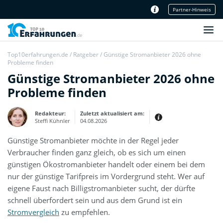
Partner-Hinweis
Unser Redaktionsteam
Top10erfahrungen.de
/
Ratgeber
/
Günstige Stromanbieter 2026 ohne
Probleme finden
Günstige Stromanbieter 2026 ohne
Probleme finden
Redakteur:
Zuletzt aktualisiert am:
Steffi Kühnler
04.08.2026
Günstige Stromanbieter möchte in der Regel jeder
Thema:
Erfahrungsbericht
Verbraucher finden ganz gleich, ob es sich um einen
Erfahrungen:
günstigen Ökostromanbieter handelt oder einem bei dem
Produkt- und Kategorietexte sowie
nur der günstige Tarifpreis im Vordergrund steht. Wer auf
Newsberichte
Mein Werdegang ist relativ bunt,
eigene Faust nach Billigstromanbieter sucht, der dürfte
denn ich habe zuerst eine praktische
Ausbildung in Elektrotechnik
schnell überfordert sein und aus dem Grund ist ein
abgeschlossen und später noch ein
IT-Studium an der Fachhochschule
Stromvergleich
zu empfehlen.
draufgelegt.