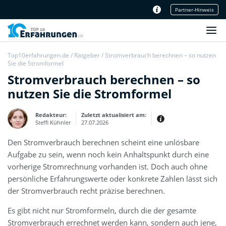
Partner-Hinweis
Unser Redaktionsteam
Top10erfahrungen.de
/
Ratgeber
/
Stromverbrauch berechnen – so nutzen
Sie die Stromformel
Stromverbrauch berechnen – so
nutzen Sie die Stromformel
Redakteur:
Zuletzt aktualisiert am:
Steffi Kühnler
27.07.2026
Den Stromverbrauch berechnen scheint eine unlösbare
Thema:
Erfahrungsbericht
Aufgabe zu sein, wenn noch kein Anhaltspunkt durch eine
Erfahrungen:
vorherige Stromrechnung vorhanden ist. Doch auch ohne
Produkt- und Kategorietexte sowie
persönliche Erfahrungswerte oder konkrete Zahlen lässt sich
Newsberichte
Mein Werdegang ist relativ bunt,
der Stromverbrauch recht präzise berechnen.
denn ich habe zuerst eine praktische
Ausbildung in Elektrotechnik
abgeschlossen und später noch ein
Es gibt nicht nur Stromformeln, durch die der gesamte
IT-Studium an der Fachhochschule
draufgelegt.
Stromverbrauch errechnet werden kann, sondern auch jene,