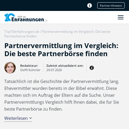
Partner-Hinweis
Unser Redaktionsteam
Top10erfahrungen.de
/
Partnervermittlung im Vergleich: Die beste
Partnerbörse finden
Partnervermittlung im Vergleich:
Die beste Partnerbörse finden
Redakteur:
Zuletzt aktualisiert am:
Steffi Kühnler
29.07.2026
Tatsächlich ist die Geschichte der Partnervermittlung lang.
Erfahrungen:
Produkt- und Kategorietexte sowie
Ehevermittler wurden bereits in der Bibel erwähnt. Diese
Newsberichte
Mein Werdegang ist relativ bunt,
machten sich im Auftrag der Eltern auf die Suche. Unser
denn ich habe zuerst eine praktische
Ausbildung in Elektrotechnik
Partnervermittlungs Vergleich hilft Ihnen dabei, die für Sie
abgeschlossen und später noch ein
IT-Studium an der Fachhochschule
beste Partnerbörse zu finden.
draufgelegt.
Weiterlesen
Die heutige Gesellschaft hat sich zwar deutlich verändert,
der Wunsch, den passenden Partner fürs Leben zu finden,