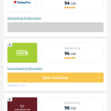
94
/100
DatingArea Erfahrungen
-
7.
Bewertung
96
/100
LemonSwan Erfahrungen
Zum Anbieter
AGB gelten, 18+
8.
Bewertung
98
/100