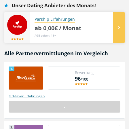
Unser Dating Anbieter des Monats!
aber nicht. Somit ist die Idee der Partnersuche geblieben,
lediglich die Umsetzung ist eine andere. Und man kann
durchaus behaupten, dass der online Markt für die
Parship Erfahrungen
Partnersuche boomt. Es erscheinen heutzutage immer mehr
ab 0,00€ / Monat
Anbieter. Unser Test hilft Ihnen den Überblick zu behalten.
AGB gelten, 18+
Alle Partnervermittlungen im Vergleich
1.
Bewertung
96
/100
flirt-fever Erfahrungen
-
2.