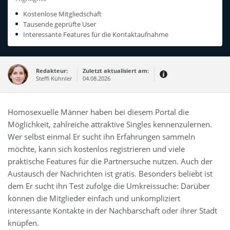
Kostenlose Mitgliedschaft
Tausende geprüfte User
Interessante Features für die Kontaktaufnahme
Redakteur:
Zuletzt aktualisiert am:
Steffi Kühnler
04.08.2026
Thema:
Erfahrungsbericht
Homosexuelle Männer haben bei diesem Portal die
Erfahrungen:
Möglichkeit, zahlreiche attraktive Singles kennenzulernen.
Produkt- und Kategorietexte sowie
Newsberichte
Wer selbst einmal Er sucht ihn Erfahrungen sammeln
Mein Werdegang ist relativ bunt,
möchte, kann sich kostenlos registrieren und viele
denn ich habe zuerst eine praktische
Ausbildung in Elektrotechnik
praktische Features für die Partnersuche nutzen. Auch der
abgeschlossen und später noch ein
IT-Studium an der Fachhochschule
Austausch der Nachrichten ist gratis. Besonders beliebt ist
draufgelegt.
dem Er sucht ihn Test zufolge die Umkreissuche: Darüber
können die Mitglieder einfach und unkompliziert
interessante Kontakte in der Nachbarschaft oder ihrer Stadt
knüpfen.