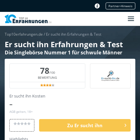
Partner-Hinweis
Unser Redaktionsteam
Top10erfahrungen.de
/
Er sucht ihn Erfahrungen & Test
Er sucht ihn Erfahrungen & Test
Die Singlebörse Nummer 1 für schwule Männer
78
/100
BEWERTUNG
Er sucht ihn Kosten
–
AGB gelten, 18+
*****
Zu Er sucht ihn
Highlights