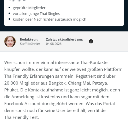
geprüfte Mitglieder
vor allem junge Thai-Singles
kostenloser Nachrichtenaustausch möglich
Redakteur:
Zuletzt aktualisiert am:
Steffi Kühnler
04.08.2026
Thema:
Erfahrungsbericht
Wer schon immer einmal interessante Thai-Kontakte
Erfahrungen:
knüpfen wollte, der kann auf der weltweit größten Plattform
Produkt- und Kategorietexte sowie
Newsberichte
ThaiFriendly Erfahrungen sammeln. Registriert sind über
Mein Werdegang ist relativ bunt,
20.000 Mitglieder aus Bangkok, Chiang Mai, Pattaya,
denn ich habe zuerst eine praktische
Ausbildung in Elektrotechnik
Phuket. Die Kontaktaufnahme ist ganz leicht möglich, denn
abgeschlossen und später noch ein
IT-Studium an der Fachhochschule
die Anmeldung ist kostenlos und kann sogar mit dem
draufgelegt.
Facebook-Account durchgeführt werden. Was das Portal
denn sonst noch für seine User bereithält, verrät der
ThaiFriendly Test.