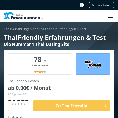
Partner-Hinweis
Unser Redaktionsteam
Top10erfahrungen.de
/
ThaiFriendly Erfahrungen & Test
ThaiFriendly Erfahrungen & Test
Die Nummer 1 Thai-Dating-Site
78
/100
BEWERTUNG
ThaiFriendly Kosten
ab 0,00€ / Monat
AGB gelten, 18+
*****
Zu ThaiFriendly
Highlights