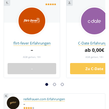
1.
2.
flirt-fever Erfahrungen
C-Date Erfahrunge
–
ab 0,00€
AGB gelten, 18+
AGB gelten, 18+
-
Zu C-Date
4.
reifefrauen.com Erfahrungen
–