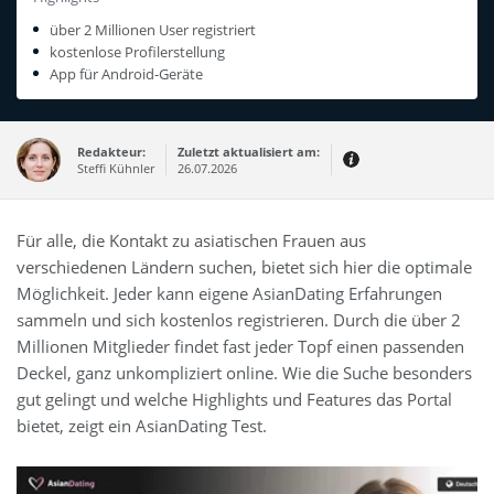
über 2 Millionen User registriert
kostenlose Profilerstellung
App für Android-Geräte
Redakteur:
Zuletzt aktualisiert am:
Steffi Kühnler
26.07.2026
Thema:
Erfahrungsbericht
Für alle, die Kontakt zu asiatischen Frauen aus
Erfahrungen:
verschiedenen Ländern suchen, bietet sich hier die optimale
Produkt- und Kategorietexte sowie
Newsberichte
Möglichkeit. Jeder kann eigene AsianDating Erfahrungen
Mein Werdegang ist relativ bunt,
sammeln und sich kostenlos registrieren. Durch die über 2
denn ich habe zuerst eine praktische
Ausbildung in Elektrotechnik
Millionen Mitglieder findet fast jeder Topf einen passenden
abgeschlossen und später noch ein
IT-Studium an der Fachhochschule
Deckel, ganz unkompliziert online. Wie die Suche besonders
draufgelegt.
gut gelingt und welche Highlights und Features das Portal
bietet, zeigt ein AsianDating Test.