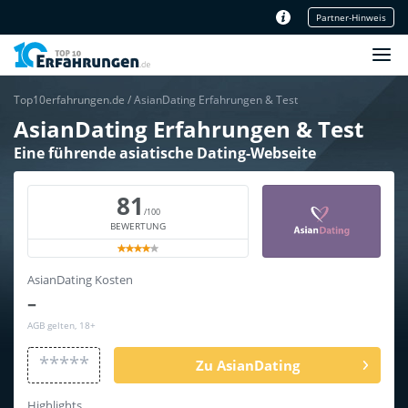
Partner-Hinweis
Unser Redaktionsteam
Top10erfahrungen.de
/
AsianDating Erfahrungen & Test
AsianDating Erfahrungen & Test
Eine führende asiatische Dating-Webseite
81
/100
BEWERTUNG
AsianDating Kosten
–
AGB gelten, 18+
*****
Zu AsianDating
Highlights