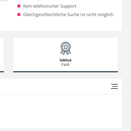
Kein telefonischer Support
Gleichgeschlechtliche Suche ist nicht möglich
lablue
Fazit