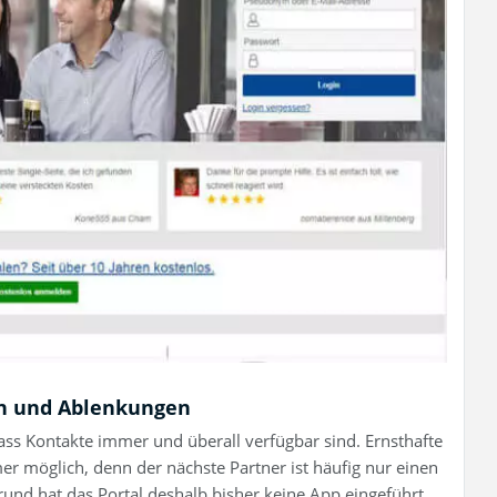
n und Ablenkungen
dass Kontakte immer und überall verfügbar sind. Ernsthafte
er möglich, denn der nächste Partner ist häufig nur einen
und hat das Portal deshalb bisher keine App eingeführt,