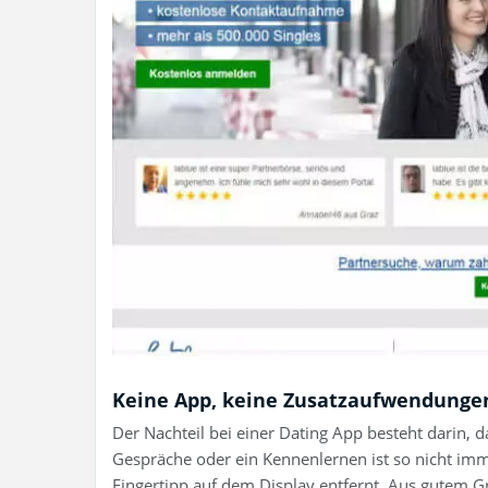
Keine App, keine Zusatzaufwendunge
Der Nachteil bei einer Dating App besteht darin, 
Gespräche oder ein Kennenlernen ist so nicht imm
Fingertipp auf dem Display entfernt. Aus gutem Gr