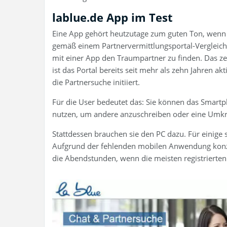
lablue.de App im Test
Eine App gehört heutzutage zum guten Ton, wenn e
gemäß einem Partnervermittlungsportal-Vergleich
mit einer App den Traumpartner zu finden. Das ze
ist das Portal bereits seit mehr als zehn Jahren 
die Partnersuche initiiert.
Für die User bedeutet das: Sie können das Smartp
nutzen, um andere anzuschreiben oder eine Umk
Stattdessen brauchen sie den PC dazu. Für einige s
Aufgrund der fehlenden mobilen Anwendung konzent
die Abendstunden, wenn die meisten registrierten