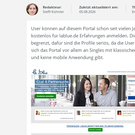
Redakteur:
Zuletzt aktualisiert am:
T
Steffi Kühnler
05.08.2026
E
Me
Au
User können auf diesem Portal schon seit vielen 
an
kostenlos für lablue.de Erfahrungen anmelden. Die
begrenzt, dafür sind die Profile seriös, da die Us
sich das Portal vor allem an Singles mit klassisch
und keine mobile Anwendung gibt.