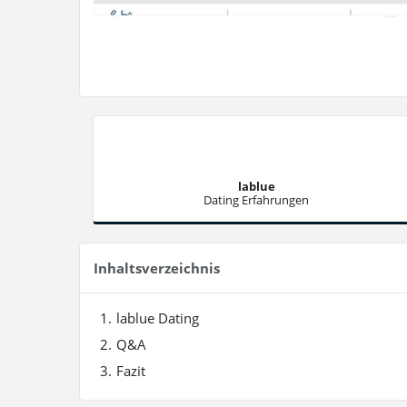
lablue
Dating Erfahrungen
Inhaltsverzeichnis
lablue Dating
Q&A
Fazit