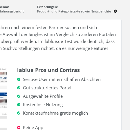
Hübsche Frau online kenne
Livewetten Anbieter
hema:
Erfahrungen:
rfahrungsbericht
Produkt- und Kategorietexte sowie Newsberichte
in Werdegang ist relativ bunt, denn ich habe zuerst eine praktische
sbildung in Elektrotechnik abgeschlossen und später noch ein IT-Studium
Jahren nach einem festen Partner suchen und sich
 der Fachhochschule draufgelegt.
 Auswahl der Singles ist im Vergleich zu anderen Portalen
er überprüft werden. Im lablue.de Test wurde deutlich, dass
en Suchvorstellungen richtet, da es nur wenige Features
lablue Pros und Contras
Seriöse User mit ernsthaften Absichten
Gut strukturiertes Portal
Ausgewählte Profile
Kostenlose Nutzung
Kontaktaufnahme gratis möglich
Keine App