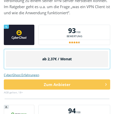
Verbindung zu einem seiner VPN-Server herstellen können.
Im Ratgeber geht es u.a. um die Frage „was ein VPN Client ist
und wie die Anwendung funktioniert“.
1.
93
/100
BEWERTUNG
ab 2,37€ / Monat
CyberGhost Erfahrungen
Zum Anbieter
AGB gelten, 18+
2.
94
/100