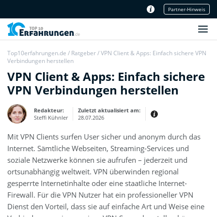
Partner-Hinweis
Unser Redaktionsteam
Top10erfahrungen.de
/
Ratgeber
/
VPN Client & Apps: Einfach sichere VPN
Verbindungen herstellen
VPN Client & Apps: Einfach sichere
VPN Verbindungen herstellen
Redakteur:
Zuletzt aktualisiert am:
Steffi Kühnler
28.07.2026
Mit VPN Clients surfen User sicher und anonym durch das
Thema:
Erfahrungsbericht
Internet. Sämtliche Webseiten, Streaming-Services und
Erfahrungen:
soziale Netzwerke können sie aufrufen – jederzeit und
Produkt- und Kategorietexte sowie
ortsunabhängig weltweit. VPN überwinden regional
Newsberichte
Mein Werdegang ist relativ bunt,
gesperrte Internetinhalte oder eine staatliche Internet-
denn ich habe zuerst eine praktische
Ausbildung in Elektrotechnik
Firewall. Für die VPN Nutzer hat ein professioneller VPN
abgeschlossen und später noch ein
IT-Studium an der Fachhochschule
Dienst den Vorteil, dass sie auf einfache Art und Weise eine
draufgelegt.