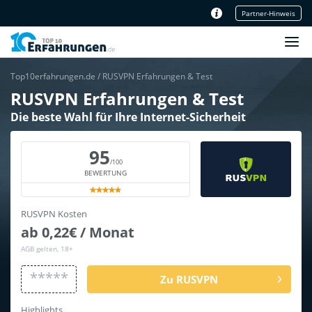
Partner-Hinweis
Unser Redaktionsteam
Top10erfahrungen.de
/
RUSVPN Erfahrungen & Test
RUSVPN Erfahrungen & Test
Die beste Wahl für Ihre Internet-Sicherheit
95
/100
BEWERTUNG
RUSVPN Kosten
ab 0,22€ / Monat
AGB gelten, 18+
*****
Zu RUSVPN
Highlights