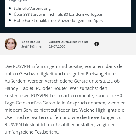
Schnelle Verbindung
Über 338 Server in mehr als 30 Ländern verfügbar
Hohe Funktionalität der Anwendungen und Apps
Redakteur:
Zuletzt aktualisiert am:
Steffi Kühnler
29.07.2026
Thema:
Erfahrungsbericht
Die RUSVPN Erfahrungen sind positiv, vor allem dank der
Erfahrungen:
hohen Geschwindigkeit und des guten Preisangebotes.
Produkt- und Kategorietexte sowie
Newsberichte
Außerdem werden verschiedene Geräte unterstützt, ob
Mein Werdegang ist relativ bunt,
Handy, Tablet, PC oder Router. Wer zunächst den
denn ich habe zuerst eine praktische
Ausbildung in Elektrotechnik
kostenlosen RUSVPN Test machen möchte, kann eine 30-
abgeschlossen und später noch ein
IT-Studium an der Fachhochschule
Tage-Geld-zurück-Garantie in Anspruch nehmen, wenn er
draufgelegt.
mit dem Service nicht zufrieden ist. Welche Highlights die
User noch erwarten dürfen und wie die Bewertungen zu
RUSVPN hinsichtlich der Usability ausfallen, zeigt der
umfangreiche Testbericht.