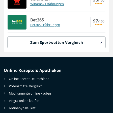
/100
Winamax Erfahrungen
Bet365
97
/100
Bet365 Erfahrungen
Zum Sportwetten Vergleich
Betano Bonus
9.8
/10
100% bis zu 80€
AGB gelten
Online Rezepte & Apotheken
NEO.bet Bonus
Online Rezept Deutschland
9.9
/10
200% bis zu 50€
Potenzmittel Vergleich
AGB gelten
Medikamente online kaufen
Interwetten Bonus
Viagra online kaufen
8.8
/10
100% bis 100€ Neukundenbonus
Antibabypille Test
AGB gelten