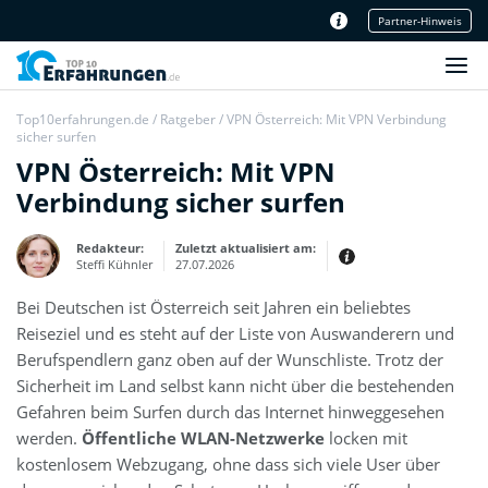
Partner-Hinweis
Unser Redaktionsteam
Top10erfahrungen.de
/
Ratgeber
/
VPN Österreich: Mit VPN Verbindung
sicher surfen
VPN Österreich: Mit VPN
Verbindung sicher surfen
Redakteur:
Zuletzt aktualisiert am:
Steffi Kühnler
27.07.2026
Bei Deutschen ist Österreich seit Jahren ein beliebtes
Thema:
Erfahrungsbericht
Reiseziel und es steht auf der Liste von Auswanderern und
Erfahrungen:
Berufspendlern ganz oben auf der Wunschliste. Trotz der
Produkt- und Kategorietexte sowie
Sicherheit im Land selbst kann nicht über die bestehenden
Newsberichte
Mein Werdegang ist relativ bunt,
Gefahren beim Surfen durch das Internet hinweggesehen
denn ich habe zuerst eine praktische
Ausbildung in Elektrotechnik
werden.
Öffentliche WLAN-Netzwerke
locken mit
abgeschlossen und später noch ein
IT-Studium an der Fachhochschule
kostenlosem Webzugang, ohne dass sich viele User über
draufgelegt.