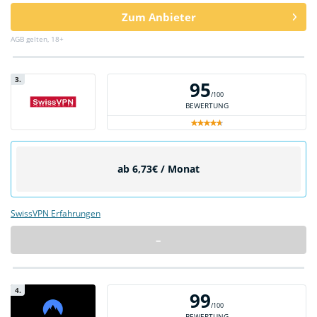
Zum Anbieter
AGB gelten, 18+
3.
95
/100
BEWERTUNG
ab 6,73€ / Monat
SwissVPN Erfahrungen
–
4.
99
/100
BEWERTUNG