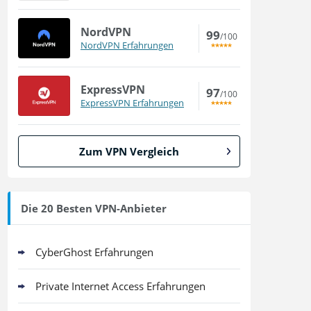
nlernen
NordVPN
99
/100
NordVPN Erfahrungen
ExpressVPN
97
/100
ExpressVPN Erfahrungen
Zum VPN Vergleich
Die 20 Besten VPN-Anbieter
CyberGhost Erfahrungen
Private Internet Access Erfahrungen