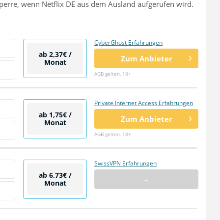
sperre, wenn Netflix DE aus dem Ausland aufgerufen wird.
Hübsche Frau online kenne
Livewetten Anbieter
CyberGhost Erfahrungen
ab 2,37€ /
Zum Anbieter
Monat
AGB gelten, 18+
Private Internet Access Erfahrungen
ab 1,75€ /
Zum Anbieter
Monat
AGB gelten, 18+
SwissVPN Erfahrungen
ab 6,73€ /
–
Monat