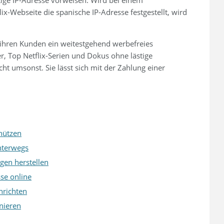
ltige IP-Adresse vorweisen. Wird bei einem
ix-Webseite die spanische IP-Adresse festgestellt, wird
 ihren Kunden ein weitestgehend werbefreies
r, Top Netflix-Serien und Dokus ohne lästige
ht umsonst. Sie lässt sich mit der Zahlung einer
hützen
nterwegs
gen herstellen
se online
nrichten
nieren