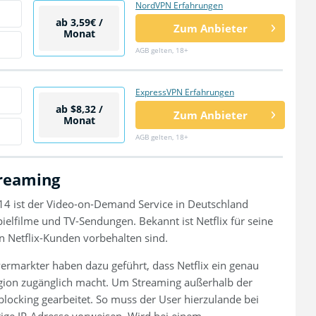
NordVPN Erfahrungen
ab 3,59€ /
Zum Anbieter
Monat
AGB gelten, 18+
ExpressVPN Erfahrungen
ab $8,32 /
Zum Anbieter
Monat
AGB gelten, 18+
treaming
014 ist der Video-on-Demand Service in Deutschland
ielfilme und TV-Sendungen. Bekannt ist Netflix für seine
en Netflix-Kunden vorbehalten sind.
rmarkter haben dazu geführt, dass Netflix ein genau
gion zugänglich macht. Um Streaming außerhalb der
locking gearbeitet. So muss der User hierzulande bei