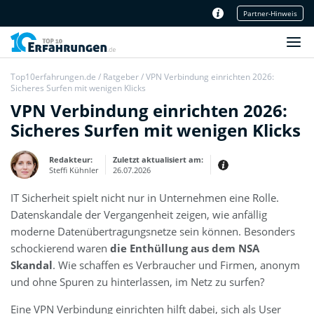
Partner-Hinweis
Unser Redaktionsteam
Top10erfahrungen.de
/
Ratgeber
/
VPN Verbindung einrichten 2026:
Sicheres Surfen mit wenigen Klicks
VPN Verbindung einrichten 2026:
Sicheres Surfen mit wenigen Klicks
Redakteur:
Zuletzt aktualisiert am:
Steffi Kühnler
26.07.2026
IT Sicherheit spielt nicht nur in Unternehmen eine Rolle.
Thema:
Erfahrungsbericht
Datenskandale der Vergangenheit zeigen, wie anfällig
Erfahrungen:
moderne Datenübertragungsnetze sein können. Besonders
Produkt- und Kategorietexte sowie
schockierend waren
Newsberichte
die Enthüllung aus dem NSA
Mein Werdegang ist relativ bunt,
Skandal
. Wie schaffen es Verbraucher und Firmen, anonym
denn ich habe zuerst eine praktische
Ausbildung in Elektrotechnik
und ohne Spuren zu hinterlassen, im Netz zu surfen?
abgeschlossen und später noch ein
IT-Studium an der Fachhochschule
draufgelegt.
Eine VPN Verbindung einrichten hilft dabei, sich als User