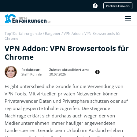
Partner-Hinweis
Unser Redaktionsteam
Top10erfahrungen.de
/
Ratgeber
/
VPN Addon: VPN Browsertools für
Chrome
VPN Addon: VPN Browsertools für
Chrome
Redakteur:
Zuletzt aktualisiert am:
Steffi Kühnler
30.07.2026
Es gibt unterschiedliche Gründe für die Verwendung von
Thema:
Erfahrungsbericht
VPN Tools. Mit virtuellen privaten Netzwerken können
Erfahrungen:
Privatanwender Daten und Privatsphäre schützen oder auf
Produkt- und Kategorietexte sowie
regional gesperrte Inhalte zugreifen. Die steigende
Newsberichte
Mein Werdegang ist relativ bunt,
Nachfrage erklärt sich durchaus auch wegen der von
denn ich habe zuerst eine praktische
Ausbildung in Elektrotechnik
Medienunternehmen immer häufiger angewendeten
abgeschlossen und später noch ein
IT-Studium an der Fachhochschule
Ländersperren. Gerade beim Urlaub im Ausland erleben
draufgelegt.