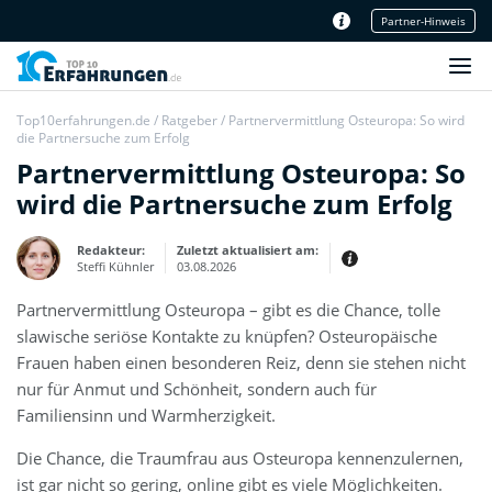
Partner-Hinweis
Unser Redaktionsteam
Top10erfahrungen.de
/
Ratgeber
/
Partnervermittlung Osteuropa: So wird
die Partnersuche zum Erfolg
Partnervermittlung Osteuropa: So
wird die Partnersuche zum Erfolg
Redakteur:
Zuletzt aktualisiert am:
Steffi Kühnler
03.08.2026
Partnervermittlung Osteuropa – gibt es die Chance, tolle
Thema:
Erfahrungsbericht
slawische seriöse Kontakte zu knüpfen? Osteuropäische
Erfahrungen:
Frauen haben einen besonderen Reiz, denn sie stehen nicht
Produkt- und Kategorietexte sowie
nur für Anmut und Schönheit, sondern auch für
Newsberichte
Mein Werdegang ist relativ bunt,
Familiensinn und Warmherzigkeit.
denn ich habe zuerst eine praktische
Ausbildung in Elektrotechnik
abgeschlossen und später noch ein
Die Chance, die Traumfrau aus Osteuropa kennenzulernen,
IT-Studium an der Fachhochschule
draufgelegt.
ist gar nicht so gering, online gibt es viele Möglichkeiten.