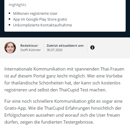
Highlights
Millionen registrierte User
App im Google Play Store gratis
Unkomplizierte Kontaktaufnahme
Redakteur:
Zuletzt aktualisiert am:
Steffi Kühnler
30.07.2026
Thema:
Erfahrungsbericht
Internationale Kommunikation mit spannenden Thai-Frauen
Erfahrungen:
ist auf diesem Portal ganz leicht möglich. Wer eine Vorliebe
Produkt- und Kategorietexte sowie
Newsberichte
für thailändische Schönheiten hat, der kann sich kostenlos
Mein Werdegang ist relativ bunt,
registrieren und selbst den ThaiCupid Test machen.
denn ich habe zuerst eine praktische
Ausbildung in Elektrotechnik
abgeschlossen und später noch ein
Für eine noch schnellere Kommunikation gibt es sogar eine
IT-Studium an der Fachhochschule
draufgelegt.
Gratis-App. Wie die ThaiCupid Erfahrungen hinsichtlich der
Erfolgschancen aussehen und worauf sich die User freuen
dürfen, zeigen die fundierten Testergebnisse.