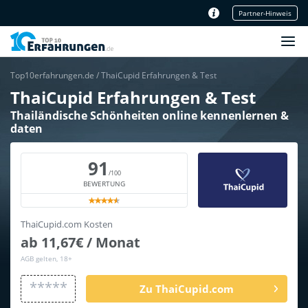
Partner-Hinweis
Unser Redaktionsteam
Top10erfahrungen.de
/
ThaiCupid Erfahrungen & Test
ThaiCupid Erfahrungen & Test
Thailändische Schönheiten online kennenlernen &
daten
91
/100
BEWERTUNG
ThaiCupid.com Kosten
ab 11,67€ / Monat
AGB gelten, 18+
*****
Zu ThaiCupid.com