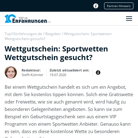
Partner-Hinweis
Unser Redaktionsteam
Top10erfahrungen.de
/
Ratgeber
/
Wettgutschein: Sportwetten
Wettgutschein gesucht?
Wettgutschein: Sportwetten
Wettgutschein gesucht?
Redakteur:
Zuletzt aktualisiert am:
Steffi Kühnler
19.07.2026
Bei einem Wettgutschein handelt es sich um ein Angebot,
Thema:
Erfahrungsbericht
mit dem Sie kostenlos tippen können. Solch eine Gratiswette
Erfahrungen:
oder Freiwette, wie sie auch genannt wird, wird häufig zu
Produkt- und Kategorietexte sowie
besonderen Gelegenheiten angeboten. So kann sie zum
Newsberichte
Mein Werdegang ist relativ bunt,
Beispiel ein Geburtstagsgeschenk sein aus einem VIP
denn ich habe zuerst eine praktische
Ausbildung in Elektrotechnik
Programm von einem Sportwetten Anbieter. Genauso kann
abgeschlossen und später noch ein
IT-Studium an der Fachhochschule
es sein, dass es diese kostenlose Wette zu besonderen
draufgelegt.