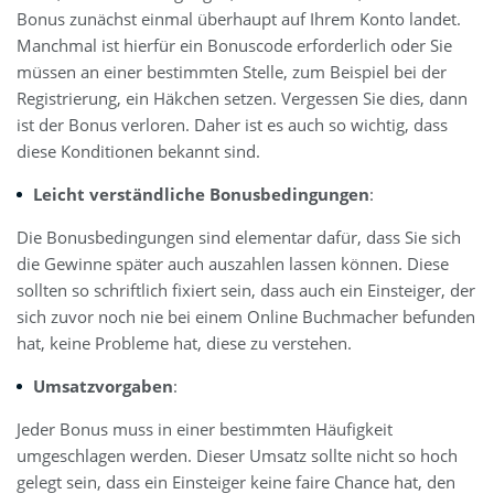
Bonus zunächst einmal überhaupt auf Ihrem Konto landet.
Manchmal ist hierfür ein Bonuscode erforderlich oder Sie
müssen an einer bestimmten Stelle, zum Beispiel bei der
Registrierung, ein Häkchen setzen. Vergessen Sie dies, dann
ist der Bonus verloren. Daher ist es auch so wichtig, dass
diese Konditionen bekannt sind.
Leicht verständliche Bonusbedingungen
:
Die Bonusbedingungen sind elementar dafür, dass Sie sich
die Gewinne später auch auszahlen lassen können. Diese
sollten so schriftlich fixiert sein, dass auch ein Einsteiger, der
sich zuvor noch nie bei einem Online Buchmacher befunden
hat, keine Probleme hat, diese zu verstehen.
Umsatzvorgaben
:
Jeder Bonus muss in einer bestimmten Häufigkeit
umgeschlagen werden. Dieser Umsatz sollte nicht so hoch
gelegt sein, dass ein Einsteiger keine faire Chance hat, den