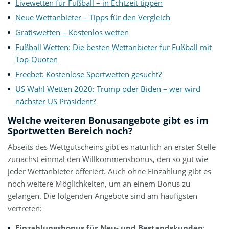
Livewetten für Fußball – in Echtzeit tippen
Neue Wettanbieter – Tipps für den Vergleich
Gratiswetten – Kostenlos wetten
Fußball Wetten: Die besten Wettanbieter für Fußball mit
Top-Quoten
Freebet: Kostenlose Sportwetten gesucht?
US Wahl Wetten 2020: Trump oder Biden – wer wird
nächster US Präsident?
Welche weiteren Bonusangebote gibt es im
Sportwetten Bereich noch?
Abseits des Wettgutscheins gibt es natürlich an erster Stelle
zunächst einmal den Willkommensbonus, den so gut wie
jeder Wettanbieter offeriert. Auch ohne Einzahlung gibt es
noch weitere Möglichkeiten, um an einem Bonus zu
gelangen. Die folgenden Angebote sind am häufigsten
vertreten:
Einzahlungsbonus für Neu- und Bestandskunden
: