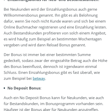
Bei Neukunden wird der Einzahlungsbonus auch gerne
Willkommensbonus genannt. Ihn gibt es als Belohnung
dafür, wenn Sie noch nicht Kunde waren und sich bei einem
Online Buchmacher registrieren und eine Einzahlung leisten.
Auch Bestandskunden profitieren von solch einem Angebot,
es wird häufig zum Beispiel an bestimmten Wochentagen
vergeben und wird dann Reload Bonus genannt.
Der Bonus ist immer bei einer bestimmten Summe
gedeckelt, sodass zwar der eingezahlte Betrag auch die Höhe
des Bonus beeinflusst, dennoch ist irgendwann einmal
Schluss. Einen Einzahlungsbonus gibt es fast überall, wie
zum Beispiel bei
betway
.
No Deposit Bonus
:
Auch ein No Deposit Bonus kann für Neukunden, wie auch
für Bestandskunden, im Bonusprogramm vorhanden sein.
Häufiger ist der Bonus aber für Neukunden anzutreffen.