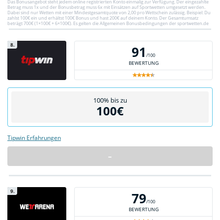
Das Bonusangebot steht jedem online registrierten Konto einmalig zur Verfügung. Der eingezahlte
Betrag muss 1x und der Bonusbetrag muss 6x mit Einsätzen auf Sportwetten umgesetzt werden.
Dabei sind nur Wetten mit einer Mindestgesamtquote von 2,00 pro Wettschein zulässig. Beispiel: Du
zahlst 100€ ein und erhältst 100€ Bonus und hast 200€ auf deinem Konto. Der Gesamtumsatz
beträgt 700€ (1×100€ + 6×100€). Es gelten die Allgemeinen Bonusbedingungen der sportwetten.de
8.
91
/100
BEWERTUNG
100% bis zu
100€
Tipwin Erfahrungen
–
9.
79
/100
BEWERTUNG