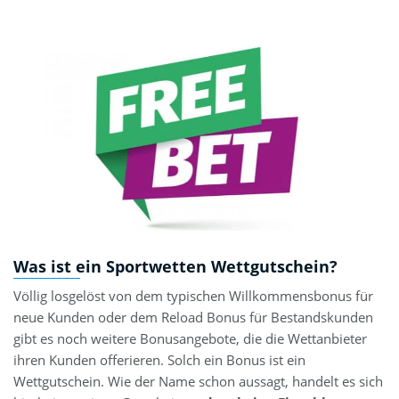
Was ist ein Sportwetten Wettgutschein?
Völlig losgelöst von dem typischen Willkommensbonus für
neue Kunden oder dem Reload Bonus für Bestandskunden
gibt es noch weitere Bonusangebote, die die Wettanbieter
ihren Kunden offerieren. Solch ein Bonus ist ein
Wettgutschein. Wie der Name schon aussagt, handelt es sich