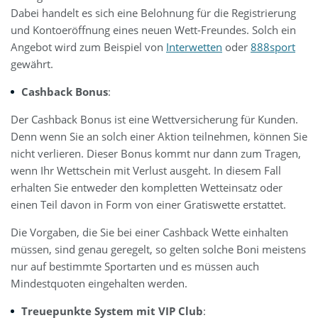
Dabei handelt es sich eine Belohnung für die Registrierung
und Kontoeröffnung eines neuen Wett-Freundes. Solch ein
Angebot wird zum Beispiel von
Interwetten
oder
888sport
gewährt.
Cashback Bonus
:
Der Cashback Bonus ist eine Wettversicherung für Kunden.
Denn wenn Sie an solch einer Aktion teilnehmen, können Sie
nicht verlieren. Dieser Bonus kommt nur dann zum Tragen,
wenn Ihr Wettschein mit Verlust ausgeht. In diesem Fall
erhalten Sie entweder den kompletten Wetteinsatz oder
einen Teil davon in Form von einer Gratiswette erstattet.
Die Vorgaben, die Sie bei einer Cashback Wette einhalten
müssen, sind genau geregelt, so gelten solche Boni meistens
nur auf bestimmte Sportarten und es müssen auch
Mindestquoten eingehalten werden.
Treuepunkte System mit VIP Club
: