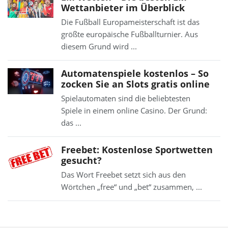
Wettanbieter im Überblick
Die Fußball Europameisterschaft ist das
größte europäische Fußballturnier. Aus
diesem Grund wird ...
Automatenspiele kostenlos – So
zocken Sie an Slots gratis online
Spielautomaten sind die beliebtesten
Spiele in einem online Casino. Der Grund:
das ...
Freebet: Kostenlose Sportwetten
gesucht?
Das Wort Freebet setzt sich aus den
Wörtchen „free“ und „bet“ zusammen, ...