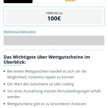
100% bis zu
100€
WettArena Erfahrungen
–
Das Wichtigste über Wettgutscheine im
Überblick:
Bei einem Wettgutschein handelt es sich um die
Möglichkeit, kostenlos tippen zu können
Der Wert des Gutscheins ist sehr niedrig
Vor einer Auszahlung müssen Bonusbedingungen erfüllt
werden
Wettgutscheine gibt es zu besonderen Anlässen