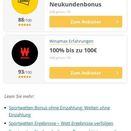
Neukundenbonus
AGB gelten, 18+
88
/100
Zum Anbieter
Winamax Erfahrungen
100% bis zu 100€
AGB gelten, 18+
93
/100
Zum Anbieter
Lesen Sie mehr:
Sportwetten Bonus ohne Einzahlung: Wetten ohne
Einzahlung
Sportwetten Ergebnisse – Wett Ergebnisse verfolgen