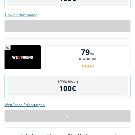
Tipwin Erfahrungen
–
9.
79
/100
BEWERTUNG
100% bis zu
100€
WettArena Erfahrungen
–