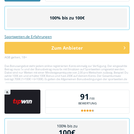
100% bis zu 100€
Sportwetten.de Erfahrungen
Zum Anbieter
AGB gelten, 18+
Das Bonusangebot steht jedem online registrierten Konto einmalig zur Verfügung. Der eingezahlte
Betrag muss 1x und der Bonusbetrag muss 6x mit Einsätzen auf Sportwetten umgesetzt werden.
Dabei sind nur Wetten mit einer Mindestgesamtquote von 2,00 pro Wettschein zulässig. Beispiel: Du
zahlst 100€ ein und erhältst 100€ Bonus und hast 200€ auf deinem Konto. Der Gesamtumsatz
beträgt 700€ (1×100€ + 6×100€). Es gelten die Allgemeinen Bonusbedingungen der sportwetten.de
8.
91
/100
BEWERTUNG
100% bis zu
100€