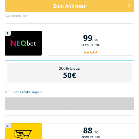
Zum Anbieter
AGB gelten, 18+
2.
99
/100
BEWERTUNG
200% bis zu
50€
NEO.bet Erfahrungen
–
3.
88
/100
BEWERTUNG