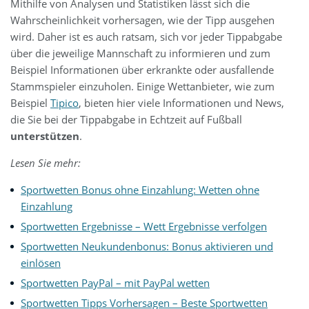
Mithilfe von Analysen und Statistiken lässt sich die
Wahrscheinlichkeit vorhersagen, wie der Tipp ausgehen
wird. Daher ist es auch ratsam, sich vor jeder Tippabgabe
über die jeweilige Mannschaft zu informieren und zum
Beispiel Informationen über erkrankte oder ausfallende
Stammspieler einzuholen. Einige Wettanbieter, wie zum
Beispiel
Tipico
, bieten hier viele Informationen und News,
die Sie bei der Tippabgabe in Echtzeit auf Fußball
unterstützen
.
Lesen Sie mehr:
Sportwetten Bonus ohne Einzahlung: Wetten ohne
Einzahlung
Sportwetten Ergebnisse – Wett Ergebnisse verfolgen
Sportwetten Neukundenbonus: Bonus aktivieren und
einlösen
Sportwetten PayPal – mit PayPal wetten
Sportwetten Tipps Vorhersagen – Beste Sportwetten