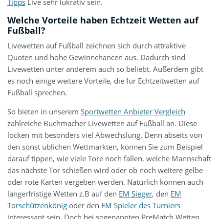
Tipps
Live sehr lukrativ sein.
Welche Vorteile haben Echtzeit Wetten auf
Fußball?
Livewetten auf Fußball zeichnen sich durch attraktive
Quoten und hohe Gewinnchancen aus. Dadurch sind
Livewetten unter anderem auch so beliebt. Außerdem gibt
es noch einige weitere Vorteile, die für Echtzeitwetten auf
Fußball sprechen.
So bieten in unserem
Sportwetten Anbieter Vergleich
zahlreiche Buchmacher Livewetten auf Fußball an. Diese
locken mit besonders viel Abwechslung. Denn abseits von
den sonst üblichen Wettmärkten, können Sie zum Beispiel
darauf tippen, wie viele Tore noch fallen, welche Mannschaft
das nächste Tor schießen wird oder ob noch weitere gelbe
oder rote Karten vergeben werden. Natürlich können auch
längerfristige Wetten z.B auf den
EM Sieger
, den
EM
Torschützenkönig
oder den
EM Spieler des Turniers
interessant sein. Doch bei sogenannten PreMatch Wetten