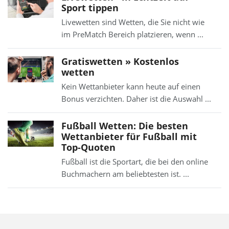
Sport tippen
Livewetten sind Wetten, die Sie nicht wie
im PreMatch Bereich platzieren, wenn ...
Gratiswetten » Kostenlos
wetten
Kein Wettanbieter kann heute auf einen
Bonus verzichten. Daher ist die Auswahl ...
Fußball Wetten: Die besten
Wettanbieter für Fußball mit
Top-Quoten
Fußball ist die Sportart, die bei den online
Buchmachern am beliebtesten ist. ...