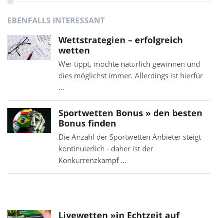
EBENFALLS INTERESSANT
Wettstrategien – erfolgreich
wetten
Wer tippt, möchte natürlich gewinnen und
dies möglichst immer. Allerdings ist hierfür
...
Sportwetten Bonus » den besten
Bonus finden
Die Anzahl der Sportwetten Anbieter steigt
kontinuierlich - daher ist der
Konkurrenzkampf ...
Livewetten »in Echtzeit auf