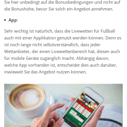
Sie hier unbedingt auf die Bonusbedingungen und nicht auf
die Bonushöhe, bevor Sie solch ein Angebot annehmen.
App
:
Sehr wichtig ist natürlich, dass die Livewetten für Fußball
auch mit einer Applikation genutzt werden können. Denn es
ist noch lange nicht selbstverständlich, dass jeder
Wettanbieter, der einen Livewettenbereich hat, diesen auch
für mobile Geräte zugänglich macht. Abhängig davon,
welche App vorhanden ist, entscheidet dies auch darüber,
inwieweit Sie das Angebot nutzen können.