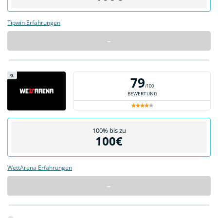
Tipwin Erfahrungen
–
9.
79
/100
BEWERTUNG
100% bis zu
100€
WettArena Erfahrungen
–