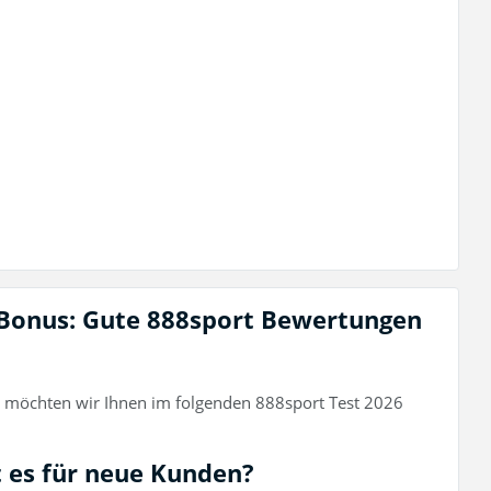
 Bonus: Gute 888sport Bewertungen
n möchten wir Ihnen im folgenden 888sport Test 2026
 es für neue Kunden?