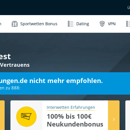
Ü
Unser
n
Sportwetten Bonus
Dating
VPN
Wettanbieter Vergleich
Sportwetten Neukundenbo
Partnervermittlung im Vergl
Di
est
NEO.bet Erfahrungen
NEO.bet Bonus Code
C-Date Erfahrungen
Sportwetten Apps im Vergle
Freebet im Test
Dating Apps im Vergleich
01
 Vertrauens
reifefrauen.com
Winamax Bonus Code
Wettsteuer Vergleich
Gratiswetten
Dating Portale im Vergleich
Winamax Erfahrungen
02
Erfahrungen
ungen.de nicht mehr empfohlen.
Betway Sport Bonus
Betway Sport
Neue Wettanbieter
Sportwetten Bonus ohne
Singlebörsen im Vergleich
DatingArea Erfahrungen
Code
Erfahrungen
Einzahlung
en zu 888:
InternationalCupid
Wettanbieter ohne Steuer
Erotik Portale im Vergleich
Tipwin Bonus Code
Tipwin Erfahrungen
Erfahrungen
Sportwetten mit Startgutha
ElitePartner
Interwetten Erfahrungen
Deutsche Wettanbieter im V
Partnervermittlung Osteuro
Erfahrungen
Wettgutschein einlösen
100% bis 100€
Wettanbieter für Fußball mi
Partnersuche ab 60
Neukundenbonus
Quoten