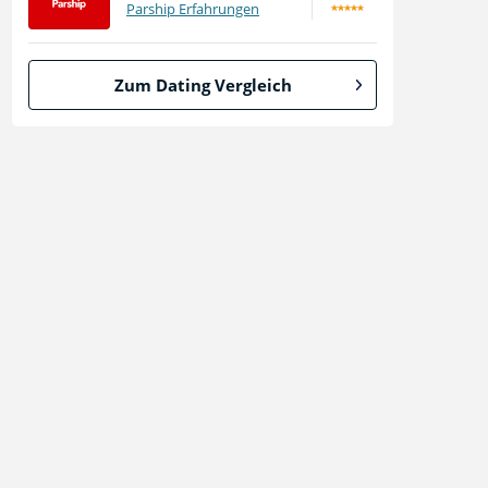
Parship Erfahrungen
Zum Dating Vergleich