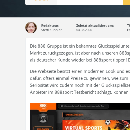
Redakteur:
Zuletzt aktualisiert am:
T
Steffi Kühnler
04.08.2026
E
Me
Au
Die 888 Gruppe ist ein bekanntes Glücksspielunte
an
Markt zurückgezogen, ist aber nach unseren 888s
als deutscher Kunde wieder bei 888sport tippen! D
Die Webseite besitzt einen modernen Look und es 
dafür, öfters einmal Preise zu gewinnen, wie zu
Seriosität wird zudem noch mit der Glücksspielliz
Anbieter im 888sport Testbericht schlägt, können 