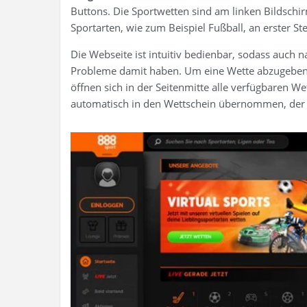
Buttons. Die Sportwetten sind am linken Bildschi
Sportarten, wie zum Beispiel Fußball, an erster Ste
Die Webseite ist intuitiv bedienbar, sodass auch 
Probleme damit haben. Um eine Wette abzugeben, 
öffnen sich in der Seitenmitte alle verfügbaren W
automatisch in den Wettschein übernommen, der s