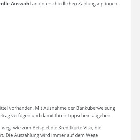
tolle Auswahl
an unterschiedlichen Zahlungsoptionen.
smittel vorhanden. Mit Ausnahme der Banküberweisung
Betrag verfügen und damit Ihren Tippschein abgeben.
weg, wie zum Beispiel die Kreditkarte Visa, die
rt. Die Auszahlung wird immer auf dem Wege