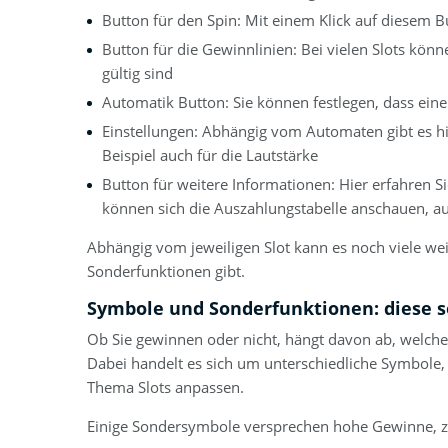
Button für den Spin: Mit einem Klick auf diesem B
Button für die Gewinnlinien: Bei vielen Slots könn
gültig sind
Automatik Button: Sie können festlegen, dass ein
Einstellungen: Abhängig vom Automaten gibt es hi
Beispiel auch für die Lautstärke
Button für weitere Informationen: Hier erfahren S
können sich die Auszahlungstabelle anschauen, a
Abhängig vom jeweiligen Slot kann es noch viele we
Sonderfunktionen gibt.
Symbole und Sonderfunktionen: diese s
Ob Sie gewinnen oder nicht, hängt davon ab, welch
Dabei handelt es sich um unterschiedliche Symbole,
Thema Slots anpassen.
Einige Sondersymbole versprechen hohe Gewinne, 