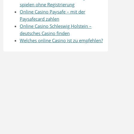
spielen ohne Registrierung
Online Casino Paysafe – mit der
Paysafecard zahlen
Online Casino Schleswig Holstein –
deutsches Casino finden
Welches online Casino ist zu empfehlen?