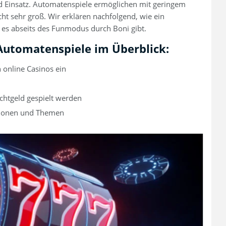
ld Einsatz. Automatenspiele ermöglichen mit geringem
Hübsche Frau online kenne
Livewetten Anbieter
cht sehr groß. Wir erklären nachfolgend, wie ein
 es abseits des Funmodus durch Boni gibt.
Automatenspiele im Überblick:
online Casinos ein
chtgeld gespielt werden
tionen und Themen