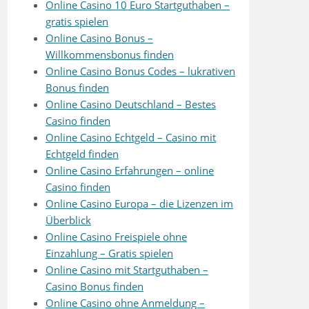
Online Casino 10 Euro Startguthaben –
gratis spielen
Online Casino Bonus –
Willkommensbonus finden
Online Casino Bonus Codes – lukrativen
Bonus finden
Online Casino Deutschland – Bestes
Casino finden
Online Casino Echtgeld – Casino mit
Echtgeld finden
Online Casino Erfahrungen – online
Casino finden
Online Casino Europa – die Lizenzen im
Überblick
Online Casino Freispiele ohne
Einzahlung – Gratis spielen
Online Casino mit Startguthaben –
Casino Bonus finden
Online Casino ohne Anmeldung –