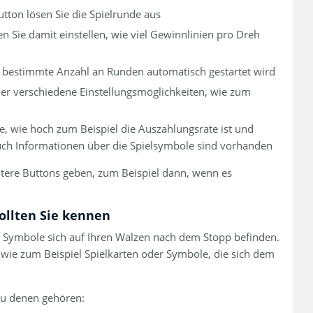
utton lösen Sie die Spielrunde aus
en Sie damit einstellen, wie viel Gewinnlinien pro Dreh
e bestimmte Anzahl an Runden automatisch gestartet wird
er verschiedene Einstellungsmöglichkeiten, wie zum
ie, wie hoch zum Beispiel die Auszahlungsrate ist und
uch Informationen über die Spielsymbole sind vorhanden
itere Buttons geben, zum Beispiel dann, wenn es
ollten Sie kennen
e Symbole sich auf Ihren Walzen nach dem Stopp befinden.
 wie zum Beispiel Spielkarten oder Symbole, die sich dem
zu denen gehören: