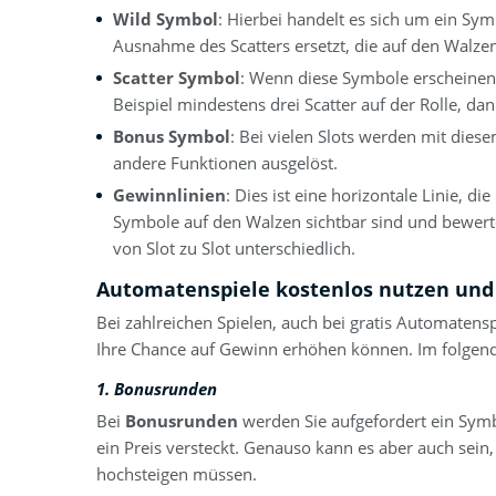
Wild Symbol
: Hierbei handelt es sich um ein Sym
Ausnahme des Scatters ersetzt, die auf den Walze
Scatter Symbol
: Wenn diese Symbole erscheinen
Beispiel mindestens drei Scatter auf der Rolle, da
Bonus Symbol
: Bei vielen Slots werden mit di
andere Funktionen ausgelöst.
Gewinnlinien
: Dies ist eine horizontale Linie, di
Symbole auf den Walzen sichtbar sind und bewerte
von Slot zu Slot unterschiedlich.
Automatenspiele kostenlos nutzen un
Bei zahlreichen Spielen, auch bei gratis Automatens
Ihre Chance auf Gewinn erhöhen können. Im folgende
1. Bonusrunden
Bei
Bonusrunden
werden Sie aufgefordert ein Symb
ein Preis versteckt. Genauso kann es aber auch sein,
hochsteigen müssen.