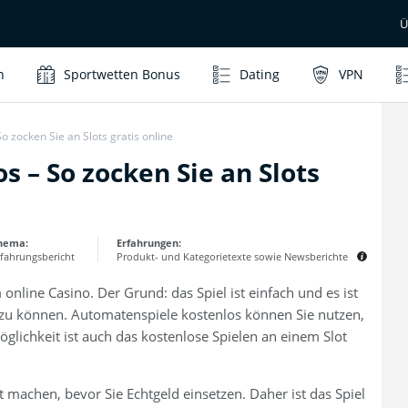
Ü
Unser
n
Sportwetten Bonus
Dating
VPN
 zocken Sie an Slots gratis online
Wettanbieter Vergleich
Sportwetten Neukundenbo
Partnervermittlung im Vergl
Di
 – So zocken Sie an Slots
NEO.bet Erfahrungen
NEO.bet Bonus Code
C-Date Erfahrungen
Sportwetten Apps im Vergle
Freebet im Test
Dating Apps im Vergleich
01
reifefrauen.com
Winamax Bonus Code
Wettsteuer Vergleich
Gratiswetten
Dating Portale im Vergleich
Winamax Erfahrungen
02
Erfahrungen
hema:
Erfahrungen:
Betway Sport Bonus
Betway Sport
rfahrungsbericht
Produkt- und Kategorietexte sowie Newsberichte
Neue Wettanbieter
Sportwetten Bonus ohne
Singlebörsen im Vergleich
DatingArea Erfahrungen
Code
Erfahrungen
Einzahlung
online Casino. Der Grund: das Spiel ist einfach und es ist
in Werdegang ist relativ bunt, denn ich habe zuerst eine praktische
InternationalCupid
Wettanbieter ohne Steuer
Erotik Portale im Vergleich
Tipwin Bonus Code
Tipwin Erfahrungen
sbildung in Elektrotechnik abgeschlossen und später noch ein IT-Studium
Erfahrungen
Sportwetten mit Startgutha
 zu können. Automatenspiele kostenlos können Sie nutzen,
 der Fachhochschule draufgelegt.
ElitePartner
glichkeit ist auch das kostenlose Spielen an einem Slot
Deutsche Wettanbieter im V
Partnervermittlung Osteuro
Erfahrungen
Wettgutschein einlösen
Wettanbieter für Fußball mi
Partnersuche ab 60
Quoten
machen, bevor Sie Echtgeld einsetzen. Daher ist das Spiel