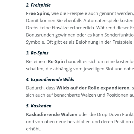
2. Freispiele
Free Spins
, wie die Freispiele auch genannt werden,
Damit können Sie ebenfalls Automatenspiele kostenl
Drehs keine Einsätze erforderlich. Während dieser F
Bonusrunden gewinnen oder es kann Sonderfunktion
Symbole. Oft gibt es als Belohnung in der Freispiele
3. Re-Spins
Bei einem
Re-Spin
handelt es sich um eine kostenl
schaffen, die abhängig vom jeweiligen Slot und daher
4. Expandierende Wilds
Dadurch, dass
Wilds auf der Rolle expandieren
, 
sich auch auf benachbarte Walzen und Positionen au
5. Kaskaden
Kaskadierende Walzen
oder die Drop Down Funkti
und von oben neue herabfallen und deren Position
erhöht.