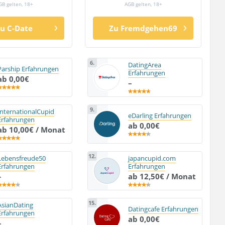
GB gelten, 18+
AGB gelten, 18+
u C-Date
Zu Fremdgehen69
6.
DatingArea
Parship Erfahrungen
Erfahrungen
ab 0,00€
–
9.
InternationalCupid
eDarling Erfahrungen
Erfahrungen
ab 0,00€
ab 10,00€ / Monat
12.
Lebensfreude50
japancupid.com
Erfahrungen
Erfahrungen
–
ab 12,50€ / Monat
15.
AsianDating
Datingcafe Erfahrungen
Erfahrungen
ab 0,00€
–