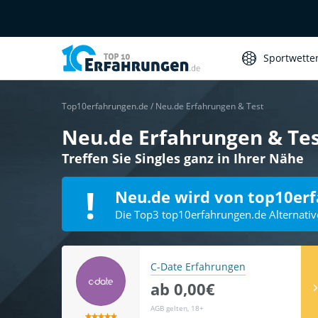
Sportwette
Top10erfahrungen.de
/
Neu.de Erfahrungen & Test
Die Top 10 Wettanbieter
Die Top 10 Sportwetten-Boni
Top 10 Anbieter
Neu.de Erfahrungen & Te
01.
01.
01.
Betano Erfahrungen
Betano Bonus Code
flirt-fever Erfahrungen
02.
02.
02.
Treffen Sie Singles ganz in Ihrer Nähe
Interwetten
Fremdgehen69
03.
Interwetten Bonus Code
04.
03.
03.
04.
04.
Erfahrungen
Erfahrungen
Neu.de wird von top10erf
05.
Bet365 Bonus Code
06.
05.
Parship Erfahrungen
06.
05.
Bet365 Erfahrungen
06.
Die Top3 top10erfahrungen.de Alternativ
Sportwetten.de Bonus
LemonSwan
Sportwetten.de
07.
07.
08.
08.
07.
08.
Code
Erfahrungen
Erfahrungen
09.
WettArena Bonus Code
09.
eDarling Erfahrungen
10.
C-Date Erfahrungen
09.
WettArena Erfahrungen
ab 0,00€
AGB gelten, 18+