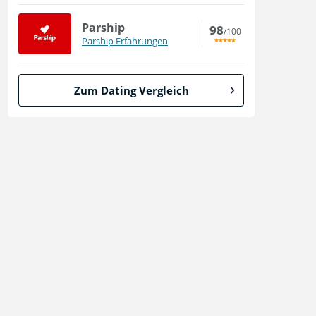
Parship
98
/100
Parship Erfahrungen
Zum Dating Vergleich