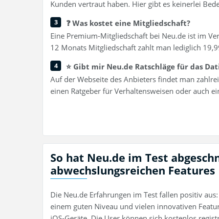
Kunden vertraut haben. Hier gibt es keinerlei Bede
❓ Was kostet eine Mitgliedschaft?
Eine Premium-Mitgliedschaft bei Neu.de ist im Ver
12 Monats Mitgliedschaft zahlt man lediglich 19,9
⭐ Gibt mir Neu.de Ratschläge für das Dat
Auf der Webseite des Anbieters findet man zahlrei
einen Ratgeber für Verhaltensweisen oder auch ei
So hat Neu.de im Test abgeschn
abwechslungsreichen Features
Die Neu.de Erfahrungen im Test fallen positiv aus
einem guten Niveau und vielen innovativen Featur
iOS-Geräte. Die User können sich kostenlos regist