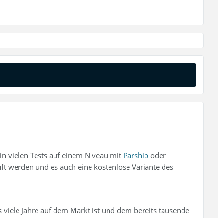
in vielen Tests auf einem Niveau mit
Parship
oder
rüft werden und es auch eine kostenlose Variante des
ts viele Jahre auf dem Markt ist und dem bereits tausende