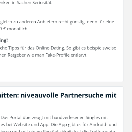
nken in Sachen Seriosität.
gleich zu anderen Anbietern recht günstig, denn für eine
9 € monatlich.
ing?
che Tipps für das Online-Dating. So gibt es beispielsweise
nen Ratgeber wie man Fake-Profile entlarvt.
itten: niveauvolle Partnersuche mit
: Das Portal überzeugt mit handverlesenen Singles mit
es bei Website und App. Die App gibt es für Android- und
rieren und mit einem Persönlichkeitstest die Trefferquote