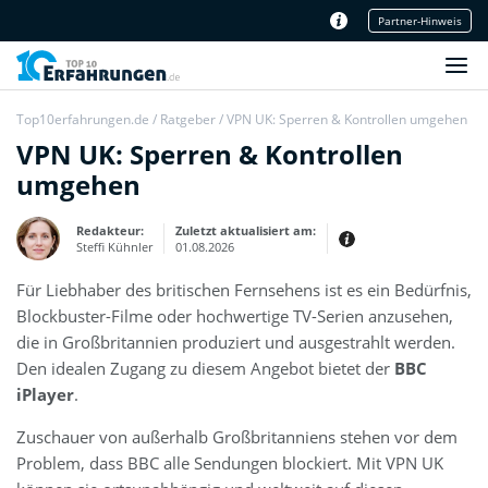
Partner-Hinweis
Unser Redaktionsteam
Top10erfahrungen.de
/
Ratgeber
/
VPN UK: Sperren & Kontrollen umgehen
VPN UK: Sperren & Kontrollen
umgehen
Redakteur:
Zuletzt aktualisiert am:
Steffi Kühnler
01.08.2026
Für Liebhaber des britischen Fernsehens ist es ein Bedürfnis,
Thema:
Erfahrungsbericht
Blockbuster-Filme oder hochwertige TV-Serien anzusehen,
Erfahrungen:
die in Großbritannien produziert und ausgestrahlt werden.
Produkt- und Kategorietexte sowie
Den idealen Zugang zu diesem Angebot bietet der
Newsberichte
BBC
Mein Werdegang ist relativ bunt,
iPlayer
.
denn ich habe zuerst eine praktische
Ausbildung in Elektrotechnik
abgeschlossen und später noch ein
Zuschauer von außerhalb Großbritanniens stehen vor dem
IT-Studium an der Fachhochschule
draufgelegt.
Problem, dass BBC alle Sendungen blockiert. Mit VPN UK