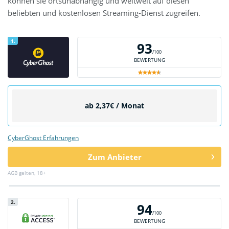
können sie ortsunabhängig und weltweit auf diesen
beliebten und kostenlosen Streaming-Dienst zugreifen.
1.
93
/100
BEWERTUNG
ab 2,37€ / Monat
CyberGhost Erfahrungen
Zum Anbieter
AGB gelten, 18+
2.
94
/100
BEWERTUNG