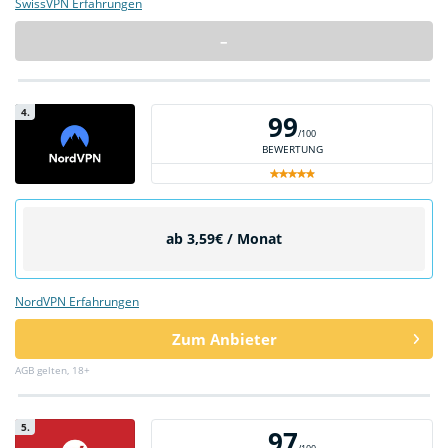
SwissVPN Erfahrungen
–
4.
99
/100
BEWERTUNG
ab 3,59€ / Monat
NordVPN Erfahrungen
Zum Anbieter
AGB gelten, 18+
5.
97