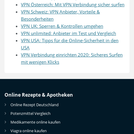
VPN Österreich: Mit VPN Verbindung sicher surfen
VPN Schweiz: VPN Anbieter, Vorteile &
Besonderheiten
VPN UK: Sperren & Kontrollen umgehen
VPN unlimited: Anbieter im Test und Vergleich
VPN USA: Tipps für die Online-Sicherheit in den
USA
VPN Verbindung einrichten 2020: Sicheres Surfen
mit wenigen Klicks
Online Rezepte & Apotheken
Online Rezept Deutschland
Potenzmittel Vergleich
Medikamente online kaufen
Viagra online kaufen