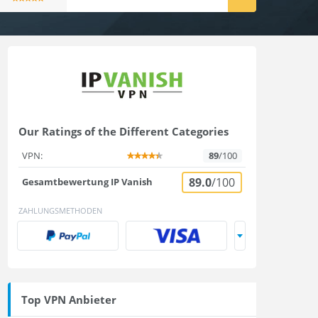
nlernen
Our Ratings of the Different Categories
VPN:
89
/100
89.0
/100
Gesamtbewertung IP Vanish
ZAHLUNGSMETHODEN
Top VPN Anbieter