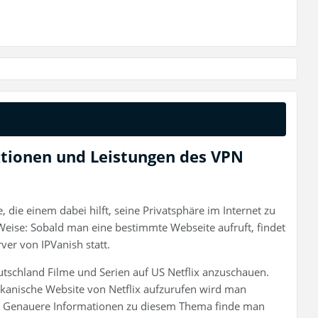
ktionen und Leistungen des VPN
 die einem dabei hilft, seine Privatsphäre im Internet zu
 Weise: Sobald man eine bestimmte Webseite aufruft, findet
ver von IPVanish statt.
utschland Filme und Serien auf US Netflix anzuschauen.
anische Website von Netflix aufzurufen wird man
et. Genauere Informationen zu diesem Thema finde man