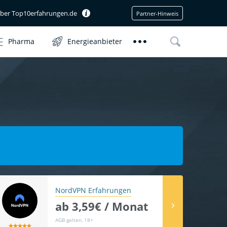
ber Top10erfahrungen.de
Partner-Hinweis
 Redaktionsteam
Pharma
Energieanbieter
nus
eich
e Top Online Ärtze
ich
.
Treated Erfahrungen
DoktorABC
.
Erfahrungen
ben
ergleich
pa
NordVPN Erfahrungen
ab 3,59€ / Monat
t Top-
AGB gelten, 18+