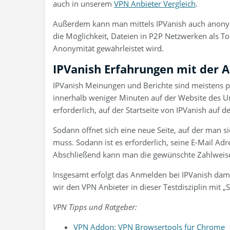
auch in unserem
VPN Anbieter Vergleich
.
Außerdem kann man mittels IPVanish auch anon
die Möglichkeit, Dateien in P2P Netzwerken als Tor
Anonymität gewährleistet wird.
IPVanish Erfahrungen mit der
IPVanish Meinungen und Berichte sind meistens p
innerhalb weniger Minuten auf der Website des Un
erforderlich, auf der Startseite von IPVanish auf 
Sodann öffnet sich eine neue Seite, auf der man s
muss. Sodann ist es erforderlich, seine E-Mail Ad
Abschließend kann man die gewünschte Zahlweis
Insgesamt erfolgt das Anmelden bei IPVanish dam
wir den VPN Anbieter in dieser Testdisziplin mit „S
VPN Tipps und Ratgeber:
VPN Addon: VPN Browsertools für Chrome