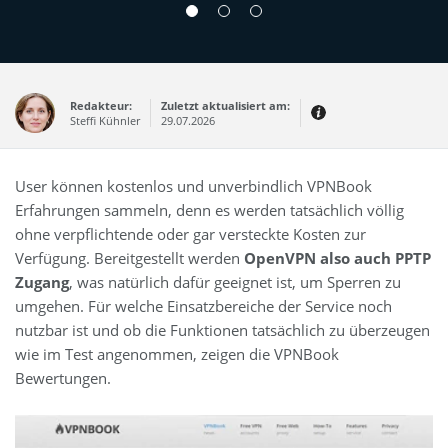
Redakteur:
Zuletzt aktualisiert am:
Steffi Kühnler
29.07.2026
Thema:
Erfahrungsbericht
User können kostenlos und unverbindlich VPNBook
Erfahrungen:
Erfahrungen sammeln, denn es werden tatsächlich völlig
Produkt- und Kategorietexte sowie
Newsberichte
ohne verpflichtende oder gar versteckte Kosten zur
Mein Werdegang ist relativ bunt,
Verfügung. Bereitgestellt werden
denn ich habe zuerst eine praktische
OpenVPN also auch PPTP
Ausbildung in Elektrotechnik
Zugang
, was natürlich dafür geeignet ist, um Sperren zu
abgeschlossen und später noch ein
IT-Studium an der Fachhochschule
umgehen. Für welche Einsatzbereiche der Service noch
draufgelegt.
nutzbar ist und ob die Funktionen tatsächlich zu überzeugen
wie im Test angenommen, zeigen die VPNBook
Bewertungen.