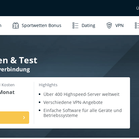
Ü
Unser
n
Sportwetten Bonus
Dating
VPN
Wettanbieter Vergleich
Sportwetten Neukundenbo
Partnervermittlung im Vergl
Di
n & Test
NEO.bet Erfahrungen
NEO.bet Bonus Code
C-Date Erfahrungen
Sportwetten Apps im Vergle
Freebet im Test
Dating Apps im Vergleich
01
verbindung
reifefrauen.com
Winamax Bonus Code
Wettsteuer Vergleich
Gratiswetten
Dating Portale im Vergleich
Winamax Erfahrungen
02
Erfahrungen
N Kosten
Highlights
Betway Sport Bonus
Betway Sport
Neue Wettanbieter
Sportwetten Bonus ohne
Singlebörsen im Vergleich
DatingArea Erfahrungen
Code
 Monat
Erfahrungen
Einzahlung
Über 400 Highspeed-Server weltweit
InternationalCupid
Wettanbieter ohne Steuer
Erotik Portale im Vergleich
Verschiedene VPN-Angebote
Tipwin Bonus Code
Tipwin Erfahrungen
Erfahrungen
Sportwetten mit Startgutha
Einfache Software für alle Geräte und
ElitePartner
Deutsche Wettanbieter im V
Partnervermittlung Osteuro
Betriebssysteme
Erfahrungen
Wettgutschein einlösen
Wettanbieter für Fußball mi
Partnersuche ab 60
Quoten