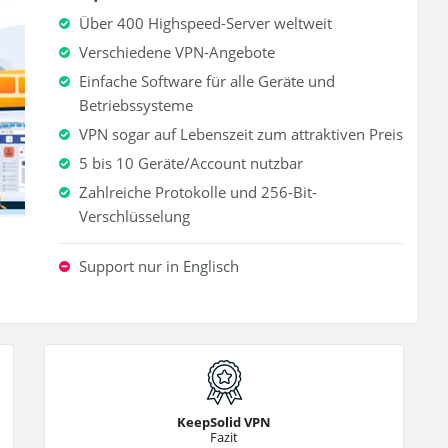
Über 400 Highspeed-Server weltweit
Verschiedene VPN-Angebote
Einfache Software für alle Geräte und
Betriebssysteme
VPN sogar auf Lebenszeit zum attraktiven Preis
5 bis 10 Geräte/Account nutzbar
Zahlreiche Protokolle und 256-Bit-
Verschlüsselung
Support nur in Englisch
KeepSolid VPN
Fazit