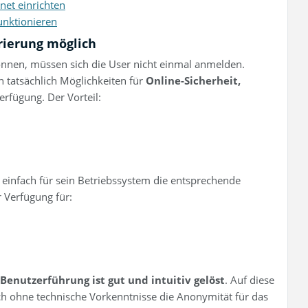
net einrichten
unktionieren
rierung möglich
nen, müssen sich die User nicht einmal anmelden.
n tatsächlich Möglichkeiten für
Online-Sicherheit,
erfügung. Der Vorteil:
einfach für sein Betriebssystem die entsprechende
 Verfügung für:
Benutzerführung ist gut und intuitiv gelöst
. Auf diese
ch ohne technische Vorkenntnisse die Anonymität für das