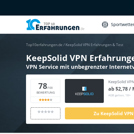
Sportwette
Top10erfahrungen.de
/
KeepSolid VPN Erfahrungen & Test
Die Top 10 Wettanbieter
Die Top 10 Sportwetten-Boni
Top 10 Anbieter
KeepSolid VPN Erfahrunge
01.
01.
01.
Betano Erfahrungen
Betano Bonus Code
flirt-fever Erfahrungen
02.
02.
02.
VPN Service mit unbegrenzter Internet
Interwetten
Fremdgehen69
03.
Interwetten Bonus Code
04.
03.
03.
04.
04.
Erfahrungen
Erfahrungen
KeepSolid VP
78
05.
Bet365 Bonus Code
06.
05.
Parship Erfahrungen
06.
05.
Bet365 Erfahrungen
06.
ab $2,78 /
/100
BEWERTUNG
AGB gelten, 18+
Sportwetten.de Bonus
LemonSwan
Sportwetten.de
07.
07.
08.
08.
07.
08.
Code
Erfahrungen
Erfahrungen
*****
09.
WettArena Bonus Code
09.
eDarling Erfahrungen
10.
09.
WettArena Erfahrungen
Zu KeepSolid VPN