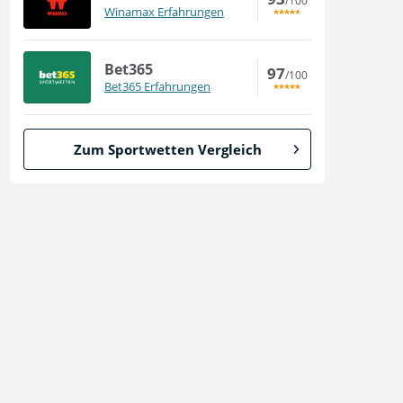
/100
Winamax Erfahrungen
Bet365
97
/100
Bet365 Erfahrungen
Zum Sportwetten Vergleich
Betano Bonus
9.8
/10
100% bis zu 80€
AGB gelten
NEO.bet Bonus
9.9
/10
200% bis zu 50€
AGB gelten
Interwetten Bonus
100% bis 100€
8.8
/10
Neukundenbonus