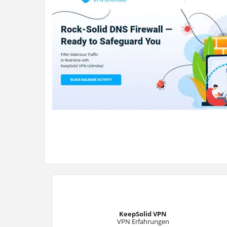
KeepSolid VPN
VPN Erfahrungen