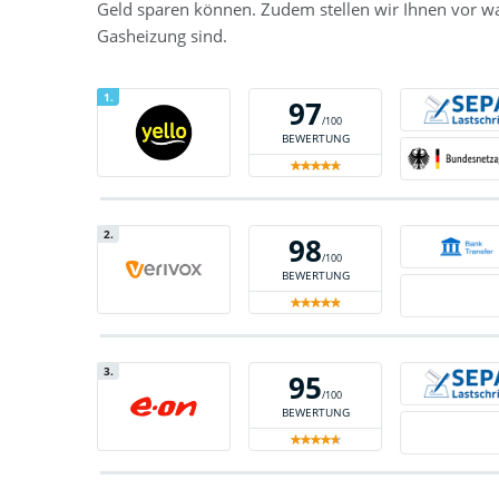
Geld sparen können. Zudem stellen wir Ihnen vor was 
Gasheizung sind.
1.
97
/100
BEWERTUNG
2.
98
/100
BEWERTUNG
3.
95
/100
BEWERTUNG