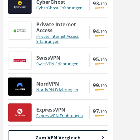
CyberGhost
93
/100
CyberGhost Erfahrungen
Private Internet
Access
94
/100
Private Internet Access
Erfahrungen
SwissVPN
95
/100
SwissVPN Erfahrungen
NordVPN
99
/100
NordVPN Erfahrungen
ExpressVPN
97
/100
ExpressVPN Erfahrungen
Zum VPN Vergleich