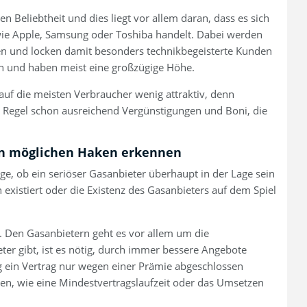
 Beliebtheit und dies liegt vor allem daran, dass es sich
wie Apple, Samsung oder Toshiba handelt. Dabei werden
oten und locken damit besonders technikbegeisterte Kunden
en und haben meist eine großzügige Höhe.
auf die meisten Verbraucher wenig attraktiv, denn
Regel schon ausreichend Vergünstigungen und Boni, die
nen möglichen Haken erkennen
age, ob ein seriöser Gasanbieter überhaupt in der Lage sein
 existiert oder die Existenz des Gasanbieters auf dem Spiel
n. Den Gasanbietern geht es vor allem um die
r gibt, ist es nötig, durch immer bessere Angebote
rtig ein Vertrag nur wegen einer Prämie abgeschlossen
n, wie eine Mindestvertragslaufzeit oder das Umsetzen