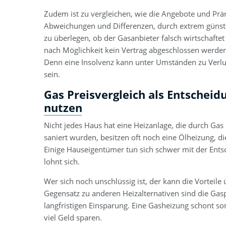
Zudem ist zu vergleichen, wie die Angebote und Präm
Abweichungen und Differenzen, durch extrem günst
zu überlegen, ob der Gasanbieter falsch wirtschaftet
nach Möglichkeit kein Vertrag abgeschlossen werd
Denn eine Insolvenz kann unter Umständen zu Verlus
sein.
Gas Preisvergleich als Entschei
nutzen
Nicht jedes Haus hat eine Heizanlage, die durch Gas
saniert wurden, besitzen oft noch eine Ölheizung, di
Einige Hauseigentümer tun sich schwer mit der Ents
lohnt sich.
Wer sich noch unschlüssig ist, der kann die Vorteile
Gegensatz zu anderen Heizalternativen sind die Gasp
langfristigen Einsparung. Eine Gasheizung schont som
viel Geld sparen.