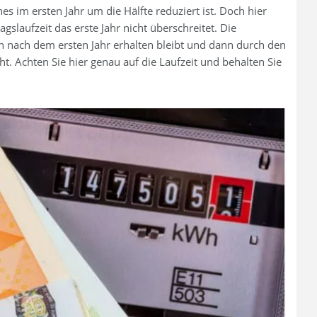
 im ersten Jahr um die Hälfte reduziert ist. Doch hier
slaufzeit das erste Jahr nicht überschreitet. Die
h nach dem ersten Jahr erhalten bleibt und dann durch den
ht. Achten Sie hier genau auf die Laufzeit und behalten Sie