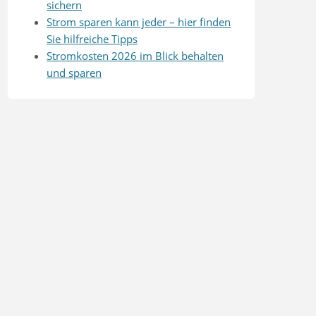
sichern
Strom sparen kann jeder – hier finden
Sie hilfreiche Tipps
Stromkosten 2026 im Blick behalten
und sparen