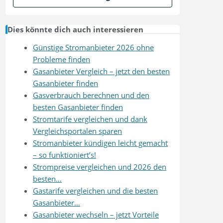
Dies könnte dich auch interessieren
Günstige Stromanbieter 2026 ohne
Probleme finden
Gasanbieter Vergleich – jetzt den besten
Gasanbieter finden
Gasverbrauch berechnen und den
besten Gasanbieter finden
Stromtarife vergleichen und dank
Vergleichsportalen sparen
Stromanbieter kündigen leicht gemacht
– so funktioniert’s!
Strompreise vergleichen und 2026 den
besten…
Gastarife vergleichen und die besten
Gasanbieter…
Gasanbieter wechseln – jetzt Vorteile