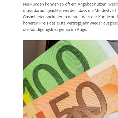
Neukunden können so oft ein Angebot nutzen, welches
muss darauf geachtet werden, dass die Mindestvertrag
Gasanbieter spekulieren darauf, dass der Kunde auc
höheren Preis das erste Vertragsjahr wieder ausgleic
die Kündigungsfrist genau im Auge.