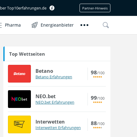
ber Top10erfahrungen.de
Partner-Hinweis
 Redaktionsteam
Pharma
Energieanbieter
nus
eich
e Top Online Ärtze
Top Wettseiten
ich
.
Treated Erfahrungen
Betano
98
DoktorABC
/100
.
Erfahrungen
Betano Erfahrungen
NEO.bet
99
/100
NEO.bet Erfahrungen
ben
ergleich
pa
Interwetten
88
/100
t Top-
Interwetten Erfahrungen