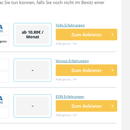
Sie tun können, falls Sie noch nicht im Besitz einer
Hübsche Frau online kenne
Livewetten Anbieter
Yello Erfahrungen
ab 10,80€ /
Zum Anbieter
Monat
AGB gelten, 18+
Verivox Erfahrungen
–
Zum Anbieter
AGB gelten, 18+
EON Erfahrungen
–
Zum Anbieter
AGB gelten, 18+