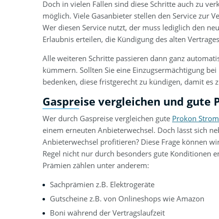
Doch in vielen Fällen sind diese Schritte auch zu 
möglich. Viele Gasanbieter stellen den Service zur 
Wer diesen Service nutzt, der muss lediglich den n
Erlaubnis erteilen, die Kündigung des alten Vertrage
Alle weiteren Schritte passieren dann ganz automati
kümmern. Sollten Sie eine Einzugsermächtigung bei I
bedenken, diese fristgerecht zu kündigen, damit es
Gaspreise vergleichen und gute P
Wer durch Gaspreise vergleichen gute
Prokon Strom
einem erneuten Anbieterwechsel. Doch lässt sich ne
Anbieterwechsel profitieren? Diese Frage können wi
Regel nicht nur durch besonders gute Konditionen 
Prämien zählen unter anderem:
Sachprämien z.B. Elektrogeräte
Gutscheine z.B. von Onlineshops wie Amazon
Boni während der Vertragslaufzeit