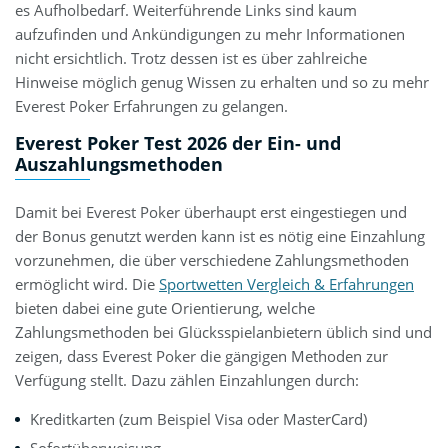
es Aufholbedarf. Weiterführende Links sind kaum
aufzufinden und Ankündigungen zu mehr Informationen
nicht ersichtlich. Trotz dessen ist es über zahlreiche
Hinweise möglich genug Wissen zu erhalten und so zu mehr
Everest Poker Erfahrungen zu gelangen.
Everest Poker Test 2026 der Ein- und
Auszahlungsmethoden
Damit bei Everest Poker überhaupt erst eingestiegen und
der Bonus genutzt werden kann ist es nötig eine Einzahlung
vorzunehmen, die über verschiedene Zahlungsmethoden
ermöglicht wird. Die
Sportwetten Vergleich & Erfahrungen
bieten dabei eine gute Orientierung, welche
Zahlungsmethoden bei Glücksspielanbietern üblich sind und
zeigen, dass Everest Poker die gängigen Methoden zur
Verfügung stellt. Dazu zählen Einzahlungen durch:
Kreditkarten (zum Beispiel Visa oder MasterCard)
Sofortüberweisung