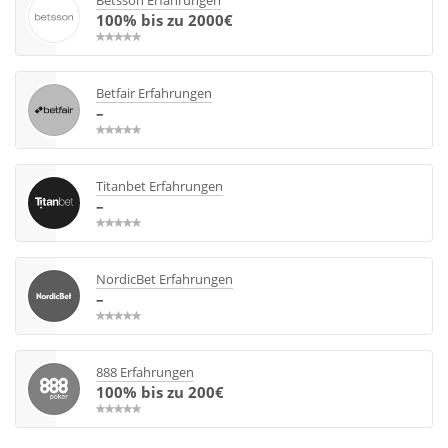
Betsson Erfahrungen
100% bis zu 2000€
Betfair Erfahrungen
–
Titanbet Erfahrungen
–
NordicBet Erfahrungen
–
888 Erfahrungen
100% bis zu 200€