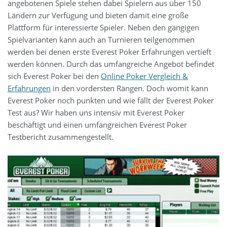
Newsberichte
angebotenen Spiele stehen dabei Spielern aus über 150
Mein Werdegang ist relativ bunt,
Ländern zur Verfügung und bieten damit eine große
denn ich habe zuerst eine praktische
Ausbildung in Elektrotechnik
Plattform für interessierte Spieler. Neben den gängigen
abgeschlossen und später noch ein
IT-Studium an der Fachhochschule
Spielvarianten kann auch an Turnieren teilgenommen
draufgelegt.
werden bei denen erste Everest Poker Erfahrungen vertieft
werden können. Durch das umfangreiche Angebot befindet
sich Everest Poker bei den
Online Poker Vergleich &
Erfahrungen
in den vordersten Rängen. Doch womit kann
Everest Poker noch punkten und wie fällt der Everest Poker
Test aus? Wir haben uns intensiv mit Everest Poker
beschäftigt und einen umfangreichen Everest Poker
Testbericht zusammengestellt.