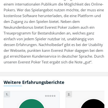
einem internationalen Publikum die Möglichkeit des Online-
Pokers. Wer das Spielangebot nutzen möchte, der muss eine
kostenlose Software herunterladen, die eine Plattform und
den Zugang zu den Spielen bietet. Neben dem
Neukundenbonus bietet Everest Poker zudem auch ein
Treueprogramm für Bestandskunden an, welches ganz
einfach von jedem Spieler nutzbar ist, unabhängig von
dessen Erfahrungen. Nachholbedarf gibt es bei der Usability
der Webseite, punkten kann Everest Poker dagegen bei dem
gut erreichbaren Kundenservice in deutscher Sprache. Durch
unseren Everest Poker Test ergabt sich die Note „gut“.
Weitere Erfahrungsberichte
1.
2.