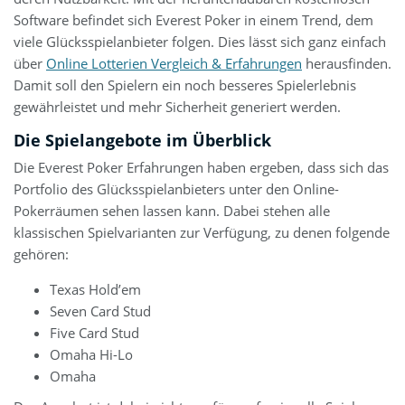
Software befindet sich Everest Poker in einem Trend, dem
viele Glücksspielanbieter folgen. Dies lässt sich ganz einfach
über
Online Lotterien Vergleich & Erfahrungen
herausfinden.
Damit soll den Spielern ein noch besseres Spielerlebnis
gewährleistet und mehr Sicherheit generiert werden.
Die Spielangebote im Überblick
Die Everest Poker Erfahrungen haben ergeben, dass sich das
Portfolio des Glücksspielanbieters unter den Online-
Pokerräumen sehen lassen kann. Dabei stehen alle
klassischen Spielvarianten zur Verfügung, zu denen folgende
gehören:
Texas Hold’em
Seven Card Stud
Five Card Stud
Omaha Hi-Lo
Omaha