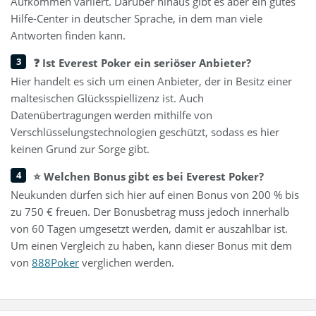
Aufkommen variiert. Darüber hinaus gibt es aber ein gutes
Hilfe-Center in deutscher Sprache, in dem man viele
Antworten finden kann.
❓ Ist Everest Poker ein seriöser Anbieter?
Hier handelt es sich um einen Anbieter, der in Besitz einer
maltesischen Glücksspiellizenz ist. Auch
Datenübertragungen werden mithilfe von
Verschlüsselungstechnologien geschützt, sodass es hier
keinen Grund zur Sorge gibt.
⭐ Welchen Bonus gibt es bei Everest Poker?
Neukunden dürfen sich hier auf einen Bonus von 200 % bis
zu 750 € freuen. Der Bonusbetrag muss jedoch innerhalb
von 60 Tagen umgesetzt werden, damit er auszahlbar ist.
Um einen Vergleich zu haben, kann dieser Bonus mit dem
von
888Poker
verglichen werden.