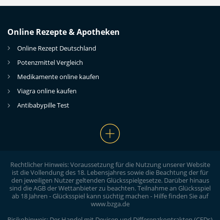
Online Rezepte & Apotheken
Online Rezept Deutschland
Potenzmittel Vergleich
Medikamente online kaufen
Viagra online kaufen
Antibabypille Test
Rechtlicher Hinweis: Voraussetzung für die Nutzung unserer Website
ist die Vollendung des 18. Lebensjahres sowie die Beachtung der für
den jeweiligen Nutzer geltenden Glücksspielgesetze. Darüber hinaus
sind die AGB der Wettanbieter zu beachten. Teilnahme an Glücksspiel
ab 18 Jahren - Glücksspiel kann süchtig machen - Hilfe finden Sie auf
www.bzga.de
Risikohinweis: Der Handel mit Devisen und Differenzkontrakten (CFDs)