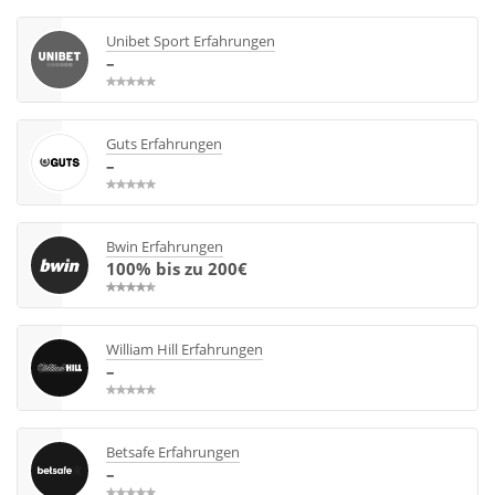
Unibet Sport Erfahrungen
–
Guts Erfahrungen
–
Bwin Erfahrungen
100% bis zu 200€
William Hill Erfahrungen
–
Betsafe Erfahrungen
–