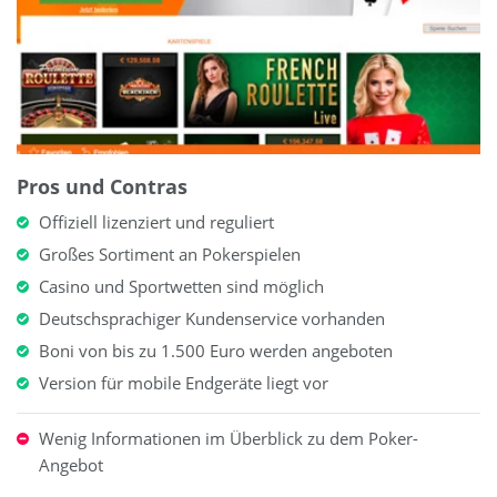
Pros und Contras
Offiziell lizenziert und reguliert
Großes Sortiment an Pokerspielen
Casino und Sportwetten sind möglich
Deutschsprachiger Kundenservice vorhanden
Boni von bis zu 1.500 Euro werden angeboten
Version für mobile Endgeräte liegt vor
Wenig Informationen im Überblick zu dem Poker-
Angebot