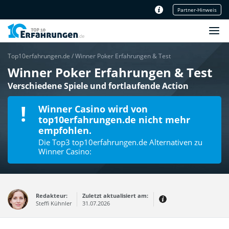
Partner-Hinweis
Unser Redaktionsteam
Top10erfahrungen.de
/
Winner Poker Erfahrungen & Test
Winner Poker Erfahrungen & Test
Verschiedene Spiele und fortlaufende Action
Winner Casino wird von
top10erfahrungen.de nicht mehr
empfohlen.
Die Top3 top10erfahrungen.de Alternativen zu
Winner Casino:
Redakteur:
Zuletzt aktualisiert am:
Steffi Kühnler
31.07.2026
Thema: