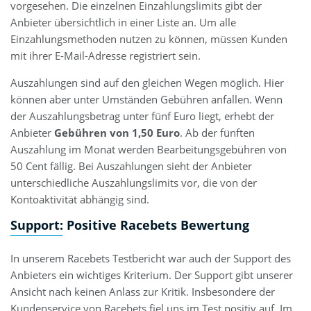
vorgesehen. Die einzelnen Einzahlungslimits gibt der
Anbieter übersichtlich in einer Liste an. Um alle
Einzahlungsmethoden nutzen zu können, müssen Kunden
mit ihrer E-Mail-Adresse registriert sein.
Auszahlungen sind auf den gleichen Wegen möglich. Hier
können aber unter Umständen Gebühren anfallen. Wenn
der Auszahlungsbetrag unter fünf Euro liegt, erhebt der
Anbieter
Gebühren von 1,50 Euro
. Ab der fünften
Auszahlung im Monat werden Bearbeitungsgebühren von
50 Cent fällig. Bei Auszahlungen sieht der Anbieter
unterschiedliche Auszahlungslimits vor, die von der
Kontoaktivität abhängig sind.
Support: Positive Racebets Bewertung
In unserem Racebets Testbericht war auch der Support des
Anbieters ein wichtiges Kriterium. Der Support gibt unserer
Ansicht nach keinen Anlass zur Kritik. Insbesondere der
Kundenservice von Racebets fiel uns im Test positiv auf. Im