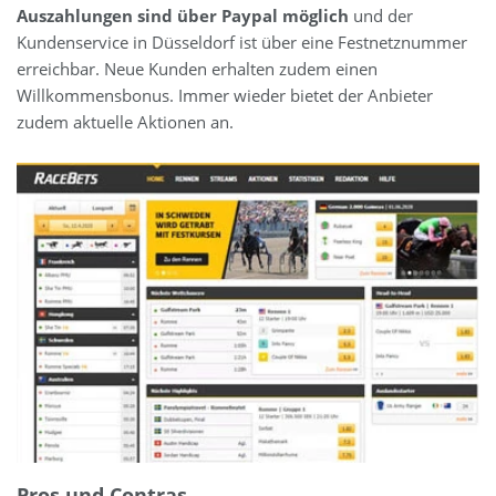
Auszahlungen sind über Paypal möglich
und der
Kundenservice in Düsseldorf ist über eine Festnetznummer
erreichbar. Neue Kunden erhalten zudem einen
Willkommensbonus. Immer wieder bietet der Anbieter
zudem aktuelle Aktionen an.
Pros und Contras