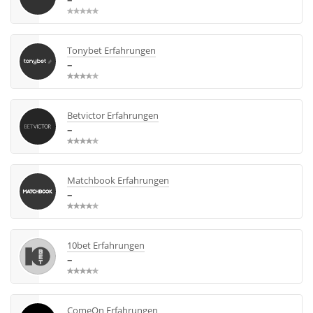
Tonybet Erfahrungen
–
Betvictor Erfahrungen
–
Matchbook Erfahrungen
–
10bet Erfahrungen
–
ComeOn Erfahrungen