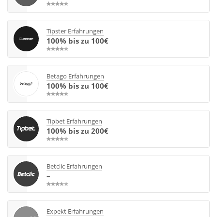
Tipster Erfahrungen
100% bis zu 100€
Betago Erfahrungen
100% bis zu 100€
Tipbet Erfahrungen
100% bis zu 200€
Betclic Erfahrungen
–
Expekt Erfahrungen