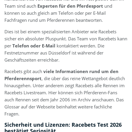
Team sind auch
Experten für den Pferdesport
und
können so auch gleich am Telefon oder per E-Mail
Fachfragen rund um Pferderennen beantworten.
Dies ist bei einem spezialisierten Anbieter wie Racebets
sicher ein absoluter Pluspunkt. Das Team von Racebets kann
per
Telefon oder E-Mail
kontaktiert werden. Die
Festnetznummer aus Düsseldorf ist während der
Geschäftszeiten erreichbar.
Racebets gibt auch
viele Informationen rund um den
Pferderennsport
, die über das reine Wettangebot deutlich
hinausgehen. Unter anderem zeigt Racebets alle Rennen im
Racebets Livestream. Hier können sich Pferderenn-Fans
auch Rennen seit dem Jahr 2006 im Archiv anschauen. Das
Glossar auf der Webseite beinhaltet weitere fachliche
Fragen.
Sicherheit und Lizenzen: Racebets Test 2026
bestätigt Seriosität