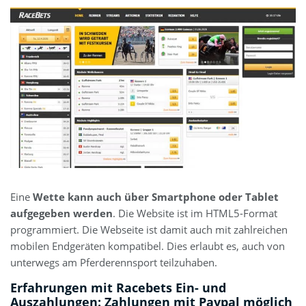
Eine
Wette kann auch über Smartphone oder Tablet
aufgegeben werden
. Die Website ist im HTML5-Format
programmiert. Die Webseite ist damit auch mit zahlreichen
mobilen Endgeräten kompatibel. Dies erlaubt es, auch von
unterwegs am Pferderennsport teilzuhaben.
Erfahrungen mit Racebets Ein- und
Auszahlungen: Zahlungen mit Paypal möglich