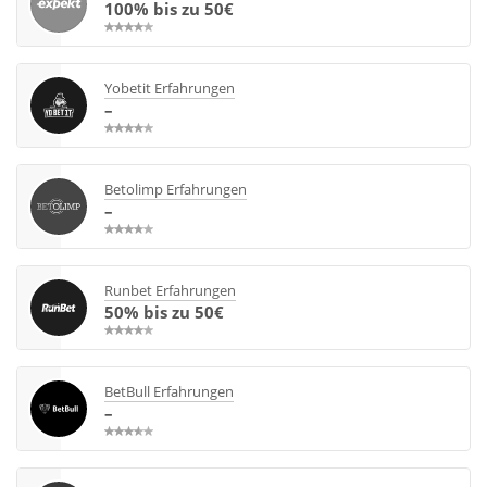
100% bis zu 50€
Yobetit Erfahrungen
–
Betolimp Erfahrungen
–
Runbet Erfahrungen
50% bis zu 50€
BetBull Erfahrungen
–