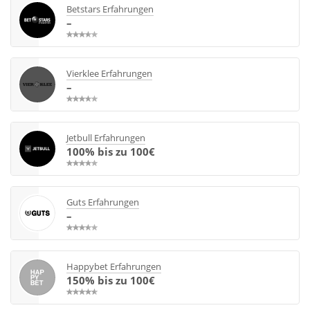
Betstars Erfahrungen
–
Vierklee Erfahrungen
–
Jetbull Erfahrungen
100% bis zu 100€
Guts Erfahrungen
–
Happybet Erfahrungen
150% bis zu 100€