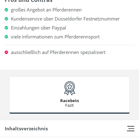
großes Angebot an Pferderennen
Kundenservice über Düsseldorfer Festnetznummer
Einzahlungen über Paypal
viele Informationen zum Pferderennsport
ausschließlich auf Pferderennen spezialisiert
Racebets
Fazit
Inhaltsverzeichnis