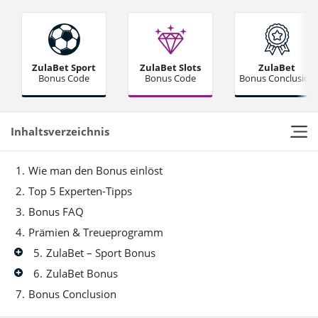
ZulaBet Sport
ZulaBet Slots
ZulaBet
Bonus Code
Bonus Code
Bonus Conclusion
Inhaltsverzeichnis
Wie man den Bonus einlöst
Top 5 Experten-Tipps
Bonus FAQ
Prämien & Treueprogramm
ZulaBet – Sport Bonus
ZulaBet Bonus
Bonus Conclusion