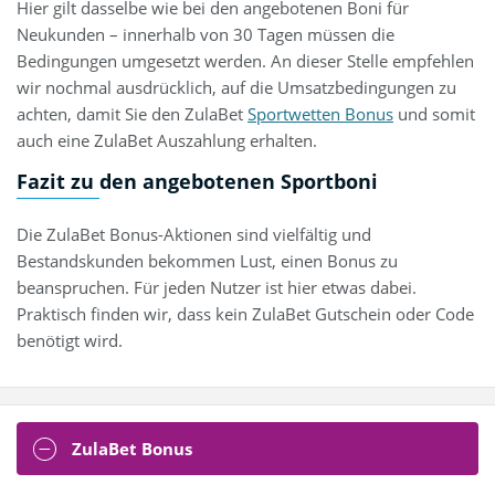
Hier gilt dasselbe wie bei den angebotenen Boni für
Neukunden – innerhalb von 30 Tagen müssen die
Bedingungen umgesetzt werden. An dieser Stelle empfehlen
wir nochmal ausdrücklich, auf die Umsatzbedingungen zu
achten, damit Sie den ZulaBet
Sportwetten Bonus
und somit
auch eine ZulaBet Auszahlung erhalten.
Fazit zu den angebotenen Sportboni
Die ZulaBet Bonus-Aktionen sind vielfältig und
Bestandskunden bekommen Lust, einen Bonus zu
beanspruchen. Für jeden Nutzer ist hier etwas dabei.
Praktisch finden wir, dass kein ZulaBet Gutschein oder Code
benötigt wird.
ZulaBet Bonus