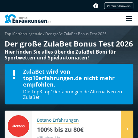
Partner-Hinweis
Unser Redaktionsteam
Top10erfahrungen.de
/
Der große ZulaBet Bonus Test 2026
Der große ZulaBet Bonus Test 2026
Hier finden Sie alles über die ZulaBet Boni für
Sportwetten und Spielautomaten!
ZulaBet wird von
top10erfahrungen.de nicht mehr
empfohlen.
Die Top3 top10erfahrungen.de Alternativen zu
ZulaBet:
Betano Erfahrungen
100% bis zu 80€
AGB gelten, 18+