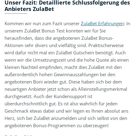
Unser Fazit: Detaillierte Schlussfolgerung des
Anbieters ZulaBet
Kommen wir nun zum Fazit unserer
ZulaBet Erfahrungen
: In
unserem ZulaBet Bonus Test konnten wir für Sie
herausfinden, dass die angebotenen ZulaBet Bonus-
Aktionen sehr divers und vielfältig sind. Praktischerweise
wird dafür nicht mal ein ZulaBet Gutschein benötigt. Auch
wenn wir die Umsetzungszeit und die hohe Quote als einen
kleinen Nachteil empfinden, macht dies ZulaBet mit den
außerordentlich hohen Gewinnauszahlungen bei den
angebotenen Boni wieder gut. Diese haben sich bei dem
neuartigen Anbieter jetzt schon als Alleinstellungsmerkmal
durchgesetzt. Auch der Kundensupport ist
überdurchschnittlich gut. Es ist also wahrlich für jeden
Geschmack etwas dabei und wir legen es Ihnen absolut ans
Herz, sich bei ZulaBet anzumelden und sich selbst von den
angebotenen Bonus-Programmen zu überzeugen!