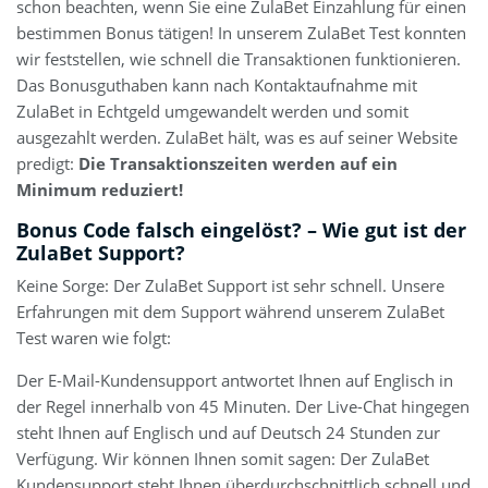
schon beachten, wenn Sie eine ZulaBet Einzahlung für einen
bestimmen Bonus tätigen! In unserem ZulaBet Test konnten
wir feststellen, wie schnell die Transaktionen funktionieren.
Das Bonusguthaben kann nach Kontaktaufnahme mit
ZulaBet in Echtgeld umgewandelt werden und somit
ausgezahlt werden. ZulaBet hält, was es auf seiner Website
predigt:
Die Transaktionszeiten werden auf ein
Minimum reduziert!
Bonus Code falsch eingelöst? – Wie gut ist der
ZulaBet Support?
Keine Sorge: Der ZulaBet Support ist sehr schnell. Unsere
Erfahrungen mit dem Support während unserem ZulaBet
Test waren wie folgt:
Der E-Mail-Kundensupport antwortet Ihnen auf Englisch in
der Regel innerhalb von 45 Minuten. Der Live-Chat hingegen
steht Ihnen auf Englisch und auf Deutsch 24 Stunden zur
Verfügung. Wir können Ihnen somit sagen: Der ZulaBet
Kundensupport steht Ihnen überdurchschnittlich schnell und