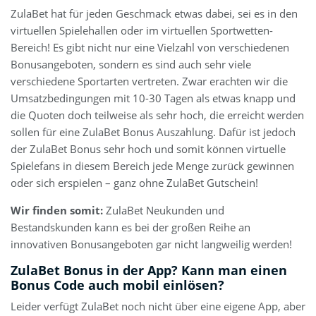
ZulaBet hat für jeden Geschmack etwas dabei, sei es in den
virtuellen Spielehallen oder im virtuellen Sportwetten-
Bereich! Es gibt nicht nur eine Vielzahl von verschiedenen
Bonusangeboten, sondern es sind auch sehr viele
verschiedene Sportarten vertreten. Zwar erachten wir die
Umsatzbedingungen mit 10-30 Tagen als etwas knapp und
die Quoten doch teilweise als sehr hoch, die erreicht werden
sollen für eine ZulaBet Bonus Auszahlung. Dafür ist jedoch
der ZulaBet Bonus sehr hoch und somit können virtuelle
Spielefans in diesem Bereich jede Menge zurück gewinnen
oder sich erspielen – ganz ohne ZulaBet Gutschein!
Wir finden somit:
ZulaBet Neukunden und
Bestandskunden kann es bei der großen Reihe an
innovativen Bonusangeboten gar nicht langweilig werden!
ZulaBet Bonus in der App? Kann man einen
Bonus Code auch mobil einlösen?
Leider verfügt ZulaBet noch nicht über eine eigene App, aber