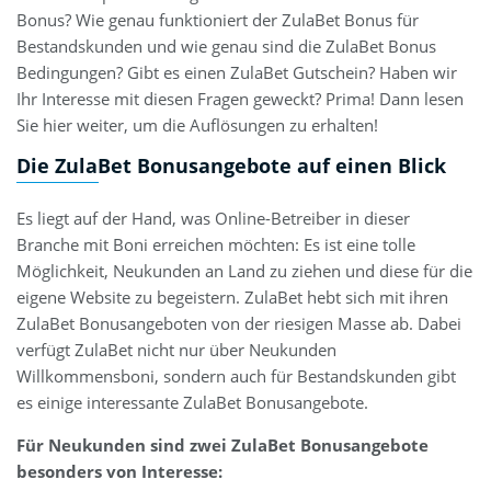
Bonus? Wie genau funktioniert der ZulaBet Bonus für
Bestandskunden und wie genau sind die ZulaBet Bonus
Bedingungen? Gibt es einen ZulaBet Gutschein? Haben wir
Ihr Interesse mit diesen Fragen geweckt? Prima! Dann lesen
Sie hier weiter, um die Auflösungen zu erhalten!
Die ZulaBet Bonusangebote auf einen Blick
Es liegt auf der Hand, was Online-Betreiber in dieser
Branche mit Boni erreichen möchten: Es ist eine tolle
Möglichkeit, Neukunden an Land zu ziehen und diese für die
eigene Website zu begeistern. ZulaBet hebt sich mit ihren
ZulaBet Bonusangeboten von der riesigen Masse ab. Dabei
verfügt ZulaBet nicht nur über Neukunden
Willkommensboni, sondern auch für Bestandskunden gibt
es einige interessante ZulaBet Bonusangebote.
Für Neukunden sind zwei ZulaBet Bonusangebote
besonders von Interesse: