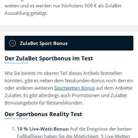
wetten und es werden nur höchstens 500 € als ZulaBet
Auszahlung getätigt.
ZulaBet Sport Bonus
Der ZulaBet Sportbonus im Test
Wie Sie bereits im oberen Teil dieses Artikels feststellen
konnten, gibt es neben dem Neukunden-Bonus noch den ein
oder anderen weiteren
Sportwetten Bonus
auf dem Anbieter
ZulaBet. Es gibt allerdings auch Promotionen und ZulaBet
Bonusangebote für Bestandskunden.
Der Sportbonus Reality Test
10 % Live-Wett-Bonus:
Auf die Ereignisse der besten
Fußballligen haben Sie die Möglichkeit, 5 Live-Wetten