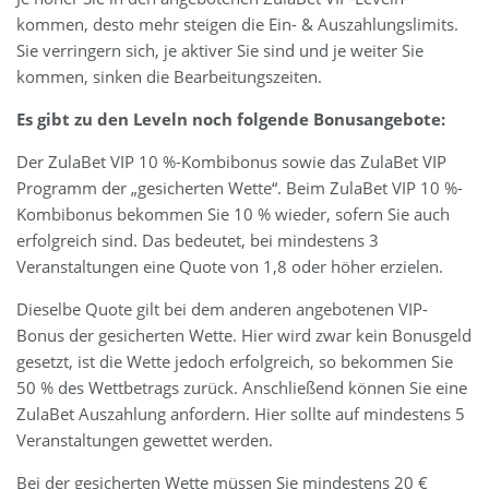
kommen, desto mehr steigen die Ein- & Auszahlungslimits.
Sie verringern sich, je aktiver Sie sind und je weiter Sie
kommen, sinken die Bearbeitungszeiten.
Es gibt zu den Leveln noch folgende Bonusangebote:
Der ZulaBet VIP 10 %-Kombibonus sowie das ZulaBet VIP
Programm der „gesicherten Wette“. Beim ZulaBet VIP 10 %-
Kombibonus bekommen Sie 10 % wieder, sofern Sie auch
erfolgreich sind. Das bedeutet, bei mindestens 3
Veranstaltungen eine Quote von 1,8 oder höher erzielen.
Dieselbe Quote gilt bei dem anderen angebotenen VIP-
Bonus der gesicherten Wette. Hier wird zwar kein Bonusgeld
gesetzt, ist die Wette jedoch erfolgreich, so bekommen Sie
50 % des Wettbetrags zurück. Anschließend können Sie eine
ZulaBet Auszahlung anfordern. Hier sollte auf mindestens 5
Veranstaltungen gewettet werden.
Bei der gesicherten Wette müssen Sie mindestens 20 €