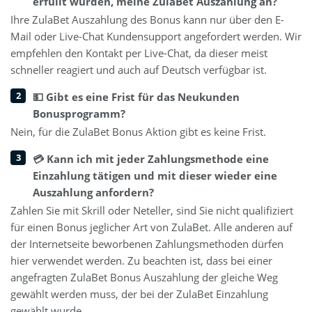
erfüllt wurden, meine ZulaBet Auszahlung an?
Ihre ZulaBet Auszahlung des Bonus kann nur über den E-
Mail oder Live-Chat Kundensupport angefordert werden. Wir
empfehlen den Kontakt per Live-Chat, da dieser meist
schneller reagiert und auch auf Deutsch verfügbar ist.
💵 Gibt es eine Frist für das Neukunden
Bonusprogramm?
Nein, für die ZulaBet Bonus Aktion gibt es keine Frist.
💳 Kann ich mit jeder Zahlungsmethode eine
Einzahlung tätigen und mit dieser wieder eine
Auszahlung anfordern?
Zahlen Sie mit Skrill oder Neteller, sind Sie nicht qualifiziert
für einen Bonus jeglicher Art von ZulaBet. Alle anderen auf
der Internetseite beworbenen Zahlungsmethoden dürfen
hier verwendet werden. Zu beachten ist, dass bei einer
angefragten ZulaBet Bonus Auszahlung der gleiche Weg
gewählt werden muss, der bei der ZulaBet Einzahlung
gewählt wurde.