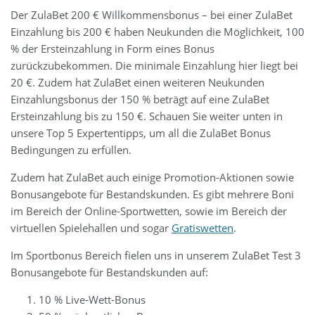
Der ZulaBet 200 € Willkommensbonus – bei einer ZulaBet
Einzahlung bis 200 € haben Neukunden die Möglichkeit, 100
% der Ersteinzahlung in Form eines Bonus
zurückzubekommen. Die minimale Einzahlung hier liegt bei
20 €. Zudem hat ZulaBet einen weiteren Neukunden
Einzahlungsbonus der 150 % beträgt auf eine ZulaBet
Ersteinzahlung bis zu 150 €. Schauen Sie weiter unten in
unsere Top 5 Expertentipps, um all die ZulaBet Bonus
Bedingungen zu erfüllen.
Zudem hat ZulaBet auch einige Promotion-Aktionen sowie
Bonusangebote für Bestandskunden. Es gibt mehrere Boni
im Bereich der Online-Sportwetten, sowie im Bereich der
virtuellen Spielehallen und sogar
Gratiswetten
.
Im Sportbonus Bereich fielen uns in unserem ZulaBet Test 3
Bonusangebote für Bestandskunden auf:
10 % Live-Wett-Bonus