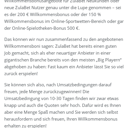
Willkommensbonusangebote für ZulaBet Neukunden oder
neue ZulaBet Nutzer genau unter die Lupe genommen – sei
es der 200 € Willkommensbonus oder der 150 %
Willkommensbonus im Online-Sportwetten-Bereich oder gar
der Online-Spielotheken-Bonus 500 €.
Das können wir nun zusammenfassend zu den angebotenen
Willkommensboni sagen: ZulaBet hat bereits einen guten
Job gemacht, sich als eher neuartiger Anbieter in einer
gigantischen Branche bereits von den meisten „Big Playern“
abgehoben zu haben: Fast kaum ein Anbieter lässt Sie so viel
zurück erspielen!
Sie können sich also, nach Umsatzbedingungen darauf
freuen, jede Menge zurückzugewinnen! Die
Umsatzbedingung von 10-30 Tagen finden wir zwar etwas
knapp und auch die Quoten sehr hoch. Dafür wird es Ihnen
aber eine Menge Spaß machen und Sie werden sich selbst
herausfordern und sich freuen, Ihren Willkommensbonus
erhalten zu erspielen!