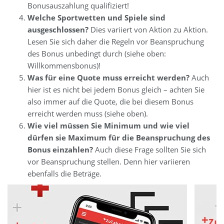
Bonusauszahlung qualifiziert!
Welche Sportwetten und Spiele sind
ausgeschlossen?
Dies variiert von Aktion zu Aktion.
Lesen Sie sich daher die Regeln vor Beanspruchung
des Bonus unbedingt durch (siehe oben:
Willkommensbonus)!
Was für eine Quote muss erreicht werden?
Auch
hier ist es nicht bei jedem Bonus gleich – achten Sie
also immer auf die Quote, die bei diesem Bonus
erreicht werden muss (siehe oben).
Wie viel müssen Sie Minimum und wie viel
dürfen sie Maximum für die Beanspruchung des
Bonus einzahlen?
Auch diese Frage sollten Sie sich
vor Beanspruchung stellen. Denn hier variieren
ebenfalls die Beträge.