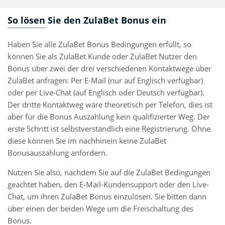
So lösen Sie den ZulaBet Bonus ein
Haben Sie alle ZulaBet Bonus Bedingungen erfüllt, so
können Sie als ZulaBet Kunde oder ZulaBet Nutzer den
Bonus über zwei der drei verschiedenen Kontaktwege über
ZulaBet anfragen: Per E-Mail (nur auf Englisch verfügbar)
oder per Live-Chat (auf Englisch oder Deutsch verfügbar).
Der dritte Kontaktweg wäre theoretisch per Telefon, dies ist
aber für die Bonus Auszahlung kein qualifizierter Weg. Der
erste Schritt ist selbstverständlich eine Registrierung. Ohne
diese können Sie im nachhinein keine ZulaBet
Bonusauszahlung anfordern.
Nutzen Sie also, nachdem Sie auf die ZulaBet Bedingungen
geachtet haben, den E-Mail-Kundensupport oder den Live-
Chat, um ihren ZulaBet Bonus einzulösen. Sie bitten dann
über einen der beiden Wege um die Freischaltung des
Bonus.