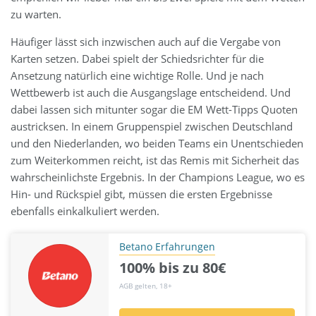
zu warten.
Häufiger lässt sich inzwischen auch auf die Vergabe von
Karten setzen. Dabei spielt der Schiedsrichter für die
Ansetzung natürlich eine wichtige Rolle. Und je nach
Wettbewerb ist auch die Ausgangslage entscheidend. Und
dabei lassen sich mitunter sogar die EM Wett-Tipps Quoten
austricksen. In einem Gruppenspiel zwischen Deutschland
und den Niederlanden, wo beiden Teams ein Unentschieden
zum Weiterkommen reicht, ist das Remis mit Sicherheit das
wahrscheinlichste Ergebnis. In der Champions League, wo es
Hin- und Rückspiel gibt, müssen die ersten Ergebnisse
ebenfalls einkalkuliert werden.
Betano Erfahrungen
100% bis zu 80€
AGB gelten, 18+