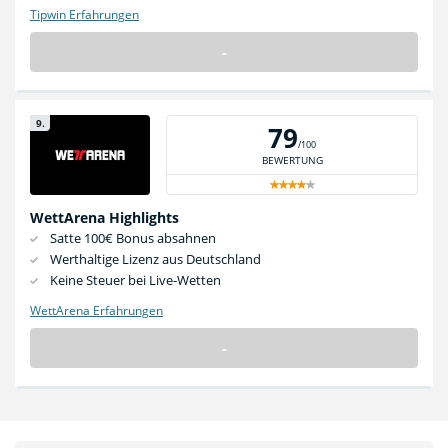
Tipwin Erfahrungen
-
9.
79
/100
BEWERTUNG
WettArena Highlights
Satte 100€ Bonus absahnen
Werthaltige Lizenz aus Deutschland
Keine Steuer bei Live-Wetten
WettArena Erfahrungen
-