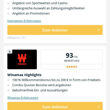
Angebot von Sportwetten und Casino
Umfangreiche Auswahl an Zahlungsmöglichkeiten
Angebot an Promotionen
Interwetten Erfahrungen
Zum Anbieter
AGB gelten, 18+
4.
93
/100
BEWERTUNG
Winamax Highlights
100 % Willkommensbonus bis zu 200 € in Form von Freebets
Combo Quoten Booster wird angeboten
Gebührenfreie Ein- und Auszahlungen
Winamax Erfahrungen
Zum Anbieter