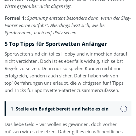
Wette gegenüber nicht abgeneigt.
Formel 1:
Spannung entsteht besonders dann, wenn der Sieg-
Fahrer vorne mitfährt. Allerdings lässt sich, wie bei
Pferderennen, auch auf Platz setzen.
5 Top Tipps für Sportwetten Anfänger
Sportwetten sind ein tolles Hobby und wir möchten darauf
nicht verzichten. Doch ist es ebenfalls wichtig, sich selbst
Regeln zu setzen. Denn nur so spielen Kunden nicht nur
erfolgreich, sondern auch sicher. Daher haben wir von
top10erfahrungen uns erlaubt, die wichtigsten fünf Tipps
und Tricks für Sportwetten-Starter zusammenzufassen.
1. Stelle ein Budget bereit und halte es ein
Das liebe Geld – wir wollen es gewinnen, doch vorher
müssen wir es einsetzen. Daher gilt es ein wöchentliches