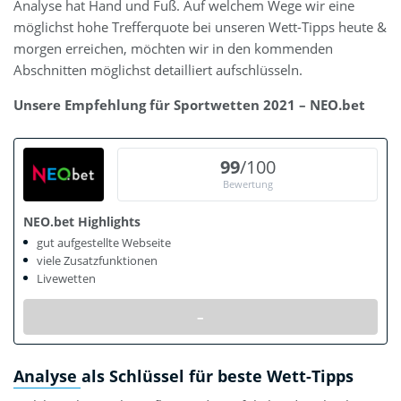
Analyse hat Hand und Fuß. Auf welchem Wege wir eine
möglichst hohe Trefferquote bei unseren Wett-Tipps heute &
morgen erreichen, möchten wir in den kommenden
Abschnitten möglichst detailliert aufschlüsseln.
Unsere Empfehlung für Sportwetten 2021 – NEO.bet
99
/100
Bewertung
NEO.bet Highlights
gut aufgestellte Webseite
viele Zusatzfunktionen
Livewetten
–
Analyse als Schlüssel für beste Wett-Tipps