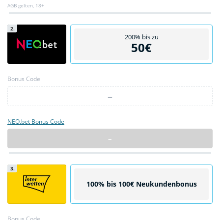
AGB gelten, 18+
2.
200% bis zu
50€
Bonus Code
–
NEO.bet Bonus Code
–
3.
100% bis 100€ Neukundenbonus
Bonus Code