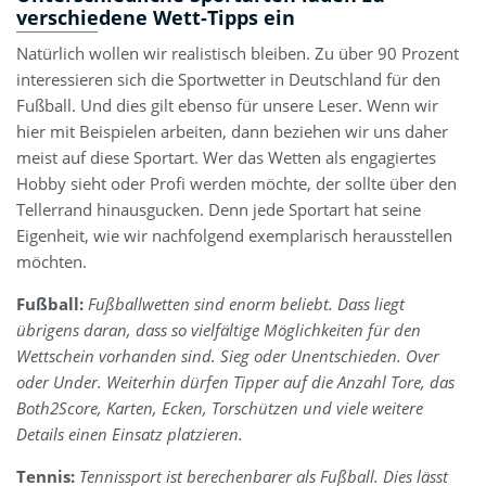
verschiedene Wett-Tipps ein
Natürlich wollen wir realistisch bleiben. Zu über 90 Prozent
interessieren sich die Sportwetter in Deutschland für den
Fußball. Und dies gilt ebenso für unsere Leser. Wenn wir
hier mit Beispielen arbeiten, dann beziehen wir uns daher
meist auf diese Sportart. Wer das Wetten als engagiertes
Hobby sieht oder Profi werden möchte, der sollte über den
Tellerrand hinausgucken. Denn jede Sportart hat seine
Eigenheit, wie wir nachfolgend exemplarisch herausstellen
möchten.
Fußball:
Fußballwetten sind enorm beliebt. Dass liegt
übrigens daran, dass so vielfältige Möglichkeiten für den
Wettschein vorhanden sind. Sieg oder Unentschieden. Over
oder Under. Weiterhin dürfen Tipper auf die Anzahl Tore, das
Both2Score, Karten, Ecken, Torschützen und viele weitere
Details einen Einsatz platzieren.
Tennis:
Tennissport ist berechenbarer als Fußball. Dies lässt