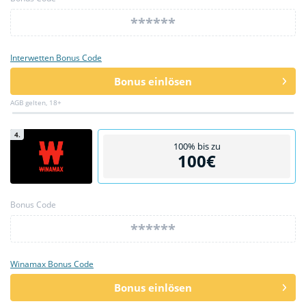
******
Interwetten Bonus Code
Bonus einlösen
AGB gelten, 18+
4.
100% bis zu
100€
Bonus Code
******
Winamax Bonus Code
Bonus einlösen