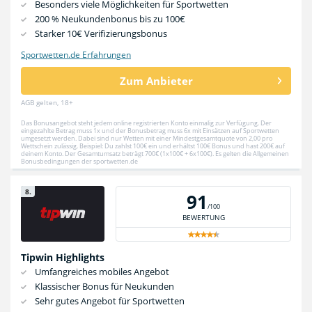
Besonders viele Möglichkeiten für Sportwetten
200 % Neukundenbonus bis zu 100€
Starker 10€ Verifizierungsbonus
Sportwetten.de Erfahrungen
Zum Anbieter
AGB gelten, 18+
Das Bonusangebot steht jedem online registrierten Konto einmalig zur Verfügung. Der
eingezahlte Betrag muss 1x und der Bonusbetrag muss 6x mit Einsätzen auf Sportwetten
umgesetzt werden. Dabei sind nur Wetten mit einer Mindestgesamtquote von 2,00 pro
Wettschein zulässig. Beispiel: Du zahlst 100€ ein und erhältst 100€ Bonus und hast 200€ auf
deinem Konto. Der Gesamtumsatz beträgt 700€ (1x100€ + 6x100€). Es gelten die Allgemeinen
Bonusbedingungen der sportwetten.de
8.
91
/100
BEWERTUNG
Tipwin Highlights
Umfangreiches mobiles Angebot
Klassischer Bonus für Neukunden
Sehr gutes Angebot für Sportwetten