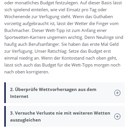
oder monatliches Budget festzulegen. Auf dieser Basis lässt
sich spielend einteilen, wie viel Einsatz pro Tag oder
Wochenende zur Verfügung steht. Wenn das Guthaben
vorzeitig aufgebraucht ist, lässt der Wetter die Finger vom
Buchmacher. Dieser Wett-Tipp ist zum Anfang einer
Sportwetten-Karriere ungemein wichtig. Denn Neulinge sind
häufig auch Berufsanfänger. Sie haben das erste Mal Geld
zur Verfügung. Unser Ratschlag: Setze das Budget erst
einmal niedrig an. Wenn der Kontostand nach oben geht,
lässt sich auch das Budget für die Wett-Tipps morgen noch
nach oben korrigieren.
2. Überprüfe Wettvorhersagen aus dem
Internet
3. Versuche Verluste nie mit weiteren Wetten
auszugleichen