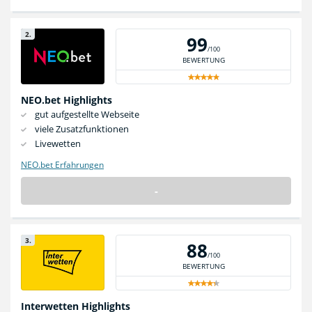
2.
99
/100
BEWERTUNG
NEO.bet Highlights
gut aufgestellte Webseite
viele Zusatzfunktionen
Livewetten
NEO.bet Erfahrungen
-
3.
88
/100
BEWERTUNG
Interwetten Highlights