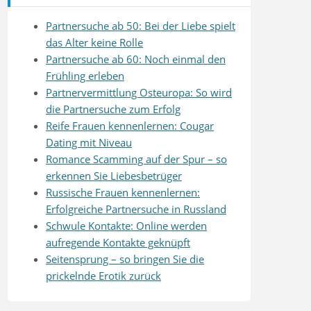
Partnersuche ab 50: Bei der Liebe spielt
das Alter keine Rolle
Partnersuche ab 60: Noch einmal den
Frühling erleben
Partnervermittlung Osteuropa: So wird
die Partnersuche zum Erfolg
Reife Frauen kennenlernen: Cougar
Dating mit Niveau
Romance Scamming auf der Spur – so
erkennen Sie Liebesbetrüger
Russische Frauen kennenlernen:
Erfolgreiche Partnersuche in Russland
Schwule Kontakte: Online werden
aufregende Kontakte geknüpft
Seitensprung – so bringen Sie die
prickelnde Erotik zurück