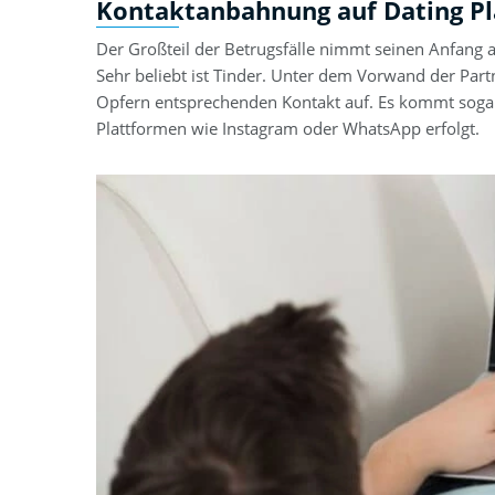
Kontaktanbahnung auf Dating P
Der Großteil der Betrugsfälle nimmt seinen Anfang 
Sehr beliebt ist Tinder. Unter dem Vorwand der Par
Opfern entsprechenden Kontakt auf. Es kommt sogar
Plattformen wie Instagram oder WhatsApp erfolgt.