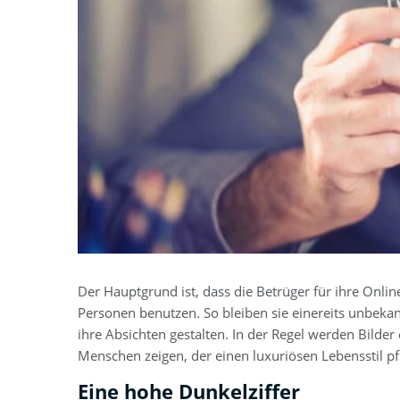
Der Hauptgrund ist, dass die Betrüger für ihre Onlin
Personen benutzen. So bleiben sie einereits unbekan
ihre Absichten gestalten. In der Regel werden Bilder 
Menschen zeigen, der einen luxuriösen Lebensstil pf
Eine hohe Dunkelziffer