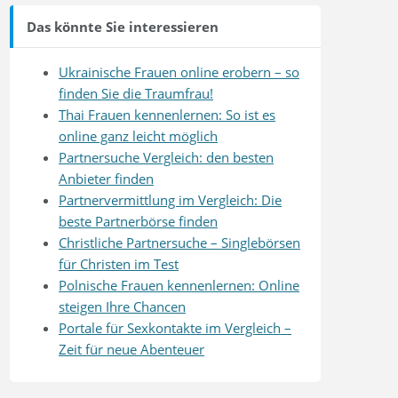
Das könnte Sie interessieren
Ukrainische Frauen online erobern – so
finden Sie die Traumfrau!
Thai Frauen kennenlernen: So ist es
online ganz leicht möglich
Partnersuche Vergleich: den besten
Anbieter finden
Partnervermittlung im Vergleich: Die
beste Partnerbörse finden
Christliche Partnersuche – Singlebörsen
für Christen im Test
Polnische Frauen kennenlernen: Online
steigen Ihre Chancen
Portale für Sexkontakte im Vergleich –
Zeit für neue Abenteuer