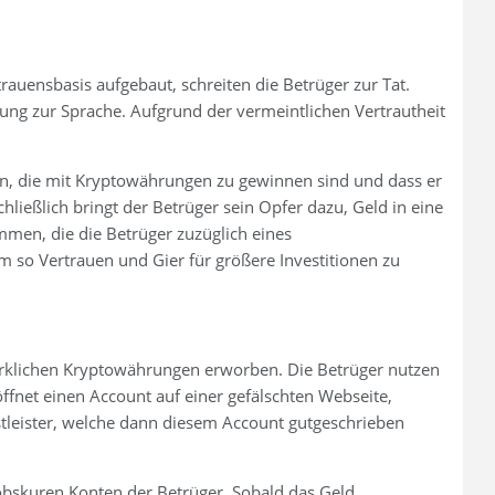
rauensbasis aufgebaut, schreiten die Betrüger zur Tat.
ung zur Sprache. Aufgrund der vermeintlichen Vertrautheit
, die mit Kryptowährungen zu gewinnen sind und dass er
hließlich bringt der Betrüger sein Opfer dazu, Geld in eine
mmen, die die Betrüger zuzüglich eines
m so Vertrauen und Gier für größere Investitionen zu
irklichen Kryptowährungen erworben. Die Betrüger nutzen
öffnet einen Account auf einer gefälschten Webseite,
stleister, welche dann diesem Account gutgeschrieben
obskuren Konten der Betrüger. Sobald das Geld