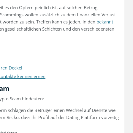
l es den Opfern peinlich ist, auf solchen Betrug
o Scammings wollen zusätzlich zu dem finanziellen Verlust
t worden zu sein. Treffen kann es jeden. In den
bekannt
n gesellschaftlichen Schichten und den verschiedensten
Ihren Deckel
 Kontakte kennenlernen
cam
rypto Scam hindeuten:
form schlagen die Betrüger einen Wechsel auf Dienste wie
Risiko, dass ihr Profil auf der Dating Plattform vorzeitig
hrichten