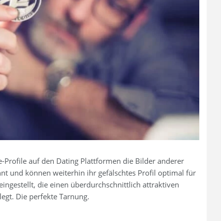
e-Profile auf den Dating Plattformen die Bilder anderer
nt und können weiterhin ihr gefälschtes Profil optimal für
eingestellt, die einen überdurchschnittlich attraktiven
legt. Die perfekte Tarnung.