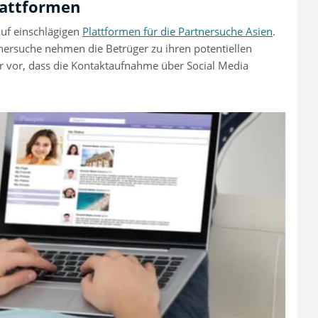
lattformen
auf einschlägigen
Plattformen für die Partnersuche Asien
.
tnersuche nehmen die Betrüger zu ihren potentiellen
 vor, dass die Kontaktaufnahme über Social Media