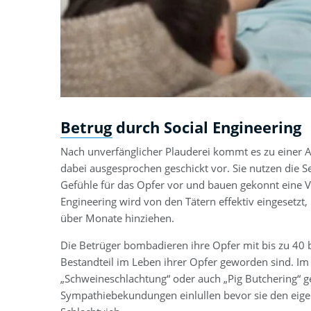
Betrug durch Social Engineering
Nach unverfänglicher Plauderei kommt es zu einer 
dabei ausgesprochen geschickt vor. Sie nutzen die 
Gefühle für das Opfer vor und bauen gekonnt eine Ve
Engineering wird von den Tätern effektiv eingesetzt
über Monate hinziehen.
Die Betrüger bombadieren ihre Opfer mit bis zu 40 b
Bestandteil im Leben ihrer Opfer geworden sind. Im
„Schweineschlachtung“ oder auch „Pig Butchering“ g
Sympathiebekundungen einlullen bevor sie den eigen