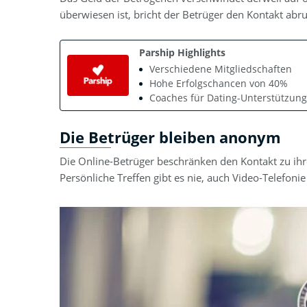
überwiesen ist, bricht der Betrüger den Kontakt abru
Parship Highlights
Verschiedene Mitgliedschaften
Hohe Erfolgschancen von 40%
Coaches für Dating-Unterstützung
Die Betrüger bleiben anonym
Die Online-Betrüger beschränken den Kontakt zu ihr
Persönliche Treffen gibt es nie, auch Video-Telefonie