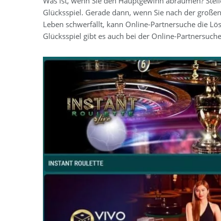
Was ist, wenn Sie den Hauptgewinn abräumen? Stellen
Glücksspiel. Gerade dann, wenn Sie nach der großen
Leben schwerfällt, kann Online-Partnersuche die Lös
Glücksspiel gibt es auch bei der Online-Partnersuch