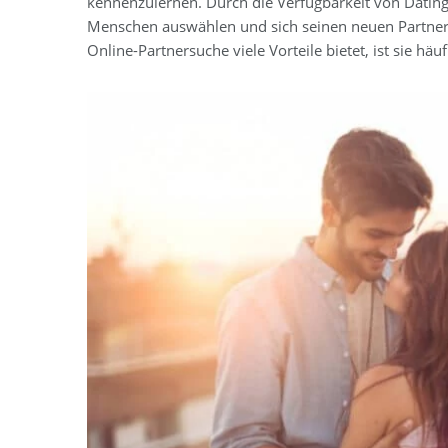
kennenzulernen. Durch die Verfügbarkeit von Datin
Menschen auswählen und sich seinen neuen Partner 
Online-Partnersuche viele Vorteile bietet, ist sie hä