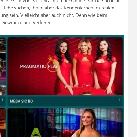
 Sie sich vor, Sie betrachten die Online-Partnersuche als
 Liebe suchen, Ihnen aber das Kennenlernen im realen
ung sein. Vielleicht aber auch nicht. Denn wie beim
e Gewinner und Verlierer.