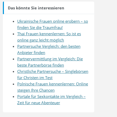
Das könnte Sie interessieren
Ukrainische Frauen online erobern – so
finden Sie die Traumfrau!
Thai Frauen kennenlernen: So ist es
online ganz leicht möglich
Partnersuche Vergleich: den besten
Anbieter finden
Partnervermittlung im Vergleich: Die
beste Partnerbörse finden
Christliche Partnersuche – Singlebörsen
für Christen im Test
Polnische Frauen kennenlernen: Online
steigen Ihre Chancen
Portale für Sexkontakte im Vergleich –
Zeit für neue Abenteuer