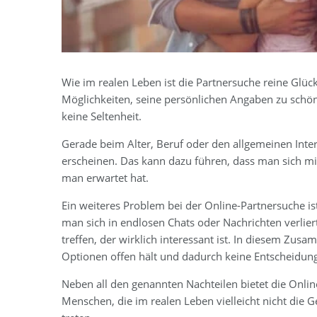
Wie im realen Leben ist die Partnersuche reine Glüc
Möglichkeiten, seine persönlichen Angaben zu schöne
keine Seltenheit.
Gerade beim Alter, Beruf oder den allgemeinen Inter
erscheinen. Das kann dazu führen, dass man sich mit 
man erwartet hat.
Ein weiteres Problem bei der Online-Partnersuche ist
man sich in endlosen Chats oder Nachrichten verlie
treffen, der wirklich interessant ist. In diesem Zu
Optionen offen hält und dadurch keine Entscheidung t
Neben all den genannten Nachteilen bietet die Online
Menschen, die im realen Leben vielleicht nicht die G