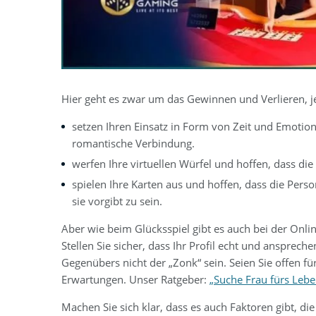
Hier geht es zwar um das Gewinnen und Verlieren, je
setzen Ihren Einsatz in Form von Zeit und Emotio
romantische Verbindung.
werfen Ihre virtuellen Würfel und hoffen, dass d
spielen Ihre Karten aus und hoffen, dass die Perso
sie vorgibt zu sein.
Aber wie beim Glücksspiel gibt es auch bei der Onli
Stellen Sie sicher, dass Ihr Profil echt und anspreche
Gegenübers nicht der „Zonk“ sein. Seien Sie offen fü
Erwartungen. Unser Ratgeber:
„Suche Frau fürs Leb
Machen Sie sich klar, dass es auch Faktoren gibt, di