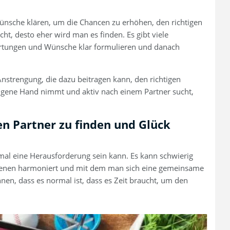
Wünsche klären, um die Chancen zu erhöhen, den richtigen
ht, desto eher wird man es finden. Es gibt viele
wartungen und Wünsche klar formulieren und danach
Anstrengung, die dazu beitragen kann, den richtigen
 eigene Hand nimmt und aktiv nach einem Partner sucht,
gen Partner zu finden und Glück
mal eine Herausforderung sein kann. Es kann schwierig
Ebenen harmoniert und mit dem man sich eine gemeinsame
nnen, dass es normal ist, dass es Zeit braucht, um den