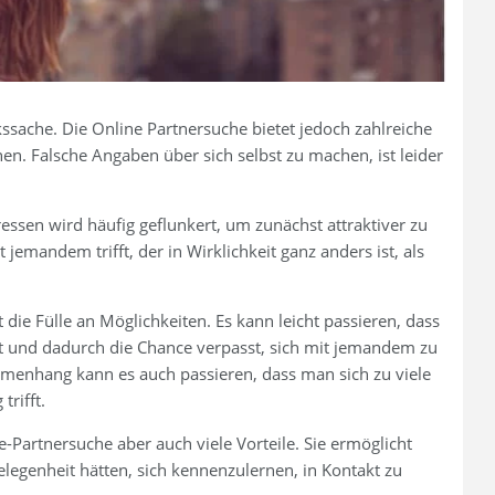
kssache. Die Online Partnersuche bietet jedoch zahlreiche
n. Falsche Angaben über sich selbst zu machen, ist leider
essen wird häufig geflunkert, um zunächst attraktiver zu
jemandem trifft, der in Wirklichkeit ganz anders ist, als
 die Fülle an Möglichkeiten. Es kann leicht passieren, dass
rt und dadurch die Chance verpasst, sich mit jemandem zu
sammenhang kann es auch passieren, dass man sich zu viele
rifft.
-Partnersuche aber auch viele Vorteile. Sie ermöglicht
elegenheit hätten, sich kennenzulernen, in Kontakt zu