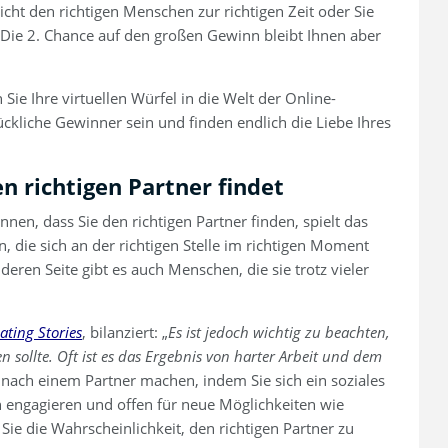
nicht den richtigen Menschen zur richtigen Zeit oder Sie
. Die 2. Chance auf den großen Gewinn bleibt Ihnen aber
 Sie Ihre virtuellen Würfel in die Welt der Online-
ückliche Gewinner sein und finden endlich die Liebe Ihres
n richtigen Partner findet
nnen, dass Sie den richtigen Partner finden, spielt das
, die sich an der richtigen Stelle im richtigen Moment
eren Seite gibt es auch Menschen, die sie trotz vieler
ating Stories
, bilanziert: „
Es ist jedoch wichtig zu beachten,
n sollte. Oft ist es das Ergebnis von harter Arbeit und dem
e nach einem Partner machen, indem Sie sich ein soziales
 engagieren und offen für neue Möglichkeiten wie
ie die Wahrscheinlichkeit, den richtigen Partner zu