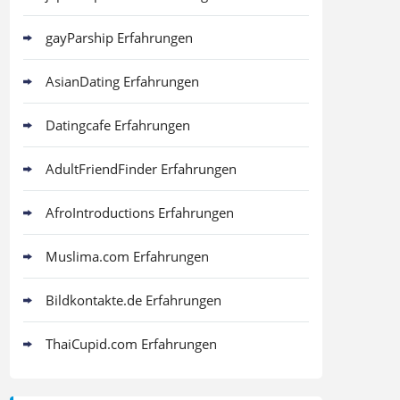
gayParship Erfahrungen
AsianDating Erfahrungen
Datingcafe Erfahrungen
AdultFriendFinder Erfahrungen
AfroIntroductions Erfahrungen
Muslima.com Erfahrungen
Bildkontakte.de Erfahrungen
ThaiCupid.com Erfahrungen