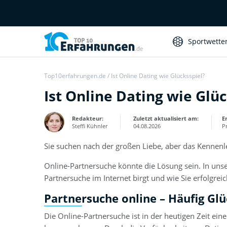
Sportwette
Top10erfahrungen.de
/
Ist Online Dating wie Glücksspiel?
Die Top 10 Wettanbieter
Die Top 10 Sportwetten-Boni
Top 10 Anbieter
Ist Online Dating wie Glüc
01.
01.
01.
Betano Erfahrungen
Betano Bonus Code
flirt-fever Erfahrungen
02.
02.
02.
Interwetten
Fremdgehen69
Redakteur:
Zuletzt aktualisiert am:
E
03.
Interwetten Bonus Code
04.
03.
03.
04.
04.
Steffi Kühnler
Erfahrungen
Erfahrungen
04.08.2026
P
05.
Bet365 Bonus Code
06.
05.
Parship Erfahrungen
06.
Sie suchen nach der großen Liebe, aber das Kennenl
05.
Bet365 Erfahrungen
06.
Me
zu
ab
Sportwetten.de Bonus
LemonSwan
Sportwetten.de
Online-Partnersuche könnte die Lösung sein. In unser
de
07.
07.
08.
08.
07.
08.
Code
Erfahrungen
Erfahrungen
Partnersuche im Internet birgt und wie Sie erfolgrei
09.
WettArena Bonus Code
09.
eDarling Erfahrungen
10.
09.
WettArena Erfahrungen
Partnersuche online – Häufig Gl
Die Online-Partnersuche ist in der heutigen Zeit ein