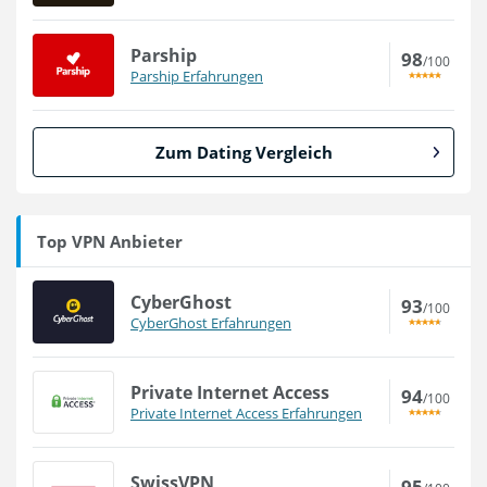
Parship
98
/100
Parship Erfahrungen
Zum Dating Vergleich
Top VPN Anbieter
CyberGhost
93
/100
CyberGhost Erfahrungen
Private Internet Access
94
/100
Private Internet Access Erfahrungen
SwissVPN
95