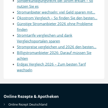
Sonderkündigungsrecht bei Strom erklärt – so
nutzen Sie es
Stromanbieter wechseln: viel Geld sparen mit…
Ökostrom Vergleich – So finden Sie den besten…
Günstige Stromanbieter 2026 ohne Probleme
finden
Stromtarife vergleichen und dank
Vergleichsportalen sparen
Strompreise vergleichen und 2026 den besten…
Billigstromanbieter 2026: Darauf müssen Sie
achten
Erdgas Vergleich 2026 – Zum besten Tarif
wechseln
Online Rezepte & Apotheken
Online Rezept Deutschland