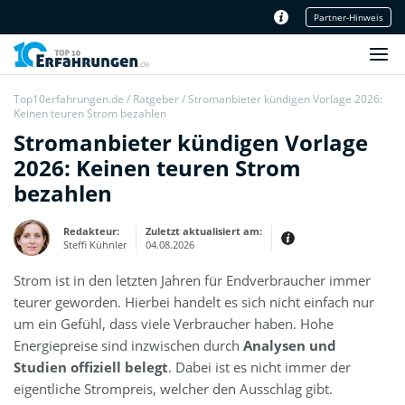
Partner-Hinweis
Unser Redaktionsteam
Top10erfahrungen.de
/
Ratgeber
/
Stromanbieter kündigen Vorlage 2026:
Keinen teuren Strom bezahlen
Stromanbieter kündigen Vorlage
2026: Keinen teuren Strom
bezahlen
Redakteur:
Zuletzt aktualisiert am:
Steffi Kühnler
04.08.2026
Strom ist in den letzten Jahren für Endverbraucher immer
Thema:
Erfahrungsbericht
teurer geworden. Hierbei handelt es sich nicht einfach nur
Erfahrungen:
um ein Gefühl, dass viele Verbraucher haben. Hohe
Produkt- und Kategorietexte sowie
Energiepreise sind inzwischen durch
Newsberichte
Analysen und
Mein Werdegang ist relativ bunt,
Studien offiziell belegt
. Dabei ist es nicht immer der
denn ich habe zuerst eine praktische
Ausbildung in Elektrotechnik
eigentliche Strompreis, welcher den Ausschlag gibt.
abgeschlossen und später noch ein
IT-Studium an der Fachhochschule