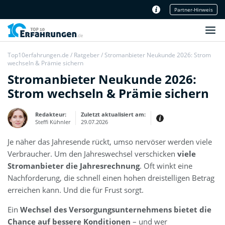
Partner-Hinweis
Unser Redaktionsteam
Top10erfahrungen.de
/
Ratgeber
/
Stromanbieter Neukunde 2026: Strom
wechseln & Prämie sichern
Stromanbieter Neukunde 2026:
Strom wechseln & Prämie sichern
Redakteur:
Zuletzt aktualisiert am:
Steffi Kühnler
29.07.2026
Je näher das Jahresende rückt, umso nervöser werden viele
Thema:
Erfahrungsbericht
Verbraucher. Um den Jahreswechsel verschicken
viele
Erfahrungen:
Stromanbieter die Jahresrechnung
. Oft winkt eine
Produkt- und Kategorietexte sowie
Nachforderung, die schnell einen hohen dreistelligen Betrag
Newsberichte
Mein Werdegang ist relativ bunt,
erreichen kann. Und die für Frust sorgt.
denn ich habe zuerst eine praktische
Ausbildung in Elektrotechnik
abgeschlossen und später noch ein
Ein
Wechsel des Versorgungsunternehmens bietet die
IT-Studium an der Fachhochschule
draufgelegt.
Chance auf bessere Konditionen
– und wer