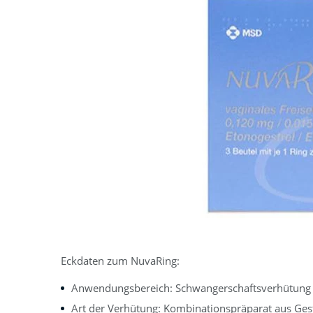
Eckdaten zum NuvaRing:
Anwendungsbereich: Schwangerschaftsverhütung
Art der Verhütung: Kombinationspräparat aus Ge