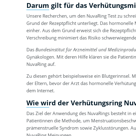
Darum gilt für das Verhütungsmit
Unsere Recherchen, um den NuvaRing Test zu schrei
Grund der Rezeptpflicht unterliegt. Das hormonell
einher. Aus dem Grund erweist sich die Rezeptpflicht 
Verschreibung minimiert das Risiko schwerwiegend
Das
Bundesinstitut für Arzneimittel und Medizinprodu
Gynäkologen. Mit deren Hilfe klären sie die Patien
NuvaRing auf.
Zu diesen gehört beispielsweise ein Blutgerinnsel.
der Eltern, bevor der Arzt das hormonelle Verhütun
dem Internet.
Wie wird der Verhütungsring N
Das Ziel der Anwendung des NuvaRings besteht in e
Patientinnen die Methode, um Menstruationsbeschw
prämenstruelle Syndrom sowie Zyklusstörungen. Aufgr
NuvaRing Meinungen.