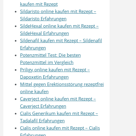
kaufen mit Rezept
Sildaristo online kaufen mit Rezept –
Sildaristo Erfahrungen
SildeHexal online kaufen mit Rezept –
SildeHexal Erfahrungen
Sildenafil kaufen mit Rezept – Sildenafil
Erfahrungen
Potenzmittel Test: Die besten
Potenzmittel im Vergleich
Priligy online kaufen mit Rezept –
Dapoxetin Erfahrungen
Mittel gegen Erektionsstörung rezeptfrei
online kaufen
Caverject online kaufen mit Rezept –
Caverject Erfahrungen
Cialis Generikum kaufen mit Rezept –
Tadalafil Erfahrungen
Cialis online kaufen mit Rezept – Cialis
Erfahrungen