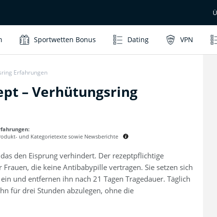
Ü
Unser
n
Sportwetten Bonus
Dating
VPN
sring Erfahrungen
Wettanbieter Vergleich
Sportwetten Neukundenbo
Partnervermittlung im Vergl
Di
pt – Verhütungsring
NEO.bet Erfahrungen
NEO.bet Bonus Code
C-Date Erfahrungen
Sportwetten Apps im Vergle
Freebet im Test
Dating Apps im Vergleich
01
reifefrauen.com
Winamax Bonus Code
Wettsteuer Vergleich
Gratiswetten
Dating Portale im Vergleich
Winamax Erfahrungen
02
Erfahrungen
rfahrungen:
Betway Sport Bonus
Betway Sport
rodukt- und Kategorietexte sowie Newsberichte
Neue Wettanbieter
Sportwetten Bonus ohne
Singlebörsen im Vergleich
DatingArea Erfahrungen
Code
Erfahrungen
Einzahlung
das den Eisprung verhindert. Der rezeptpflichtige
in Werdegang ist relativ bunt, denn ich habe
InternationalCupid
Wettanbieter ohne Steuer
Erotik Portale im Vergleich
Tipwin Bonus Code
Tipwin Erfahrungen
erst eine praktische Ausbildung in Elektrotechnik
Erfahrungen
Sportwetten mit Startgutha
 Frauen, die keine Antibabypille vertragen. Sie setzen sich
geschlossen und später noch ein IT-Studium an
r Fachhochschule draufgelegt.
ElitePartner
ein und entfernen ihn nach 21 Tagen Tragedauer. Täglich
Deutsche Wettanbieter im V
Partnervermittlung Osteuro
Erfahrungen
Wettgutschein einlösen
ihn für drei Stunden abzulegen, ohne die
Wettanbieter für Fußball mi
Partnersuche ab 60
Quoten