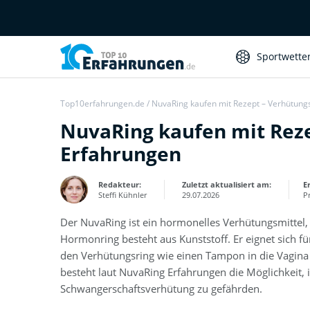
Sportwette
Top10erfahrungen.de
/
NuvaRing kaufen mit Rezept – Verhütung
Die Top 10 Wettanbieter
Die Top 10 Sportwetten-Boni
Top 10 Anbieter
NuvaRing kaufen mit Reze
01.
01.
01.
Betano Erfahrungen
Betano Bonus Code
flirt-fever Erfahrungen
02.
02.
02.
Erfahrungen
Interwetten
Fremdgehen69
03.
Interwetten Bonus Code
04.
03.
03.
04.
04.
Erfahrungen
Erfahrungen
Redakteur:
Zuletzt aktualisiert am:
E
Steffi Kühnler
29.07.2026
P
05.
Bet365 Bonus Code
06.
05.
Parship Erfahrungen
06.
05.
Bet365 Erfahrungen
06.
Der NuvaRing ist ein hormonelles Verhütungsmittel, 
Me
Sportwetten.de Bonus
LemonSwan
Sportwetten.de
07.
07.
08.
08.
07.
08.
zu
Code
Erfahrungen
Erfahrungen
Hormonring besteht aus Kunststoff. Er eignet sich für
ab
de
den Verhütungsring wie einen Tampon in die Vagina 
09.
WettArena Bonus Code
09.
eDarling Erfahrungen
10.
09.
WettArena Erfahrungen
besteht laut NuvaRing Erfahrungen die Möglichkeit, 
Schwangerschaftsverhütung zu gefährden.