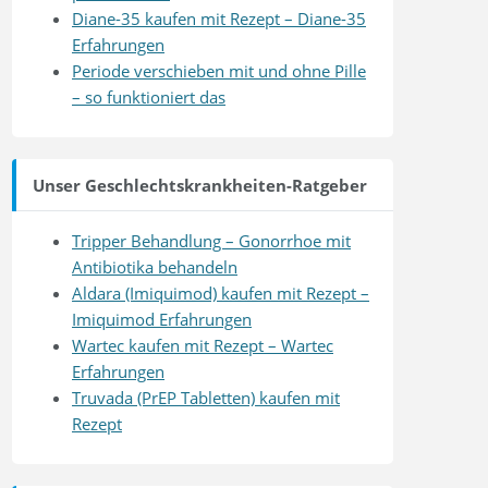
Diane-35 kaufen mit Rezept – Diane-35
Erfahrungen
Periode verschieben mit und ohne Pille
– so funktioniert das
Unser Geschlechtskrankheiten-Ratgeber
Tripper Behandlung – Gonorrhoe mit
Antibiotika behandeln
Aldara (Imiquimod) kaufen mit Rezept –
Imiquimod Erfahrungen
Wartec kaufen mit Rezept – Wartec
Erfahrungen
Truvada (PrEP Tabletten) kaufen mit
Rezept