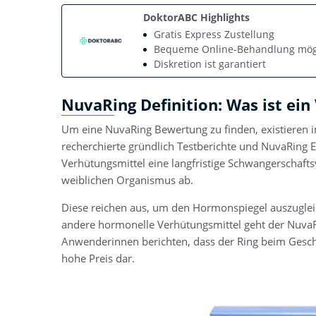
DoktorABC Highlights
Gratis Express Zustellung
Bequeme Online-Behandlung mög
Diskretion ist garantiert
NuvaRing Definition: Was ist ein
Um eine NuvaRing Bewertung zu finden, existieren i
recherchierte gründlich Testberichte und NuvaRing Er
Verhütungsmittel eine langfristige Schwangerschaft
weiblichen Organismus ab.
Diese reichen aus, um den Hormonspiegel auszugle
andere hormonelle Verhütungsmittel geht der NuvaR
Anwenderinnen berichten, dass der Ring beim Geschl
hohe Preis dar.