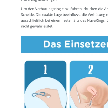
Um den Verhütungsring einzuführen, drücken die An
Scheide. Die exakte Lage beeinflusst die Verhütung 
ausschließlich bei einem festen Sitz des NuvaRings. 
nicht gewährleistet.