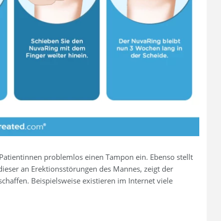
tientinnen problemlos einen Tampon ein. Ebenso stellt
dieser an Erektionsstörungen des Mannes, zeigt der
schaffen. Beispielsweise existieren im Internet viele