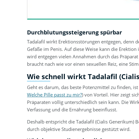
Durchblutungssteigerung spürbar
Tadalafil wirkt Erektionsstörungen entgegen, denn d
Gefäße im Penis. Auf diese Weise kann die Erektion 
wird entgegen vielen Annahmen durch das Präparat ke
braucht nach wie vor einen sexuellen Reiz, eine Sti
Wie schnell wirkt Tadalafil (Cial
Geht es darum, das beste Potenzmittel zu finden, ist
Welche Pille passt zu mir?
) von Vorteil. Hier zeigt s
Präparaten völlig unterschiedlich sein kann. Die Wir
Verfassung und die Ernährung beeinflusst.
Deshalb entspricht die Tadalafil (Cialis Generikum
durch objektive Studienergebnisse gestützt wird.