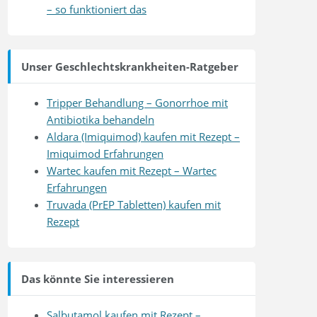
– so funktioniert das
Unser Geschlechtskrankheiten-Ratgeber
Tripper Behandlung – Gonorrhoe mit
Antibiotika behandeln
Aldara (Imiquimod) kaufen mit Rezept –
Imiquimod Erfahrungen
Wartec kaufen mit Rezept – Wartec
Erfahrungen
Truvada (PrEP Tabletten) kaufen mit
Rezept
Das könnte Sie interessieren
Salbutamol kaufen mit Rezept –