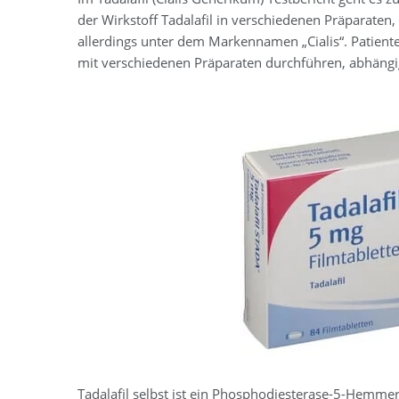
der Wirkstoff Tadalafil in verschiedenen Präparaten, 
allerdings unter dem Markennamen „Cialis“. Patiente
mit verschiedenen Präparaten durchführen, abhängig
Tadalafil selbst ist ein Phosphodiesterase-5-Hemm