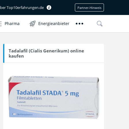
ber Top10erfahrungen.de
Partner-Hinweis
 Redaktionsteam
Pharma
Energieanbieter
nus
eich
e Top Online Ärtze
Tadalafil (Cialis Generikum) online
kaufen
ich
.
Treated Erfahrungen
DoktorABC
.
Erfahrungen
ben
ergleich
pa
t Top-