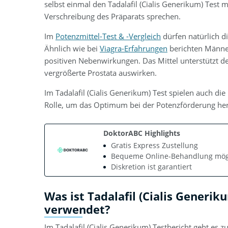
selbst einmal den Tadalafil (Cialis Generikum) Test 
Verschreibung des Präparats sprechen.
Im
Potenzmittel-Test & -Vergleich
dürfen natürlich di
Ähnlich wie bei
Viagra-Erfahrungen
berichten Männer
positiven Nebenwirkungen. Das Mittel unterstützt de
vergrößerte Prostata auswirken.
Im Tadalafil (Cialis Generikum) Test spielen auch
Rolle, um das Optimum bei der Potenzförderung he
DoktorABC Highlights
Gratis Express Zustellung
Bequeme Online-Behandlung mög
Diskretion ist garantiert
Was ist Tadalafil (Cialis Gener
verwendet?
Im Tadalafil (Cialis Generikum) Testbericht geht es 