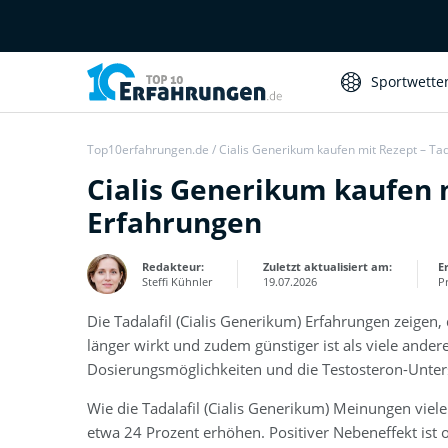
Sportwette
Top10erfahrungen.de
/
Cialis Generikum kaufen mit Rezept – Tad
Die Top 10 Wettanbieter
Die Top 10 Sportwetten-Boni
Top 10 Anbieter
Cialis Generikum kaufen m
01.
01.
01.
Betano Erfahrungen
Betano Bonus Code
flirt-fever Erfahrungen
02.
02.
02.
Erfahrungen
Interwetten
Fremdgehen69
03.
Interwetten Bonus Code
04.
03.
03.
04.
04.
Erfahrungen
Erfahrungen
Redakteur:
Zuletzt aktualisiert am:
E
Steffi Kühnler
19.07.2026
P
05.
Bet365 Bonus Code
06.
05.
Parship Erfahrungen
06.
05.
Bet365 Erfahrungen
06.
Die Tadalafil (Cialis Generikum) Erfahrungen zeigen
Me
Sportwetten.de Bonus
LemonSwan
Sportwetten.de
07.
07.
08.
08.
07.
08.
zu
Code
Erfahrungen
Erfahrungen
länger wirkt und zudem günstiger ist als viele ande
ab
de
Dosierungsmöglichkeiten und die Testosteron-Unter
09.
WettArena Bonus Code
09.
eDarling Erfahrungen
10.
09.
WettArena Erfahrungen
Wie die Tadalafil (Cialis Generikum) Meinungen viel
etwa 24 Prozent erhöhen. Positiver Nebeneffekt is