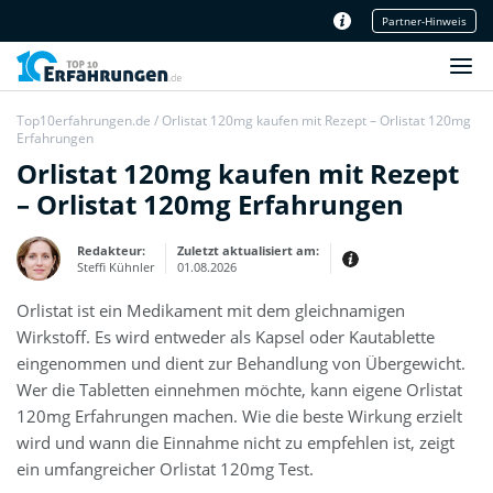
Partner-Hinweis
Unser Redaktionsteam
Top10erfahrungen.de
/
Orlistat 120mg kaufen mit Rezept – Orlistat 120mg
Erfahrungen
Orlistat 120mg kaufen mit Rezept
– Orlistat 120mg Erfahrungen
Redakteur:
Zuletzt aktualisiert am:
Steffi Kühnler
01.08.2026
Orlistat ist ein Medikament mit dem gleichnamigen
Erfahrungen:
Produkt- und Kategorietexte sowie
Wirkstoff. Es wird entweder als Kapsel oder Kautablette
Newsberichte
Mein Werdegang ist relativ bunt,
eingenommen und dient zur Behandlung von Übergewicht.
denn ich habe zuerst eine praktische
Ausbildung in Elektrotechnik
Wer die Tabletten einnehmen möchte, kann eigene Orlistat
abgeschlossen und später noch ein
IT-Studium an der Fachhochschule
120mg Erfahrungen machen. Wie die beste Wirkung erzielt
draufgelegt.
wird und wann die Einnahme nicht zu empfehlen ist, zeigt
ein umfangreicher Orlistat 120mg Test.