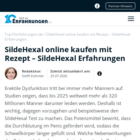
Partner-Hinweis
Unser Redaktionsteam
Top10erfahrungen.de
/
SildeHexal online kaufen mit Rezept – SildeHexal
Erfahrungen
SildeHexal online kaufen mit
Rezept – SildeHexal Erfahrungen
Redakteur:
Zuletzt aktualisiert am:
Steffi Kühnler
25.07.2026
Erektile Dysfunktion tritt bei immer mehr Männern auf.
Erfahrungen:
Produkt- und Kategorietexte sowie
Studien zeigen, dass bis 2025 weltweit mehr als 320
Newsberichte
Mein Werdegang ist relativ bunt,
Millionen Männer darunter leiden werden. Deshalb ist
denn ich habe zuerst eine praktische
Ausbildung in Elektrotechnik
wichtig, dagegen vorzugehen und beispielsweise den
abgeschlossen und später noch ein
IT-Studium an der Fachhochschule
SildeHexal Test zu machen. Das Potenzmittel bewirkt, dass
draufgelegt.
die Durchblutung im Penis gefördert wird, sodass die
Schwellkörper länger gefüllt sind. Welche Nebenwirkungen