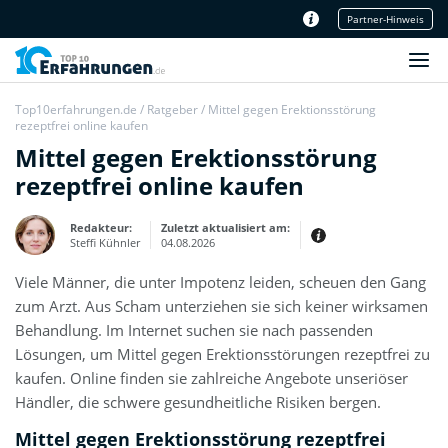
Partner-Hinweis
Unser Redaktionsteam
Top10erfahrungen.de
/
Ratgeber
/
Mittel gegen Erektionsstörung
rezeptfrei online kaufen
Mittel gegen Erektionsstörung
rezeptfrei online kaufen
Redakteur:
Zuletzt aktualisiert am:
Steffi Kühnler
04.08.2026
Viele Männer, die unter Impotenz leiden, scheuen den Gang
Thema:
Erfahrungsbericht
zum Arzt. Aus Scham unterziehen sie sich keiner wirksamen
Erfahrungen:
Behandlung. Im Internet suchen sie nach passenden
Produkt- und Kategorietexte sowie
Lösungen, um Mittel gegen Erektionsstörungen rezeptfrei zu
Newsberichte
Mein Werdegang ist relativ bunt,
kaufen. Online finden sie zahlreiche Angebote unseriöser
denn ich habe zuerst eine praktische
Ausbildung in Elektrotechnik
Händler, die schwere gesundheitliche Risiken bergen.
abgeschlossen und später noch ein
IT-Studium an der Fachhochschule
draufgelegt.
Mittel gegen Erektionsstörung rezeptfrei